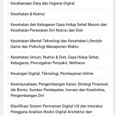
Kerahasiaan Data dan Higiene Digital
Kesehatan & Nutrisi
Kesehatan dan Kebugaran Gaya Hidup Sehat Musim dan
Kesehatan Perawatan Diri Nutrisi dan Diet
Kesehatan Mental Teknologi dan Kesehatan Lifestyle
Game dan Psikologi Manajemen Waktu
Kesehatan Umum, Nutrisi & Diet, Gaya Hidup Sehat,
Kebugaran, Pencegahan Penyakit, Wellness
Keuangan Digital, Teknologi, Pembayaran Online
Kewirausahaan, Pengembangan Karier, Strategi Finansial,
Ide Bisnis, Sumber Pendapatan, Inovasi dan Kreativitas,
Pengembangan Diri
Klasifikasi Sistem Permainan Digital UX dan Interaksi
Pengguna Analisis Risiko Digital Arsitektur dan