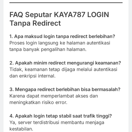
FAQ Seputar KAYA787 LOGIN
Tanpa Redirect
1. Apa maksud login tanpa redirect berlebihan?
Proses login langsung ke halaman autentikasi
tanpa banyak pengalihan halaman.
2. Apakah minim redirect mengurangi keamanan?
Tidak, keamanan tetap dijaga melalui autentikasi
dan enkripsi internal.
3. Mengapa redirect berlebihan bisa bermasalah?
Karena dapat memperlambat akses dan
meningkatkan risiko error.
4. Apakah login tetap stabil saat trafik tinggi?
Ya, server terdistribusi membantu menjaga
kestabilan.