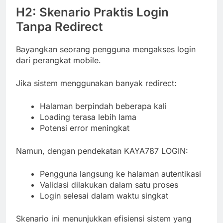
H2: Skenario Praktis Login
Tanpa Redirect
Bayangkan seorang pengguna mengakses login
dari perangkat mobile.
Jika sistem menggunakan banyak redirect:
Halaman berpindah beberapa kali
Loading terasa lebih lama
Potensi error meningkat
Namun, dengan pendekatan KAYA787 LOGIN:
Pengguna langsung ke halaman autentikasi
Validasi dilakukan dalam satu proses
Login selesai dalam waktu singkat
Skenario ini menunjukkan efisiensi sistem yang