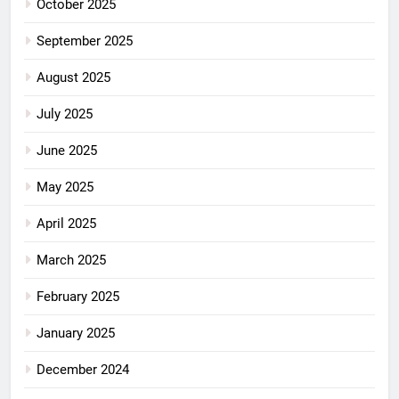
October 2025
September 2025
August 2025
July 2025
June 2025
May 2025
April 2025
March 2025
February 2025
January 2025
December 2024