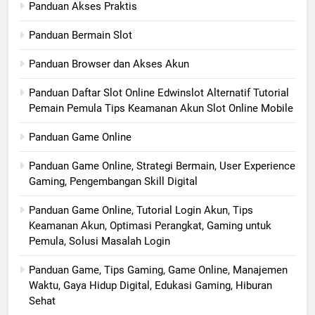
Panduan Akses Praktis
Panduan Bermain Slot
Panduan Browser dan Akses Akun
Panduan Daftar Slot Online Edwinslot Alternatif Tutorial
Pemain Pemula Tips Keamanan Akun Slot Online Mobile
Panduan Game Online
Panduan Game Online, Strategi Bermain, User Experience
Gaming, Pengembangan Skill Digital
Panduan Game Online, Tutorial Login Akun, Tips
Keamanan Akun, Optimasi Perangkat, Gaming untuk
Pemula, Solusi Masalah Login
Panduan Game, Tips Gaming, Game Online, Manajemen
Waktu, Gaya Hidup Digital, Edukasi Gaming, Hiburan
Sehat