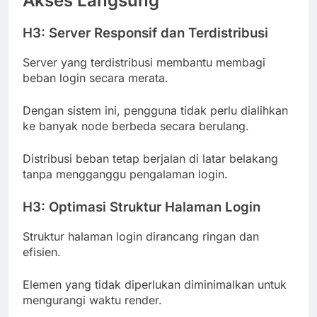
Akses Langsung
H3: Server Responsif dan Terdistribusi
Server yang terdistribusi membantu membagi
beban login secara merata.
Dengan sistem ini, pengguna tidak perlu dialihkan
ke banyak node berbeda secara berulang.
Distribusi beban tetap berjalan di latar belakang
tanpa mengganggu pengalaman login.
H3: Optimasi Struktur Halaman Login
Struktur halaman login dirancang ringan dan
efisien.
Elemen yang tidak diperlukan diminimalkan untuk
mengurangi waktu render.