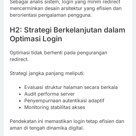
Sebagai analis sistem, login yang minim redirect
mencerminkan desain arsitektur yang efisien dan
berorientasi pengalaman pengguna.
H2: Strategi Berkelanjutan dalam
Optimasi Login
Optimasi tidak berhenti pada pengurangan
redirect.
Strategi jangka panjang meliputi:
Evaluasi struktur halaman secara berkala
Audit performa server
Penyempurnaan autentikasi adaptif
Monitoring stabilitas akses
Pendekatan ini memastikan login tetap efisien dan
aman di tengah dinamika digital.