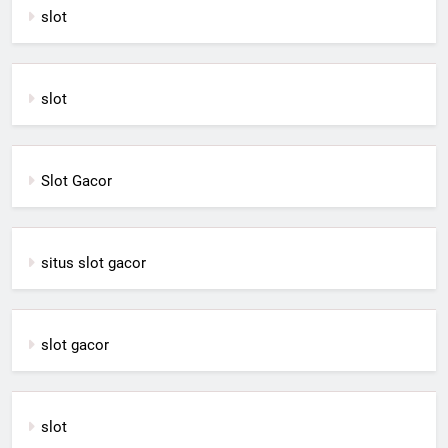
slot
slot
Slot Gacor
situs slot gacor
slot gacor
slot