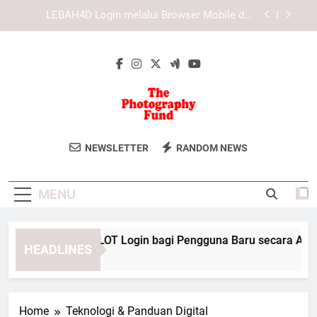
Skip
Panduan Menjaga Keamanan Password saat
to
Login KAYA787
content
Panduan Menjaga Kerahasiaan Informasi saat
Menggunakan KAYA787 Login
Panduan EDWINSLOT Login bagi Pengguna Baru
secara Aman dan Terarah
LEBAH4D Login melalui Browser Mobile dan
Desktop untuk Akses yang Lebih Fleksibel
The
The Photography Fund Menyediakan
Panduan Menjaga Keamanan Password saat
NEWSLETTER
RANDOM NEWS
Login KAYA787
Photography
Dukungan Bagi Fotografer Kreatif.
Panduan Menjaga Kerahasiaan Informasi saat
Sumber Daya Dan Peluang Pendanaan
Menggunakan KAYA787 Login
Fund
MENU
Bagi Seniman Visual.
nduan EDWINSLOT Login bagi Pengguna Baru secara Aman d
HEADLINES
Weeks Ago
Home
Teknologi & Panduan Digital