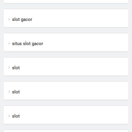
slot gacor
situs slot gacor
slot
slot
slot