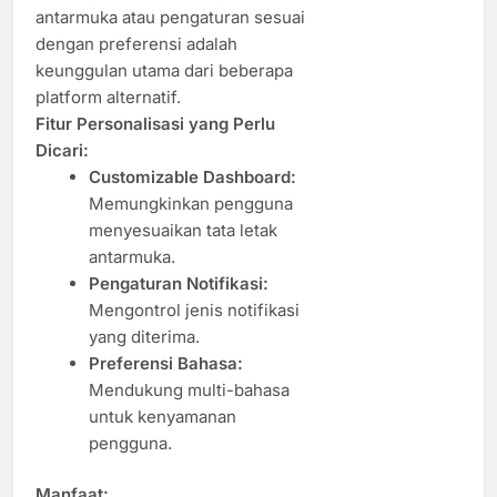
antarmuka atau pengaturan sesuai
dengan preferensi adalah
keunggulan utama dari beberapa
platform alternatif.
Fitur Personalisasi yang Perlu
Dicari:
Customizable Dashboard:
Memungkinkan pengguna
menyesuaikan tata letak
antarmuka.
Pengaturan Notifikasi:
Mengontrol jenis notifikasi
yang diterima.
Preferensi Bahasa:
Mendukung multi-bahasa
untuk kenyamanan
pengguna.
Manfaat: