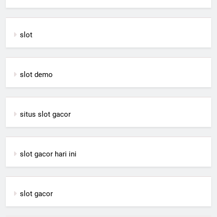
slot
slot demo
situs slot gacor
slot gacor hari ini
slot gacor