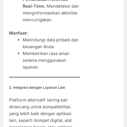
Real-Time:
Mendeteksi dan
menginformasikan aktivitas
mencurigakan.
Manfaat:
Melindungi data pribadi dan
keuangan Anda.
Memberikan rasa aman
selama menggunakan
layanan.
2. Integrasi dengan Layanan Lain
Platform alternatif sering kali
dirancang untuk kompatibilitas
yang lebih baik dengan aplikasi
lain, seperti dompet digital, alat