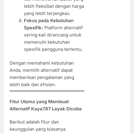
lebih fleksibel dengan harga
yang lebih terjangkau.
Fokus pada Kebutuhan
Spesifik:
Platform alternatif
sering kali dirancang untuk
memenuhi kebutuhan
spesifik pengguna tertentu.
Dengan memahami kebutuhan
Anda, memilih alternatif dapat
memberikan pengalaman yang
lebih baik dan efisien.
Fitur Utama yang Membuat
Alternatif Kaya787 Layak Dicoba
Berikut adalah fitur dan
keunggulan yang biasanya