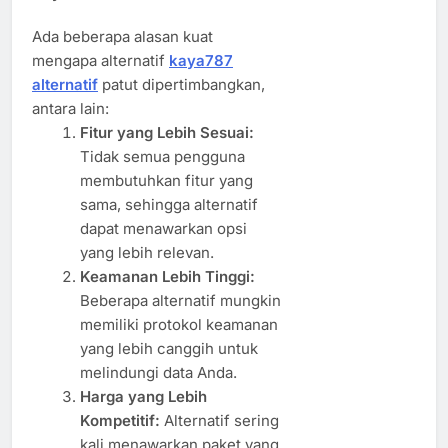
Ada beberapa alasan kuat
mengapa alternatif
kaya787
alternatif
patut dipertimbangkan,
antara lain:
Fitur yang Lebih Sesuai:
Tidak semua pengguna
membutuhkan fitur yang
sama, sehingga alternatif
dapat menawarkan opsi
yang lebih relevan.
Keamanan Lebih Tinggi:
Beberapa alternatif mungkin
memiliki protokol keamanan
yang lebih canggih untuk
melindungi data Anda.
Harga yang Lebih
Kompetitif:
Alternatif sering
kali menawarkan paket yang