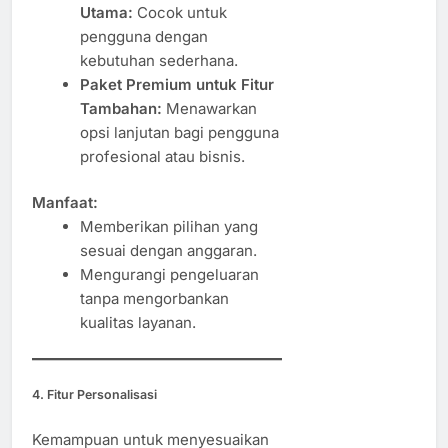
Utama:
Cocok untuk
pengguna dengan
kebutuhan sederhana.
Paket Premium untuk Fitur
Tambahan:
Menawarkan
opsi lanjutan bagi pengguna
profesional atau bisnis.
Manfaat:
Memberikan pilihan yang
sesuai dengan anggaran.
Mengurangi pengeluaran
tanpa mengorbankan
kualitas layanan.
4. Fitur Personalisasi
Kemampuan untuk menyesuaikan