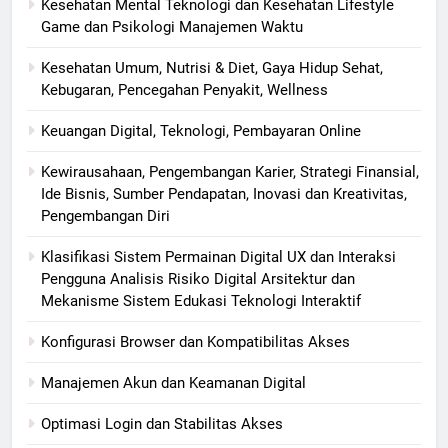
Kesehatan Mental Teknologi dan Kesehatan Lifestyle
Game dan Psikologi Manajemen Waktu
Kesehatan Umum, Nutrisi & Diet, Gaya Hidup Sehat,
Kebugaran, Pencegahan Penyakit, Wellness
Keuangan Digital, Teknologi, Pembayaran Online
Kewirausahaan, Pengembangan Karier, Strategi Finansial,
Ide Bisnis, Sumber Pendapatan, Inovasi dan Kreativitas,
Pengembangan Diri
Klasifikasi Sistem Permainan Digital UX dan Interaksi
Pengguna Analisis Risiko Digital Arsitektur dan
Mekanisme Sistem Edukasi Teknologi Interaktif
Konfigurasi Browser dan Kompatibilitas Akses
Manajemen Akun dan Keamanan Digital
Optimasi Login dan Stabilitas Akses