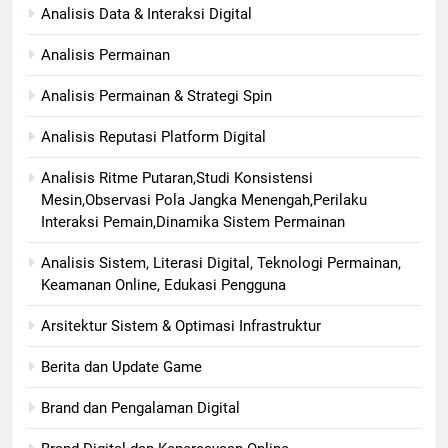
Analisis Data & Interaksi Digital
Analisis Permainan
Analisis Permainan & Strategi Spin
Analisis Reputasi Platform Digital
Analisis Ritme Putaran,Studi Konsistensi
Mesin,Observasi Pola Jangka Menengah,Perilaku
Interaksi Pemain,Dinamika Sistem Permainan
Analisis Sistem, Literasi Digital, Teknologi Permainan,
Keamanan Online, Edukasi Pengguna
Arsitektur Sistem & Optimasi Infrastruktur
Berita dan Update Game
Brand dan Pengalaman Digital