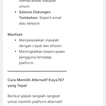
memecahkan masalah
umum.
Saluran Dukungan
Tambahan:
Seperti email
atau telepon.
Manfaat:
Menyelesaikan masalah
dengan cepat dan efisien.
Meningkatkan kepercayaan
pengguna terhadap
platform.
Cara Memilih Alternatif Kaya787
yang Tepat
Berikut adalah langkah-langkah
untuk memilih platform alternatif