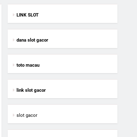
LINK SLOT
dana slot gacor
toto macau
link slot gacor
slot gacor