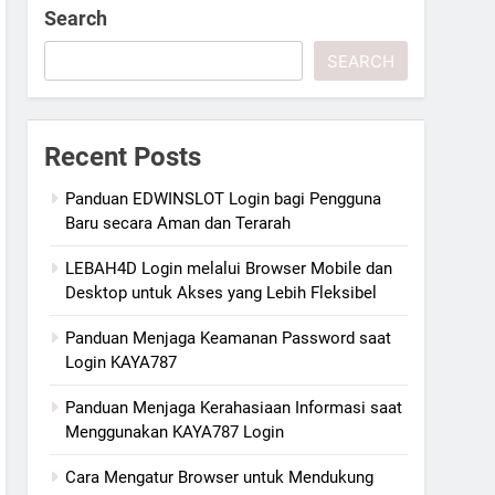
Search
SEARCH
Recent Posts
Panduan EDWINSLOT Login bagi Pengguna
Baru secara Aman dan Terarah
LEBAH4D Login melalui Browser Mobile dan
Desktop untuk Akses yang Lebih Fleksibel
Panduan Menjaga Keamanan Password saat
Login KAYA787
Panduan Menjaga Kerahasiaan Informasi saat
Menggunakan KAYA787 Login
Cara Mengatur Browser untuk Mendukung