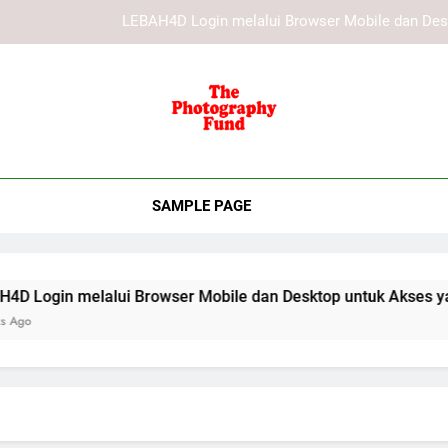
LEBAH4D Login melalui Browser Mobile dan Desk
Panduan Menjaga Ke
Panduan Menjaga Kerahasiaan Infor
 Photography Fund
Panduan EDWINSLOT Login bagi Pe
graphy Fund Menyediakan Dukungan Bagi Fotografer Kreatif. 
LEBAH4D Login melalui Browser Mobile dan Desk
SAMPLE PAGE
Panduan Menjaga Ke
Panduan Menjaga Kerahasiaan Infor
 melalui Browser Mobile dan Desktop untuk Akses yang Lebih