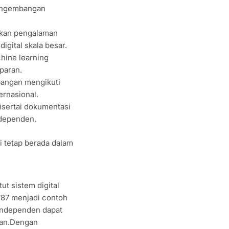
engembangan
kan pengalaman
igital skala besar.
hine learning
paran.
angan mengikuti
ernasional.
isertai dokumentasi
ndependen.
i tetap berada dalam
ut sistem digital
A787 menjadi contoh
t independen dapat
man.Dengan