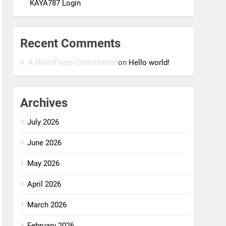
KAYA787 Login
Recent Comments
A WordPress Commenter
on
Hello world!
Archives
July 2026
June 2026
May 2026
April 2026
March 2026
February 2026