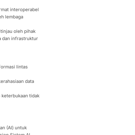
mat interoperabel
eh lembaga
tinjau oleh pihak
 dan infrastruktur
ormasi lintas
erahasiaan data
 keterbukaan tidak
n (AI) untuk
sien.Sistem AI