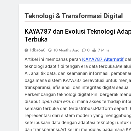
Teknologi & Transformasi Digital
KAYA787 dan Evolusi Teknologi Adapt
Terbuka
1dba6a0
10 Months Ago
0
7 Mins
Artikel ini membahas peran
KAYA787 Alternatif
da
teknologi adaptif di tengah era data terbuka.Melal
AI, analitik data, dan keamanan informasi, pembaha
bagaimana sistem KAYA787 berevolusi untuk menj
transparansi, efisiensi, dan integritas digital sesuai
Perkembangan teknologi digital kini bergerak menu
disebut
open data era
, di mana akses terhadap inf
semakin terbuka dan terdistribusi.Platform sepert
representasi dari sistem modern yang menggabung
keterbukaan data dengan adaptasi teknologi untuk 
dan transparansi.Artikel ini mengulas bagaimana 