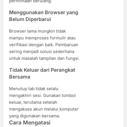
permintaan berulang.
Menggunakan Browser yang
Belum Diperbarui
Browser lama mungkin tidak
mampu memproses formulir atau
verifikasi dengan baik. Pembaruan
sering menjadi solusi sederhana
untuk masalah tampilan dan fungsi.
Tidak Keluar dari Perangkat
Bersama
Menutup tab tidak selalu
mengakhiri sesi. Gunakan tombol
keluar, terutama setelah
mengakses akun melalui komputer
yang digunakan bersama.
Cara Mengatasi