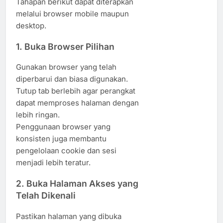
Tahapan berikut dapat diterapkan
melalui browser mobile maupun
desktop.
1. Buka Browser Pilihan
Gunakan browser yang telah
diperbarui dan biasa digunakan.
Tutup tab berlebih agar perangkat
dapat memproses halaman dengan
lebih ringan.
Penggunaan browser yang
konsisten juga membantu
pengelolaan cookie dan sesi
menjadi lebih teratur.
2. Buka Halaman Akses yang
Telah Dikenali
Pastikan halaman yang dibuka