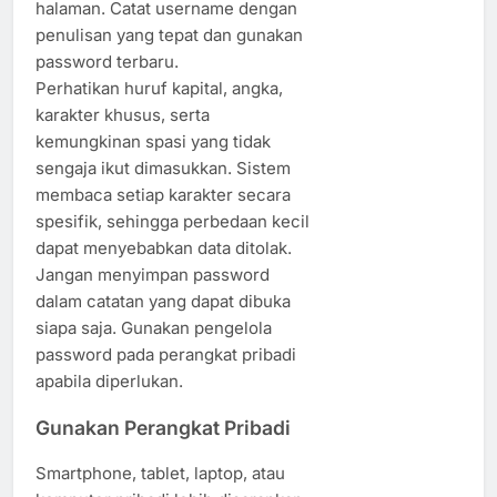
halaman. Catat username dengan
penulisan yang tepat dan gunakan
password terbaru.
Perhatikan huruf kapital, angka,
karakter khusus, serta
kemungkinan spasi yang tidak
sengaja ikut dimasukkan. Sistem
membaca setiap karakter secara
spesifik, sehingga perbedaan kecil
dapat menyebabkan data ditolak.
Jangan menyimpan password
dalam catatan yang dapat dibuka
siapa saja. Gunakan pengelola
password pada perangkat pribadi
apabila diperlukan.
Gunakan Perangkat Pribadi
Smartphone, tablet, laptop, atau