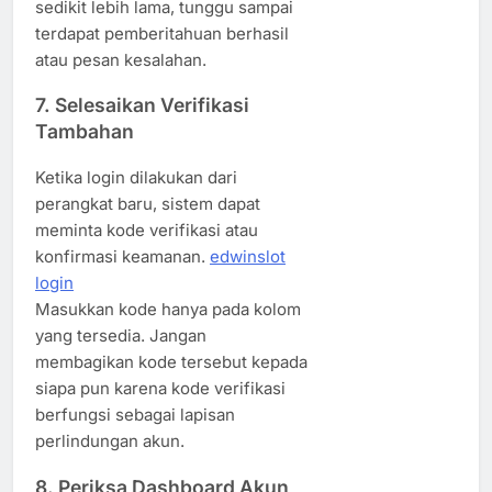
sedikit lebih lama, tunggu sampai
terdapat pemberitahuan berhasil
atau pesan kesalahan.
7. Selesaikan Verifikasi
Tambahan
Ketika login dilakukan dari
perangkat baru, sistem dapat
meminta kode verifikasi atau
konfirmasi keamanan.
edwinslot
login
Masukkan kode hanya pada kolom
yang tersedia. Jangan
membagikan kode tersebut kepada
siapa pun karena kode verifikasi
berfungsi sebagai lapisan
perlindungan akun.
8. Periksa Dashboard Akun