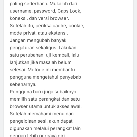
paling sederhana. Mulailah dari
username, password, Caps Lock,
koneksi, dan versi browser.
Setelah itu, periksa cache, cookie,
mode privat, atau ekstensi.
Jangan mengubah banyak
pengaturan sekaligus. Lakukan
satu perubahan, uji kembali, lalu
lanjutkan jika masalah belum
selesai. Metode ini membantu
pengguna mengetahui penyebab
sebenarnya.
Pengguna baru juga sebaiknya
memilih satu perangkat dan satu
browser utama untuk akses awal.
Setelah memahami menu dan
pengelolaan sesi, akun dapat
digunakan melalui perangkat lain
dengan lebih percaya diri.