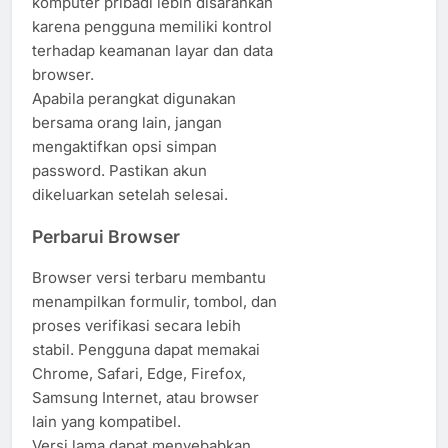
komputer pribadi lebih disarankan
karena pengguna memiliki kontrol
terhadap keamanan layar dan data
browser.
Apabila perangkat digunakan
bersama orang lain, jangan
mengaktifkan opsi simpan
password. Pastikan akun
dikeluarkan setelah selesai.
Perbarui Browser
Browser versi terbaru membantu
menampilkan formulir, tombol, dan
proses verifikasi secara lebih
stabil. Pengguna dapat memakai
Chrome, Safari, Edge, Firefox,
Samsung Internet, atau browser
lain yang kompatibel.
Versi lama dapat menyebabkan