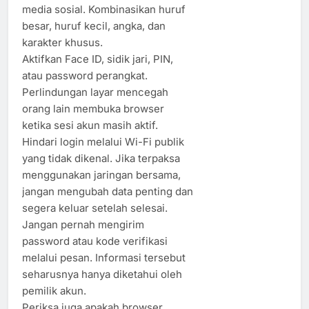
media sosial. Kombinasikan huruf
besar, huruf kecil, angka, dan
karakter khusus.
Aktifkan Face ID, sidik jari, PIN,
atau password perangkat.
Perlindungan layar mencegah
orang lain membuka browser
ketika sesi akun masih aktif.
Hindari login melalui Wi-Fi publik
yang tidak dikenal. Jika terpaksa
menggunakan jaringan bersama,
jangan mengubah data penting dan
segera keluar setelah selesai.
Jangan pernah mengirim
password atau kode verifikasi
melalui pesan. Informasi tersebut
seharusnya hanya diketahui oleh
pemilik akun.
Periksa juga apakah browser