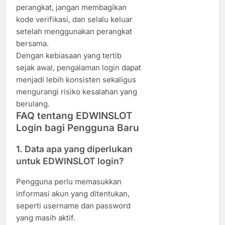
perangkat, jangan membagikan
kode verifikasi, dan selalu keluar
setelah menggunakan perangkat
bersama.
Dengan kebiasaan yang tertib
sejak awal, pengalaman login dapat
menjadi lebih konsisten sekaligus
mengurangi risiko kesalahan yang
berulang.
FAQ tentang EDWINSLOT
Login bagi Pengguna Baru
1. Data apa yang diperlukan
untuk EDWINSLOT login?
Pengguna perlu memasukkan
informasi akun yang ditentukan,
seperti username dan password
yang masih aktif.