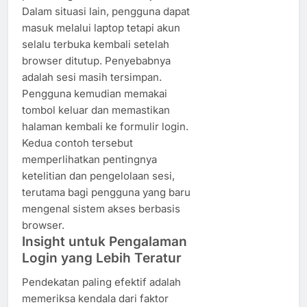
Dalam situasi lain, pengguna dapat
masuk melalui laptop tetapi akun
selalu terbuka kembali setelah
browser ditutup. Penyebabnya
adalah sesi masih tersimpan.
Pengguna kemudian memakai
tombol keluar dan memastikan
halaman kembali ke formulir login.
Kedua contoh tersebut
memperlihatkan pentingnya
ketelitian dan pengelolaan sesi,
terutama bagi pengguna yang baru
mengenal sistem akses berbasis
browser.
Insight untuk Pengalaman
Login yang Lebih Teratur
Pendekatan paling efektif adalah
memeriksa kendala dari faktor