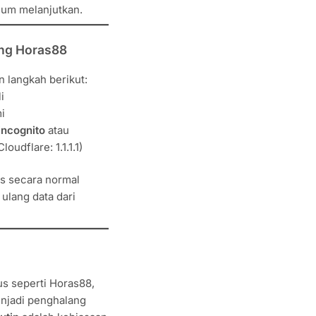
elum melanjutkan.
ang Horas88
 langkah berikut:
i
i
incognito
atau
oudflare: 1.1.1.1)
es secara normal
ulang data dari
 seperti Horas88,
menjadi penghalang