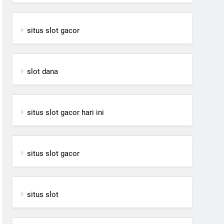
situs slot gacor
slot dana
situs slot gacor hari ini
situs slot gacor
situs slot