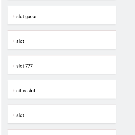
slot gacor
slot
slot 777
situs slot
slot