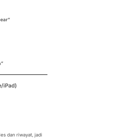
lear”
a”
e/iPad)
s dan riwayat, jadi