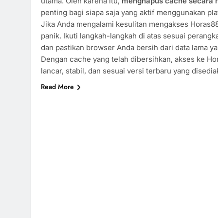
utama. Oleh karena itu,
menghapus cache secara r
penting bagi siapa saja yang aktif menggunakan plat
Jika Anda mengalami kesulitan mengakses Horas88
panik. Ikuti langkah-langkah di atas sesuai perangk
dan pastikan browser Anda bersih dari data lama 
Dengan cache yang telah dibersihkan, akses ke Ho
lancar, stabil, dan sesuai versi terbaru yang disedi
Read More