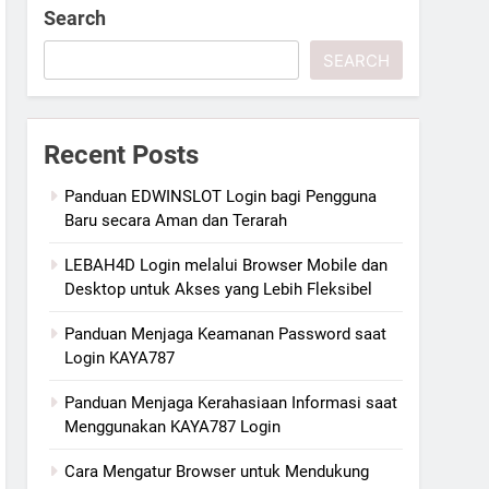
Search
SEARCH
Recent Posts
Panduan EDWINSLOT Login bagi Pengguna
Baru secara Aman dan Terarah
LEBAH4D Login melalui Browser Mobile dan
Desktop untuk Akses yang Lebih Fleksibel
Panduan Menjaga Keamanan Password saat
Login KAYA787
Panduan Menjaga Kerahasiaan Informasi saat
Menggunakan KAYA787 Login
Cara Mengatur Browser untuk Mendukung