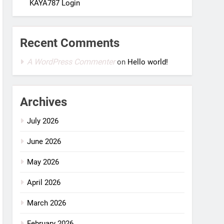
KAYA787 Login
Recent Comments
A WordPress Commenter
on
Hello world!
Archives
July 2026
June 2026
May 2026
April 2026
March 2026
February 2026