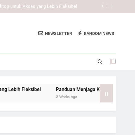
top untuk Akses yang Lebih Fleksibel
amanan Password saat Login KAYA787
masi saat Menggunakan KAYA787 Login
NEWSLETTER
RANDOM NEWS
ngguna Baru secara Aman dan Terarah
Sumber Daya Dan Peluang Pendanaan Bagi Seniman Visual.
top untuk Akses yang Lebih Fleksibel
amanan Password saat Login KAYA787
masi saat Menggunakan KAYA787 Login
eksibel
Panduan Menjaga Keamanan Password saat Lo
2 Weeks Ago