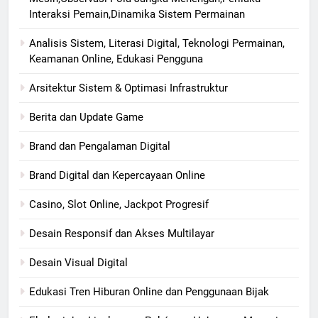
Interaksi Pemain,Dinamika Sistem Permainan
Analisis Sistem, Literasi Digital, Teknologi Permainan,
Keamanan Online, Edukasi Pengguna
Arsitektur Sistem & Optimasi Infrastruktur
Berita dan Update Game
Brand dan Pengalaman Digital
Brand Digital dan Kepercayaan Online
Casino, Slot Online, Jackpot Progresif
Desain Responsif dan Akses Multilayar
Desain Visual Digital
Edukasi Tren Hiburan Online dan Penggunaan Bijak