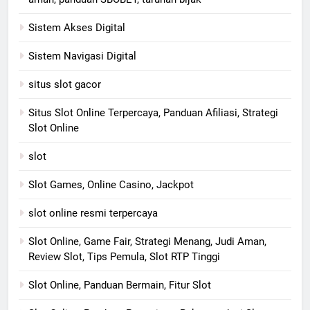
Sistem Akses Digital
Sistem Navigasi Digital
situs slot gacor
Situs Slot Online Terpercaya, Panduan Afiliasi, Strategi
Slot Online
slot
Slot Games, Online Casino, Jackpot
slot online resmi terpercaya
Slot Online, Game Fair, Strategi Menang, Judi Aman,
Review Slot, Tips Pemula, Slot RTP Tinggi
Slot Online, Panduan Bermain, Fitur Slot