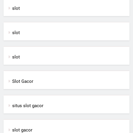
slot
slot
slot
Slot Gacor
situs slot gacor
slot gacor