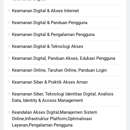
Keamanan Digital & Akses Internet
Keamanan Digital & Panduan Pengguna
Keamanan Digital & Pengalaman Pengguna
Keamanan Digital & Teknologi Akses
Keamanan Digital, Panduan Akses, Edukasi Pengguna
Keamanan Online, Taruhan Online, Panduan Login
Keamanan Siber & Praktik Akses Aman
Keamanan Siber, Teknologi Identitas Digital, Analisis
Data, Identity & Access Management
Keandalan Akses Digital,Manajemen Sistem
Online,Infrastruktur Platform,Optimalisasi
Layanan,Pengalaman Pengguna