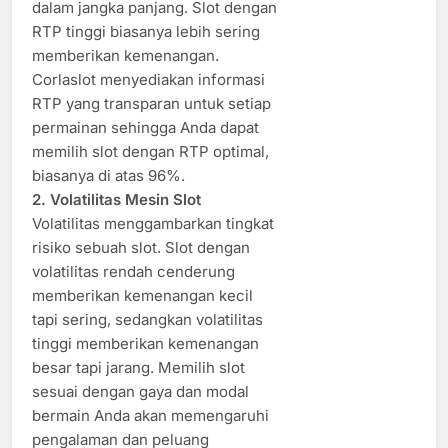
dalam jangka panjang. Slot dengan
RTP tinggi biasanya lebih sering
memberikan kemenangan.
Corlaslot menyediakan informasi
RTP yang transparan untuk setiap
permainan sehingga Anda dapat
memilih slot dengan RTP optimal,
biasanya di atas 96%.
2. Volatilitas Mesin Slot
Volatilitas menggambarkan tingkat
risiko sebuah slot. Slot dengan
volatilitas rendah cenderung
memberikan kemenangan kecil
tapi sering, sedangkan volatilitas
tinggi memberikan kemenangan
besar tapi jarang. Memilih slot
sesuai dengan gaya dan modal
bermain Anda akan memengaruhi
pengalaman dan peluang