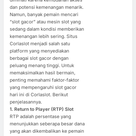
dan potensi kemenangan menarik.
Namun, banyak pemain mencari
“slot gacor” atau mesin slot yang
sedang dalam kondisi memberikan
kemenangan lebih sering. Situs
Corlaslot menjadi salah satu
platform yang menyediakan
berbagai slot gacor dengan
peluang menang tinggi. Untuk
memaksimalkan hasil bermain,
penting memahami faktor-faktor
yang mempengaruhi slot gacor
hari ini di Corlaslot. Berikut
penjelasannya.
1. Return to Player (RTP) Slot
RTP adalah persentase yang
menunjukkan seberapa besar dana
yang akan dikembalikan ke pemain