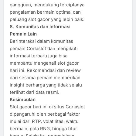
gangguan, mendukung terciptanya
pengalaman bermain optimal dan
peluang slot gacor yang lebih baik.
8. Komunitas dan Informasi
Pemain Lain
Berinteraksi dalam komunitas
pemain Corlaslot dan mengikuti
informasi terbaru juga bisa
membantu mengenali slot gacor
hari ini. Rekomendasi dan review
dari sesama pemain memberikan
insight berharga yang tidak selalu
terlihat dari data resmi.
Kesimpulan
Slot gacor hari ini di situs Corlaslot
dipengaruhi oleh berbagai faktor
mulai dari RTP, volatilitas, waktu
bermain, pola RNG, hingga fitur
bonus. Selain itu, pengelolaan