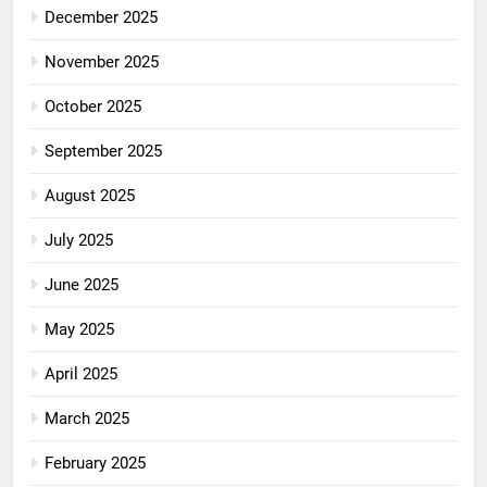
December 2025
November 2025
October 2025
September 2025
August 2025
July 2025
June 2025
May 2025
April 2025
March 2025
February 2025