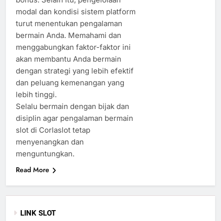
modal dan kondisi sistem platform
turut menentukan pengalaman
bermain Anda. Memahami dan
menggabungkan faktor-faktor ini
akan membantu Anda bermain
dengan strategi yang lebih efektif
dan peluang kemenangan yang
lebih tinggi.
Selalu bermain dengan bijak dan
disiplin agar pengalaman bermain
slot di Corlaslot tetap
menyenangkan dan
menguntungkan.
Read More
LINK SLOT