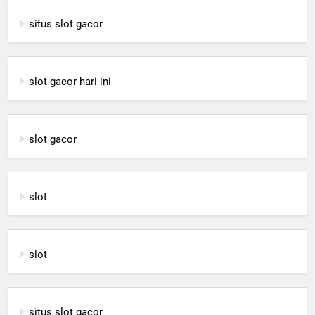
situs slot gacor
slot gacor hari ini
slot gacor
slot
slot
situs slot gacor