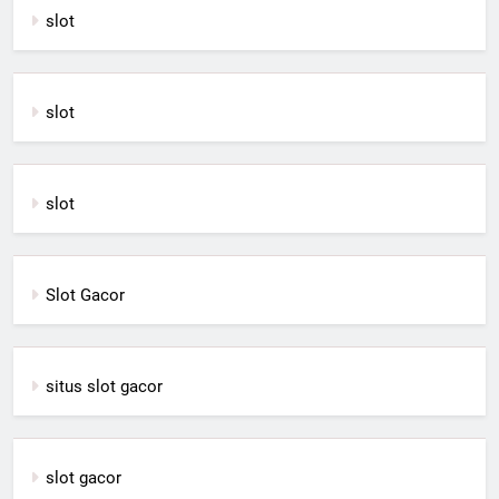
slot
slot
slot
Slot Gacor
situs slot gacor
slot gacor