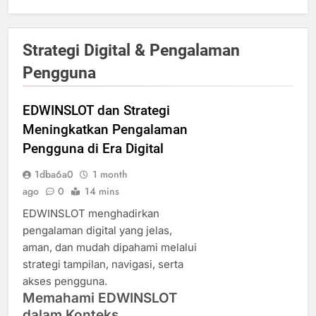
Strategi Digital & Pengalaman
Pengguna
EDWINSLOT dan Strategi
Meningkatkan Pengalaman
Pengguna di Era Digital
1dba6a0
1 month
ago
0
14 mins
EDWINSLOT menghadirkan
pengalaman digital yang jelas,
aman, dan mudah dipahami melalui
strategi tampilan, navigasi, serta
akses pengguna.
Memahami EDWINSLOT
dalam Konteks