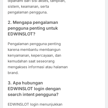
dipahami dari sisi akses, tampilan,
sistem, keamanan, serta
pengalaman pengguna.
2. Mengapa pengalaman
pengguna penting untuk
EDWINSLOT?
Pengalaman pengguna penting
karena membantu membangun
kenyamanan, kepercayaan, dan
kemudahan saat seseorang
mengakses informasi atau halaman
brand.
3. Apa hubungan
EDWINSLOT login dengan
search intent pengguna?
EDWINSLOT login menunjukkan