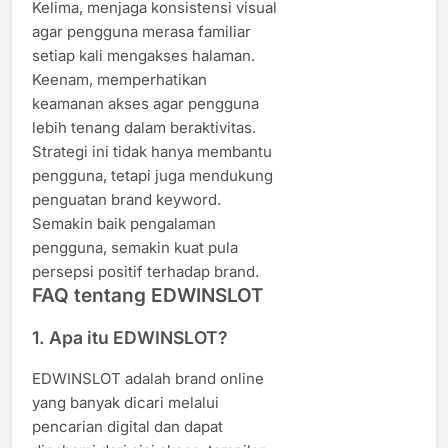
Kelima, menjaga konsistensi visual
agar pengguna merasa familiar
setiap kali mengakses halaman.
Keenam, memperhatikan
keamanan akses agar pengguna
lebih tenang dalam beraktivitas.
Strategi ini tidak hanya membantu
pengguna, tetapi juga mendukung
penguatan brand keyword.
Semakin baik pengalaman
pengguna, semakin kuat pula
persepsi positif terhadap brand.
FAQ tentang EDWINSLOT
1. Apa itu EDWINSLOT?
EDWINSLOT adalah brand online
yang banyak dicari melalui
pencarian digital dan dapat