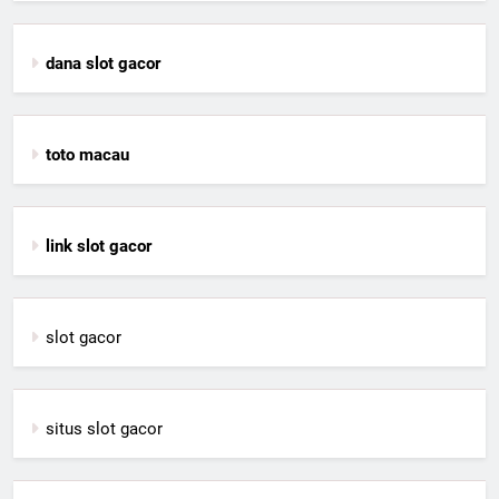
dana slot gacor
toto macau
link slot gacor
slot gacor
situs slot gacor