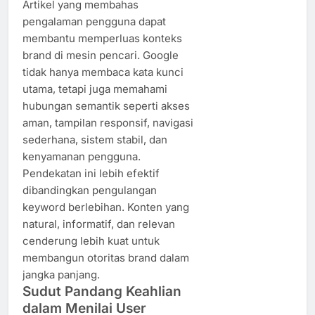
Artikel yang membahas
pengalaman pengguna dapat
membantu memperluas konteks
brand di mesin pencari. Google
tidak hanya membaca kata kunci
utama, tetapi juga memahami
hubungan semantik seperti akses
aman, tampilan responsif, navigasi
sederhana, sistem stabil, dan
kenyamanan pengguna.
Pendekatan ini lebih efektif
dibandingkan pengulangan
keyword berlebihan. Konten yang
natural, informatif, dan relevan
cenderung lebih kuat untuk
membangun otoritas brand dalam
jangka panjang.
Sudut Pandang Keahlian
dalam Menilai User