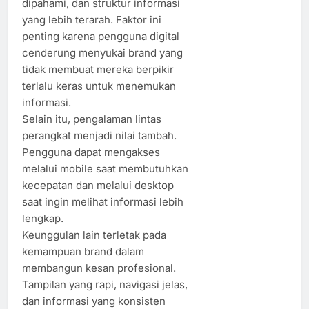
dipahami, dan struktur informasi
yang lebih terarah. Faktor ini
penting karena pengguna digital
cenderung menyukai brand yang
tidak membuat mereka berpikir
terlalu keras untuk menemukan
informasi.
Selain itu, pengalaman lintas
perangkat menjadi nilai tambah.
Pengguna dapat mengakses
melalui mobile saat membutuhkan
kecepatan dan melalui desktop
saat ingin melihat informasi lebih
lengkap.
Keunggulan lain terletak pada
kemampuan brand dalam
membangun kesan profesional.
Tampilan yang rapi, navigasi jelas,
dan informasi yang konsisten