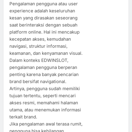
Pengalaman pengguna atau user
experience adalah keseluruhan
kesan yang dirasakan seseorang
saat berinteraksi dengan sebuah
platform online. Hal ini mencakup
kecepatan akses, kemudahan
navigasi, struktur informasi,
keamanan, dan kenyamanan visual.
Dalam konteks EDWINSLOT,
pengalaman pengguna berperan
penting karena banyak pencarian
brand bersifat navigational.
Artinya, pengguna sudah memiliki
tujuan tertentu, seperti mencari
akses resmi, memahami halaman
utama, atau menemukan informasi
terkait brand.
Jika pengalaman awal terasa rumit,
pengguna bisa kehilangan