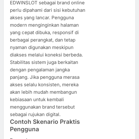
EDWINSLOT sebagai brand online
perlu dipahami dari sisi kebutuhan
akses yang lancar. Pengguna
modern menginginkan halaman
yang cepat dibuka, responsif di
berbagai perangkat, dan tetap
nyaman digunakan meskipun
diakses melalui koneksi berbeda.
Stabilitas sistem juga berkaitan
dengan pengalaman jangka
panjang. Jika pengguna merasa
akses selalu konsisten, mereka
akan lebih mudah membangun
kebiasaan untuk kembali
menggunakan brand tersebut
sebagai rujukan digital.
Contoh Skenario Praktis
Pengguna