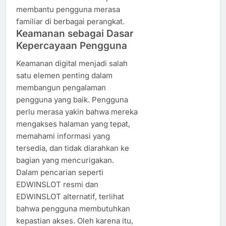
membantu pengguna merasa
familiar di berbagai perangkat.
Keamanan sebagai Dasar
Kepercayaan Pengguna
Keamanan digital menjadi salah
satu elemen penting dalam
membangun pengalaman
pengguna yang baik. Pengguna
perlu merasa yakin bahwa mereka
mengakses halaman yang tepat,
memahami informasi yang
tersedia, dan tidak diarahkan ke
bagian yang mencurigakan.
Dalam pencarian seperti
EDWINSLOT resmi dan
EDWINSLOT alternatif, terlihat
bahwa pengguna membutuhkan
kepastian akses. Oleh karena itu,