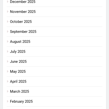
December 2025
November 2025
October 2025
September 2025
August 2025
July 2025
June 2025
May 2025
April 2025
March 2025
February 2025