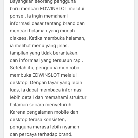
Bayangkan seorang pengguna
baru mencari EDWINSLOT melalui
ponsel. Ia ingin memahami
informasi dasar tentang brand dan
mencari halaman yang mudah
diakses. Ketika membuka halaman,
ia melihat menu yang jelas,
tampilan yang tidak berantakan,
dan informasi yang tersusun rapi.
Setelah itu, pengguna mencoba
membuka EDWINSLOT melalui
desktop. Dengan layar yang lebih
luas, ia dapat membaca informasi
lebih detail dan memahami struktur
halaman secara menyeluruh.
Karena pengalaman mobile dan
desktop terasa konsisten,
pengguna merasa lebih nyaman
dan percaya terhadap brand.