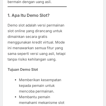
bermain dengan uang asli.
1. Apa Itu Demo Slot?
Demo slot adalah versi permainan
slot online yang dirancang untuk
dimainkan secara gratis
menggunakan kredit virtual. Mode
ini menawarkan semua fitur yang
sama seperti versi uang asli, tetapi
tanpa risiko kehilangan uang.
Tujuan Demo Slot
Memberikan kesempatan
kepada pemain untuk
mencoba permainan.
Membantu pemain
memahami mekanisme slot