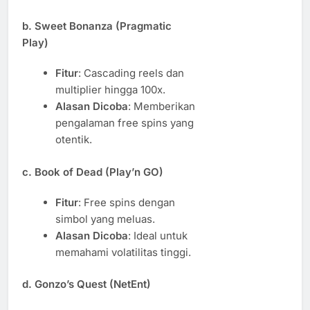
b. Sweet Bonanza (Pragmatic
Play)
Fitur
: Cascading reels dan
multiplier hingga 100x.
Alasan Dicoba
: Memberikan
pengalaman free spins yang
otentik.
c. Book of Dead (Play’n GO)
Fitur
: Free spins dengan
simbol yang meluas.
Alasan Dicoba
: Ideal untuk
memahami volatilitas tinggi.
d. Gonzo’s Quest (NetEnt)