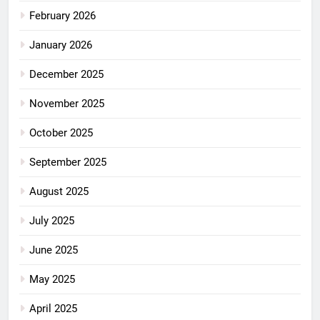
February 2026
January 2026
December 2025
November 2025
October 2025
September 2025
August 2025
July 2025
June 2025
May 2025
April 2025