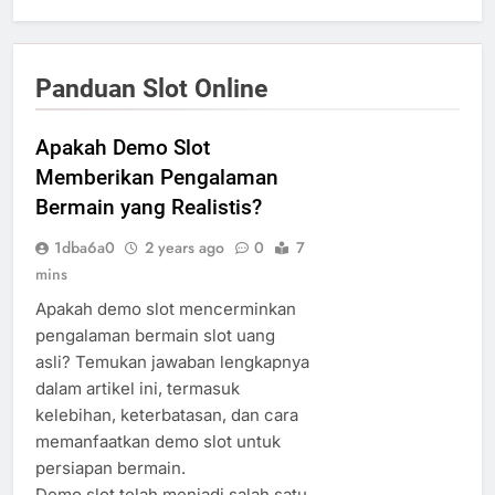
Panduan Slot Online
Apakah Demo Slot
Memberikan Pengalaman
Bermain yang Realistis?
1dba6a0
2 years ago
0
7
mins
Apakah demo slot mencerminkan
pengalaman bermain slot uang
asli? Temukan jawaban lengkapnya
dalam artikel ini, termasuk
kelebihan, keterbatasan, dan cara
memanfaatkan demo slot untuk
persiapan bermain.
Demo slot telah menjadi salah satu