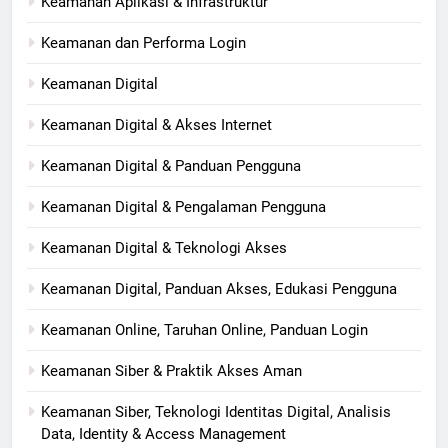
Keamanan Aplikasi & Infrastruktur
Keamanan dan Performa Login
Keamanan Digital
Keamanan Digital & Akses Internet
Keamanan Digital & Panduan Pengguna
Keamanan Digital & Pengalaman Pengguna
Keamanan Digital & Teknologi Akses
Keamanan Digital, Panduan Akses, Edukasi Pengguna
Keamanan Online, Taruhan Online, Panduan Login
Keamanan Siber & Praktik Akses Aman
Keamanan Siber, Teknologi Identitas Digital, Analisis
Data, Identity & Access Management