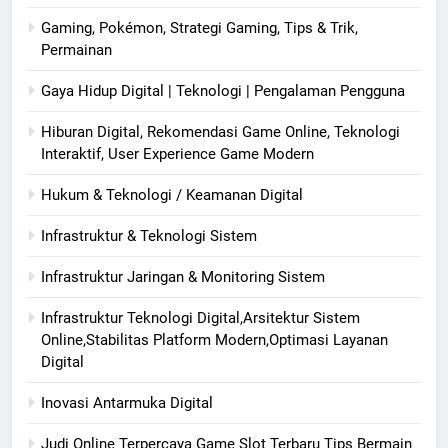
Gaming, Pokémon, Strategi Gaming, Tips & Trik,
Permainan
Gaya Hidup Digital | Teknologi | Pengalaman Pengguna
Hiburan Digital, Rekomendasi Game Online, Teknologi
Interaktif, User Experience Game Modern
Hukum & Teknologi / Keamanan Digital
Infrastruktur & Teknologi Sistem
Infrastruktur Jaringan & Monitoring Sistem
Infrastruktur Teknologi Digital,Arsitektur Sistem
Online,Stabilitas Platform Modern,Optimasi Layanan
Digital
Inovasi Antarmuka Digital
Judi Online Terpercaya Game Slot Terbaru Tips Bermain