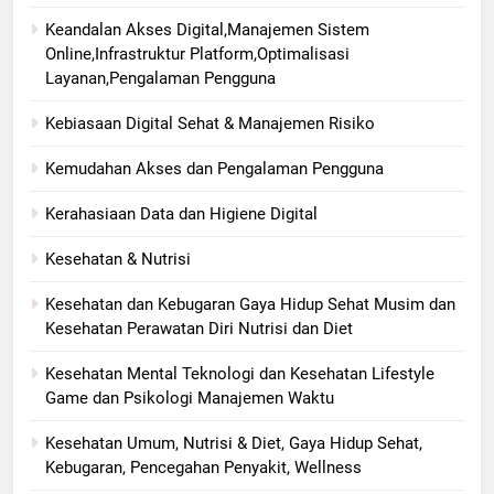
Keandalan Akses Digital,Manajemen Sistem
Online,Infrastruktur Platform,Optimalisasi
Layanan,Pengalaman Pengguna
Kebiasaan Digital Sehat & Manajemen Risiko
Kemudahan Akses dan Pengalaman Pengguna
Kerahasiaan Data dan Higiene Digital
Kesehatan & Nutrisi
Kesehatan dan Kebugaran Gaya Hidup Sehat Musim dan
Kesehatan Perawatan Diri Nutrisi dan Diet
Kesehatan Mental Teknologi dan Kesehatan Lifestyle
Game dan Psikologi Manajemen Waktu
Kesehatan Umum, Nutrisi & Diet, Gaya Hidup Sehat,
Kebugaran, Pencegahan Penyakit, Wellness