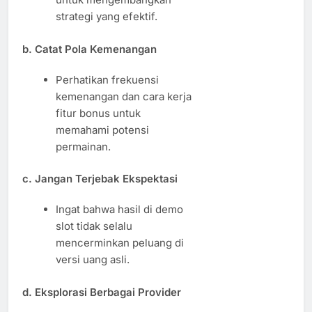
strategi yang efektif.
b. Catat Pola Kemenangan
Perhatikan frekuensi
kemenangan dan cara kerja
fitur bonus untuk
memahami potensi
permainan.
c. Jangan Terjebak Ekspektasi
Ingat bahwa hasil di demo
slot tidak selalu
mencerminkan peluang di
versi uang asli.
d. Eksplorasi Berbagai Provider