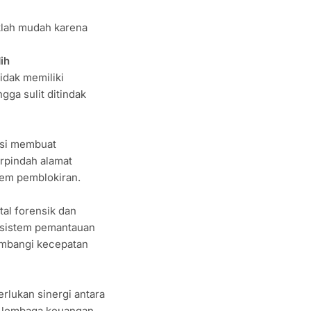
klah mudah karena
ih
tidak memiliki
gga sulit ditindak
psi membuat
rpindah alamat
tem pemblokiran.
al forensik dan
 sistem pemantauan
gimbangi kecepatan
rlukan sinergi antara
), lembaga keuangan