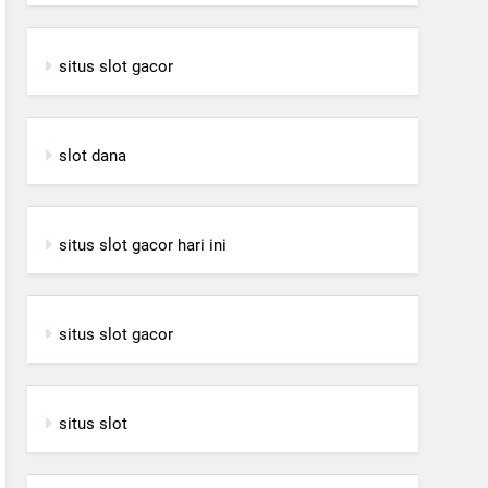
situs slot gacor
slot dana
situs slot gacor hari ini
situs slot gacor
situs slot