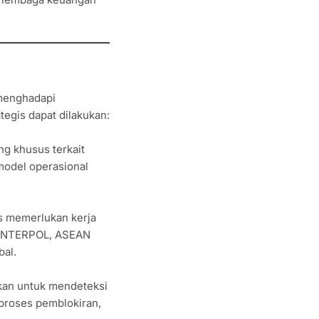
 menghadapi
tegis dapat dilakukan:
g khusus terkait
 model operasional
s memerlukan kerja
i INTERPOL, ASEAN
al.
kan untuk mendeteksi
proses pemblokiran,