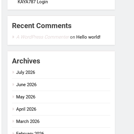
KAYA787 Login
Recent Comments
A WordPress Commenter
on
Hello world!
Archives
July 2026
June 2026
May 2026
April 2026
March 2026
February 2026