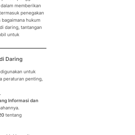
 dalam memberikan
l, termasuk penegakan
has bagaimana hukum
di daring, tantangan
mbil untuk
di Daring
 digunakan untuk
a peraturan penting,
.
ng Informasi dan
ahannya.
20
tentang