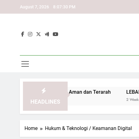
Skip
August 7, 2026
8:07:31 PM
to
content
The
The Photo
engguna Baru secara Aman dan Terarah
LEBAH4D Login 
2 Weeks Ago
HEADLINES
Home
Hukum & Teknologi / Keamanan Digital