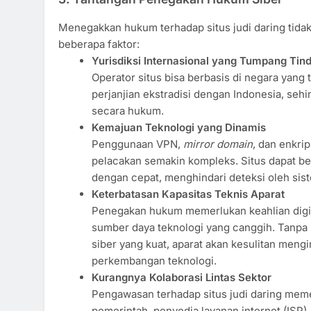
Menegakkan hukum terhadap situs judi daring tida
beberapa faktor:
Yurisdiksi Internasional yang Tumpang Tind
Operator situs bisa berbasis di negara yang 
perjanjian ekstradisi dengan Indonesia, sehin
secara hukum.
Kemajuan Teknologi yang Dinamis
Penggunaan VPN,
mirror domain
, dan enkri
pelacakan semakin kompleks. Situs dapat be
dengan cepat, menghindari deteksi oleh sis
Keterbatasan Kapasitas Teknis Aparat
Penegakan hukum memerlukan keahlian digit
sumber daya teknologi yang canggih. Tanpa
siber yang kuat, aparat akan kesulitan men
perkembangan teknologi.
Kurangnya Kolaborasi Lintas Sektor
Pengawasan terhadap situs judi daring meme
pemerintah, penyedia layanan internet (ISP