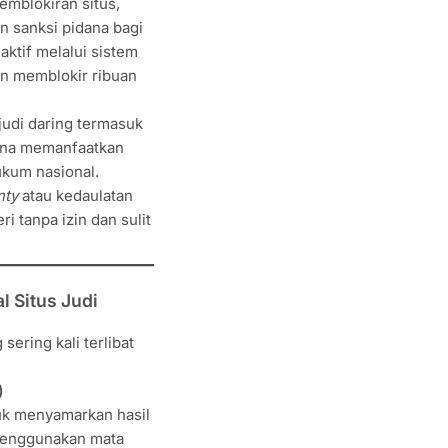
mblokiran situs,
an sanksi pidana bagi
ktif melalui sistem
an memblokir ribuan
judi daring termasuk
rena memanfaatkan
ukum nasional.
nty
atau kedaulatan
ri tanpa izin dan sulit
l Situs Judi
sering kali terlibat
)
tuk menyamarkan hasil
 menggunakan mata