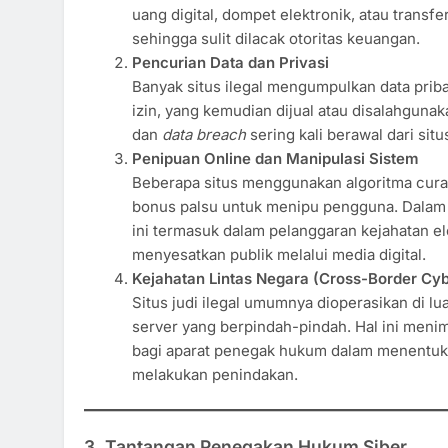
uang digital, dompet elektronik, atau transfer
sehingga sulit dilacak otoritas keuangan.
Pencurian Data dan Privasi
Banyak situs ilegal mengumpulkan data prib
izin, yang kemudian dijual atau disalahguna
dan
data breach
sering kali berawal dari sit
Penipuan Online dan Manipulasi Sistem
Beberapa situs menggunakan algoritma cur
bonus palsu untuk menipu pengguna. Dalam 
ini termasuk dalam pelanggaran kejahatan el
menyesatkan publik melalui media digital.
Kejahatan Lintas Negara (Cross-Border Cy
Situs judi ilegal umumnya dioperasikan di lu
server yang berpindah-pindah. Hal ini meni
bagi aparat penegak hukum dalam menentuka
melakukan penindakan.
3. Tantangan Penegakan Hukum Siber