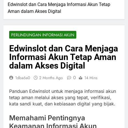
Edwinslot dan Cara Menjaga Informasi Akun Tetap
Aman dalam Akses Digital
PERLINDUNGAN INFORMASI AKUN
Edwinslot dan Cara Menjaga
Informasi Akun Tetap Aman
dalam Akses Digital
0
1dba6a0
2 Months Ago
14 Mins
Panduan Edwinslot untuk menjaga informasi akun
tetap aman melalui akses yang tepat, verifikasi,
kata sandi kuat, dan kebiasaan digital yang bijak.
Memahami Pentingnya
Keamanan Informasi Akun