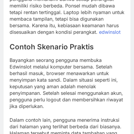
memiliki risiko berbeda. Ponsel mudah dibawa
tetapi rentan tertinggal. Laptop lebih nyaman untuk
membaca tampilan, tetapi bisa digunakan
bersama. Karena itu, kebiasaan keamanan harus
disesuaikan dengan kondisi perangkat.
edwinslot
Contoh Skenario Praktis
Bayangkan seorang pengguna membuka
Edwinslot melalui komputer bersama. Setelah
berhasil masuk, browser menawarkan untuk
menyimpan kata sandi. Dalam situasi seperti ini,
keputusan yang aman adalah menolak
penyimpanan. Setelah selesai menggunakan akun,
pengguna perlu logout dan membersihkan riwayat
jika diperlukan.
Dalam contoh lain, pengguna menerima instruksi
dari halaman yang terlihat berbeda dari biasanya.
Halaman tersebut meminta data tambahan yang