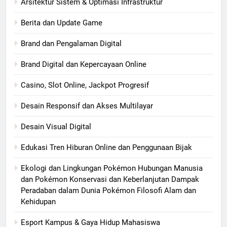
Arsitektur Sistem & Optimasi Infrastruktur
Berita dan Update Game
Brand dan Pengalaman Digital
Brand Digital dan Kepercayaan Online
Casino, Slot Online, Jackpot Progresif
Desain Responsif dan Akses Multilayar
Desain Visual Digital
Edukasi Tren Hiburan Online dan Penggunaan Bijak
Ekologi dan Lingkungan Pokémon Hubungan Manusia
dan Pokémon Konservasi dan Keberlanjutan Dampak
Peradaban dalam Dunia Pokémon Filosofi Alam dan
Kehidupan
Esport Kampus & Gaya Hidup Mahasiswa