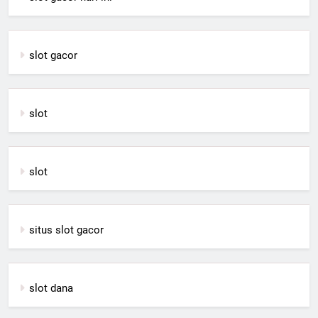
slot gacor
slot
slot
situs slot gacor
slot dana