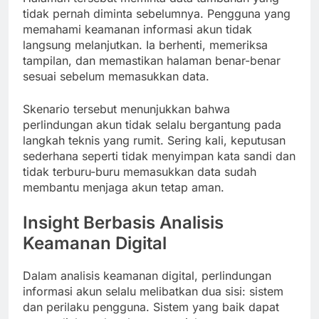
tidak pernah diminta sebelumnya. Pengguna yang
memahami keamanan informasi akun tidak
langsung melanjutkan. Ia berhenti, memeriksa
tampilan, dan memastikan halaman benar-benar
sesuai sebelum memasukkan data.
Skenario tersebut menunjukkan bahwa
perlindungan akun tidak selalu bergantung pada
langkah teknis yang rumit. Sering kali, keputusan
sederhana seperti tidak menyimpan kata sandi dan
tidak terburu-buru memasukkan data sudah
membantu menjaga akun tetap aman.
Insight Berbasis Analisis
Keamanan Digital
Dalam analisis keamanan digital, perlindungan
informasi akun selalu melibatkan dua sisi: sistem
dan perilaku pengguna. Sistem yang baik dapat