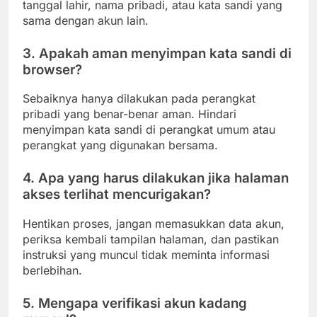
tanggal lahir, nama pribadi, atau kata sandi yang
sama dengan akun lain.
3. Apakah aman menyimpan kata sandi di
browser?
Sebaiknya hanya dilakukan pada perangkat
pribadi yang benar-benar aman. Hindari
menyimpan kata sandi di perangkat umum atau
perangkat yang digunakan bersama.
4. Apa yang harus dilakukan jika halaman
akses terlihat mencurigakan?
Hentikan proses, jangan memasukkan data akun,
periksa kembali tampilan halaman, dan pastikan
instruksi yang muncul tidak meminta informasi
berlebihan.
5. Mengapa verifikasi akun kadang