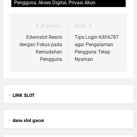
Pengguna, Akses Digital, Privasi Akun
Previous:
Next:
Post
navigation
Edwinslot Resmi
Tips Login KAYA787
dengan Fokus pada
agar Pengalaman
Kemudahan
Pengguna Tetap
Pengguna
Nyaman
LINK SLOT
dana slot gacor