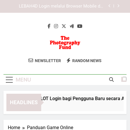
Skip
Panduan Menjaga Keamanan Password saat
to
Login KAYA787
content
Panduan Menjaga Kerahasiaan Informasi saat
Menggunakan KAYA787 Login
Panduan EDWINSLOT Login bagi Pengguna Baru
secara Aman dan Terarah
LEBAH4D Login melalui Browser Mobile dan
Desktop untuk Akses yang Lebih Fleksibel
The
The Photography Fund Menyediakan
Panduan Menjaga Keamanan Password saat
NEWSLETTER
RANDOM NEWS
Login KAYA787
Photography
Dukungan Bagi Fotografer Kreatif.
Panduan Menjaga Kerahasiaan Informasi saat
Sumber Daya Dan Peluang Pendanaan
Menggunakan KAYA787 Login
Fund
MENU
Bagi Seniman Visual.
nduan EDWINSLOT Login bagi Pengguna Baru secara Aman d
HEADLINES
Weeks Ago
Home
Panduan Game Online