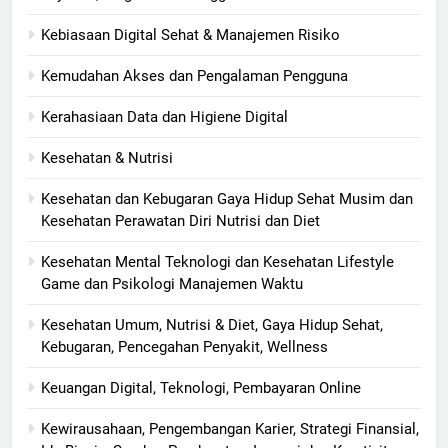
Kebiasaan Digital Sehat & Manajemen Risiko
Kemudahan Akses dan Pengalaman Pengguna
Kerahasiaan Data dan Higiene Digital
Kesehatan & Nutrisi
Kesehatan dan Kebugaran Gaya Hidup Sehat Musim dan
Kesehatan Perawatan Diri Nutrisi dan Diet
Kesehatan Mental Teknologi dan Kesehatan Lifestyle
Game dan Psikologi Manajemen Waktu
Kesehatan Umum, Nutrisi & Diet, Gaya Hidup Sehat,
Kebugaran, Pencegahan Penyakit, Wellness
Keuangan Digital, Teknologi, Pembayaran Online
Kewirausahaan, Pengembangan Karier, Strategi Finansial,