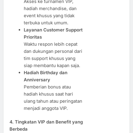
Akses ke turnamen VIP,
hadiah merchandise, dan
event khusus yang tidak
terbuka untuk umum.
Layanan Customer Support
Prioritas
Waktu respon lebih cepat
dan dukungan personal dari
tim support khusus yang
siap membantu kapan saja.
Hadiah Birthday dan
Anniversary
Pemberian bonus atau
hadiah khusus saat hari
ulang tahun atau peringatan
menjadi anggota VIP.
4. Tingkatan VIP dan Benefit yang
Berbeda