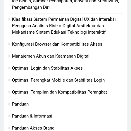
Ide Bisnis, Sumber Pendapatan, Inovasi dan Kreativitas,
Pengembangan Diri
Klasifikasi Sistem Permainan Digital UX dan Interaksi
Pengguna Analisis Risiko Digital Arsitektur dan
Mekanisme Sistem Edukasi Teknologi Interaktif
Konfigurasi Browser dan Kompatibilitas Akses
Manajemen Akun dan Keamanan Digital
Optimasi Login dan Stabilitas Akses
Optimasi Perangkat Mobile dan Stabilitas Login
Optimasi Tampilan dan Kompatibilitas Perangkat
Panduan
Panduan & Informasi
Panduan Akses Brand