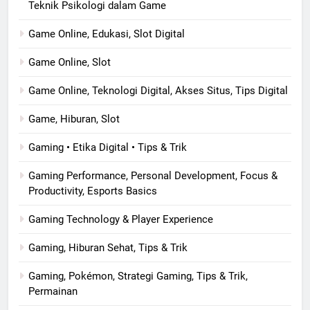
Teknik Psikologi dalam Game
Game Online, Edukasi, Slot Digital
Game Online, Slot
Game Online, Teknologi Digital, Akses Situs, Tips Digital
Game, Hiburan, Slot
Gaming • Etika Digital • Tips & Trik
Gaming Performance, Personal Development, Focus &
Productivity, Esports Basics
Gaming Technology & Player Experience
Gaming, Hiburan Sehat, Tips & Trik
Gaming, Pokémon, Strategi Gaming, Tips & Trik,
Permainan