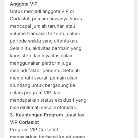
Anggota VIP
Untuk menjadi anggota VIP di
Corlaslot, pemain biasanya harus
mencapai jumlah taruhan atau
volume transaksi tertentu dalam
periode waktu yang ditentukan.
Selain itu, aktivitas bermain yang
konsisten dan loyalitas dalam
menggunakan platform juga
menjadi faktor penentu. Setelah
memenuhi syarat, pemain akan
diundang untuk bergabung ke
dalam program VIP dan
mendapatkan status eksklusif yang
bisa dinikmati secara otomatis.
3. Keuntungan Program Loyalitas
VIP Corlaslot
Program VIP Corlaslot
menawarkan berbagai keuntungan