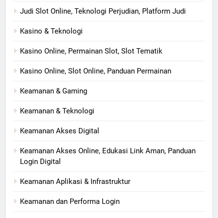
Judi Slot Online, Teknologi Perjudian, Platform Judi
Kasino & Teknologi
Kasino Online, Permainan Slot, Slot Tematik
Kasino Online, Slot Online, Panduan Permainan
Keamanan & Gaming
Keamanan & Teknologi
Keamanan Akses Digital
Keamanan Akses Online, Edukasi Link Aman, Panduan
Login Digital
Keamanan Aplikasi & Infrastruktur
Keamanan dan Performa Login