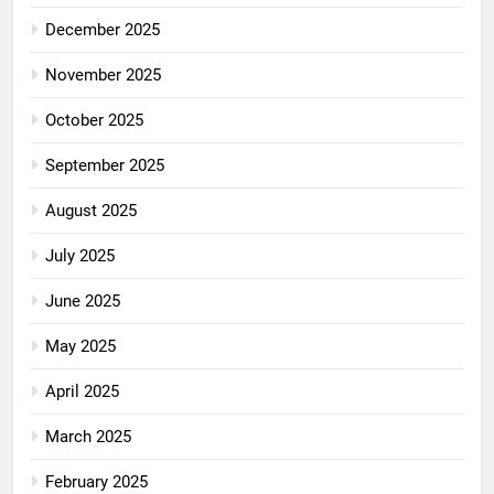
December 2025
November 2025
October 2025
September 2025
August 2025
July 2025
June 2025
May 2025
April 2025
March 2025
February 2025