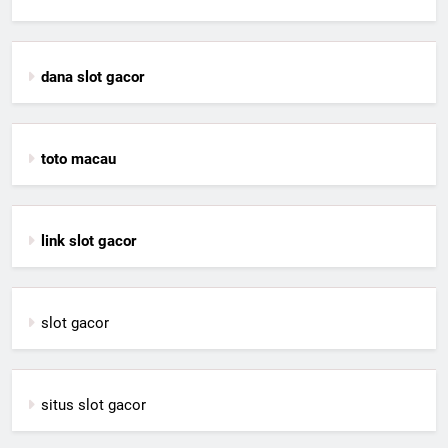
dana slot gacor
toto macau
link slot gacor
slot gacor
situs slot gacor