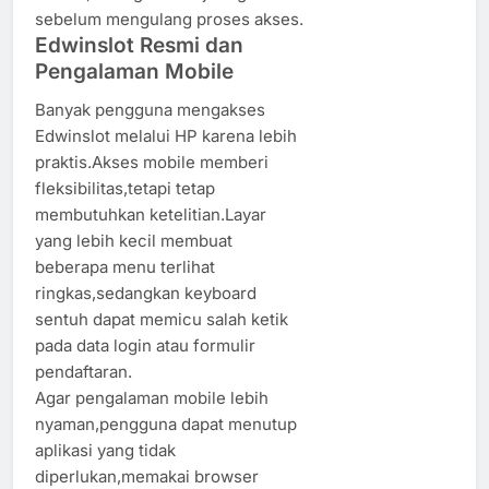
sebelum mengulang proses akses.
Edwinslot Resmi dan
Pengalaman Mobile
Banyak pengguna mengakses
Edwinslot melalui HP karena lebih
praktis.Akses mobile memberi
fleksibilitas,tetapi tetap
membutuhkan ketelitian.Layar
yang lebih kecil membuat
beberapa menu terlihat
ringkas,sedangkan keyboard
sentuh dapat memicu salah ketik
pada data login atau formulir
pendaftaran.
Agar pengalaman mobile lebih
nyaman,pengguna dapat menutup
aplikasi yang tidak
diperlukan,memakai browser