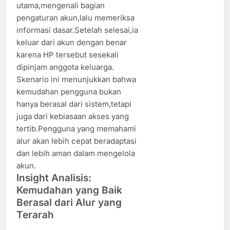
utama,mengenali bagian
pengaturan akun,lalu memeriksa
informasi dasar.Setelah selesai,ia
keluar dari akun dengan benar
karena HP tersebut sesekali
dipinjam anggota keluarga.
Skenario ini menunjukkan bahwa
kemudahan pengguna bukan
hanya berasal dari sistem,tetapi
juga dari kebiasaan akses yang
tertib.Pengguna yang memahami
alur akan lebih cepat beradaptasi
dan lebih aman dalam mengelola
akun.
Insight Analisis:
Kemudahan yang Baik
Berasal dari Alur yang
Terarah