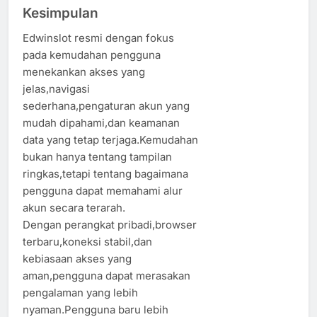
Kesimpulan
Edwinslot resmi dengan fokus
pada kemudahan pengguna
menekankan akses yang
jelas,navigasi
sederhana,pengaturan akun yang
mudah dipahami,dan keamanan
data yang tetap terjaga.Kemudahan
bukan hanya tentang tampilan
ringkas,tetapi tentang bagaimana
pengguna dapat memahami alur
akun secara terarah.
Dengan perangkat pribadi,browser
terbaru,koneksi stabil,dan
kebiasaan akses yang
aman,pengguna dapat merasakan
pengalaman yang lebih
nyaman.Pengguna baru lebih