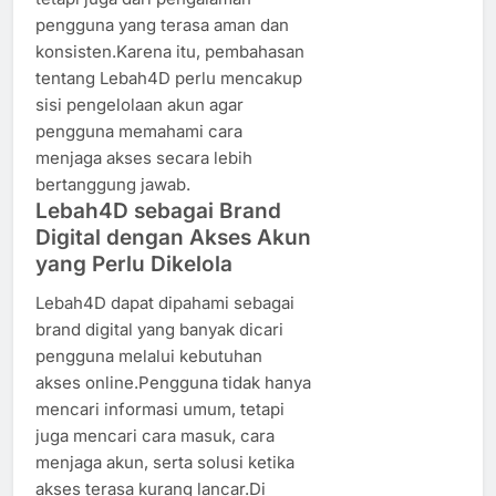
pengguna yang terasa aman dan
konsisten.Karena itu, pembahasan
tentang Lebah4D perlu mencakup
sisi pengelolaan akun agar
pengguna memahami cara
menjaga akses secara lebih
bertanggung jawab.
Lebah4D sebagai Brand
Digital dengan Akses Akun
yang Perlu Dikelola
Lebah4D dapat dipahami sebagai
brand digital yang banyak dicari
pengguna melalui kebutuhan
akses online.Pengguna tidak hanya
mencari informasi umum, tetapi
juga mencari cara masuk, cara
menjaga akun, serta solusi ketika
akses terasa kurang lancar.Di