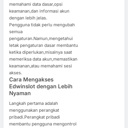
memahami data dasar,opsi
keamanan,dan informasi akun
dengan lebih jelas.
Pengguna tidak perlu mengubah
semua
pengaturan.Namun,mengetahui
letak pengaturan dasar membantu
ketika diperlukan,misalnya saat
memeriksa data akun,memastikan
keamanan,atau memahami sesi
akses.
Cara Mengakses
Edwinslot dengan Lebih
Nyaman
Langkah pertama adalah
menggunakan perangkat
pribadi.Perangkat pribadi
membantu pengguna mengontrol