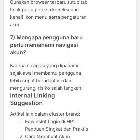
Gunakan browser terbaru,tutup tab
tidak perlu,periksa koneksi,dan
kenali ikon menu serta pengaturan
akun.
7) Mengapa pengguna baru
perlu memahami navigasi
akun?
Karena navigasi yang dipahami
sejak awal membantu pengguna
lebih cepat beradaptasi dan
mengurangi risiko salah langkah.
Internal Linking
Suggestion
Artikel lain dalam cluster brand:
Edwinslot Login di HP:
Panduan Singkat dan Praktis
Cara Membuat Akun