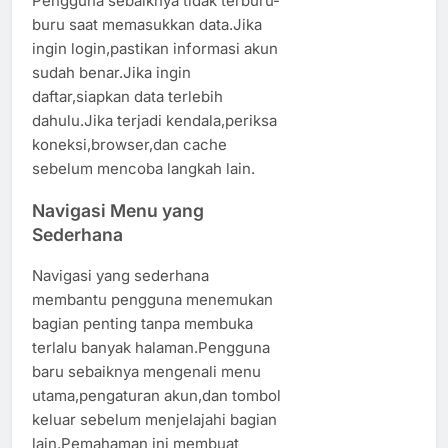
Pengguna sebaiknya tidak terburu-
buru saat memasukkan data.Jika
ingin login,pastikan informasi akun
sudah benar.Jika ingin
daftar,siapkan data terlebih
dahulu.Jika terjadi kendala,periksa
koneksi,browser,dan cache
sebelum mencoba langkah lain.
Navigasi Menu yang
Sederhana
Navigasi yang sederhana
membantu pengguna menemukan
bagian penting tanpa membuka
terlalu banyak halaman.Pengguna
baru sebaiknya mengenali menu
utama,pengaturan akun,dan tombol
keluar sebelum menjelajahi bagian
lain.Pemahaman ini membuat