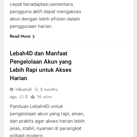
cepat beradaptasi,sementara
pengguna aktif dapat mengakses
akun dengan lebih efisien dalam
penggunaan harian.
Read More
Lebah4D dan Manfaat
Pengelolaan Akun yang
Lebih Rapi untuk Akses
Harian
1dba6a0
2 months
ago
0
16 mins
Panduan Lebah4D untuk
pengelolaan akun yang rapi, aman,
dan praktis agar akses harian lebih
jelas, stabil, nyaman di perangkat
pribadi modern.