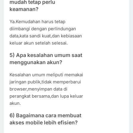
mudah tetap perlu
keamanan?
Ya.Kemudahan harus tetap
diimbangi dengan perlindungan
data,kata sandi kuat,dan kebiasaan
keluar akun setelah selesai.
5) Apa kesalahan umum saat
menggunakan akun?
Kesalahan umum meliputi memakai
jaringan publik,tidak memperbarui
browser,menyimpan data di
perangkat bersama,dan lupa keluar
akun.
6) Bagaimana cara membuat
akses mobile lebih efisien?