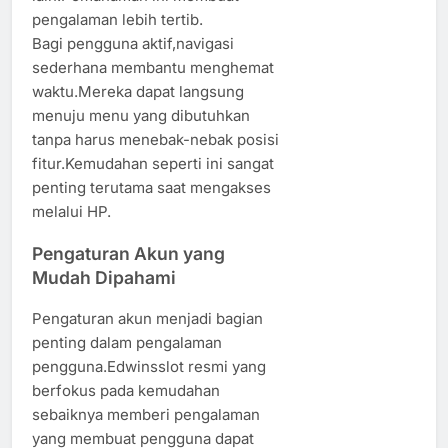
pengalaman lebih tertib.
Bagi pengguna aktif,navigasi
sederhana membantu menghemat
waktu.Mereka dapat langsung
menuju menu yang dibutuhkan
tanpa harus menebak-nebak posisi
fitur.Kemudahan seperti ini sangat
penting terutama saat mengakses
melalui HP.
Pengaturan Akun yang
Mudah Dipahami
Pengaturan akun menjadi bagian
penting dalam pengalaman
pengguna.Edwinsslot resmi yang
berfokus pada kemudahan
sebaiknya memberi pengalaman
yang membuat pengguna dapat