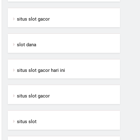
situs slot gacor
slot dana
situs slot gacor hari ini
situs slot gacor
situs slot