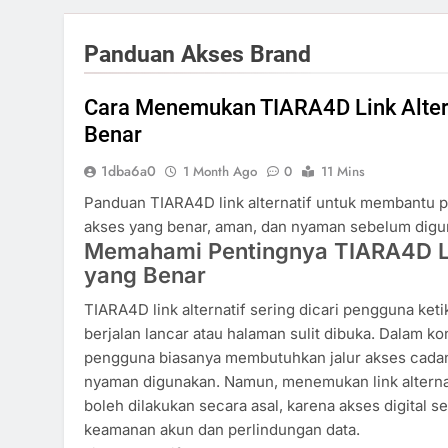
Panduan Akses Brand
Cara Menemukan TIARA4D Link Alter
Benar
1dba6a0
1 Month Ago
0
11 Mins
Panduan TIARA4D link alternatif untuk membant
akses yang benar, aman, dan nyaman sebelum digu
Memahami Pentingnya TIARA4D Li
yang Benar
TIARA4D link alternatif sering dicari pengguna keti
berjalan lancar atau halaman sulit dibuka. Dalam kond
pengguna biasanya membutuhkan jalur akses cada
nyaman digunakan. Namun, menemukan link alternat
boleh dilakukan secara asal, karena akses digital s
keamanan akun dan perlindungan data.