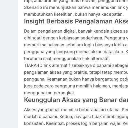
rapi, atau arahan yang tidak relevan, pengguna seb
Skenario ini menunjukkan bahwa menemukan link 
membutuhkan ketelitian, bukan hanya kecepatan.
Insight Berbasis Pengalaman Akse
Dalam pengalaman digital, banyak kendala akses s
dihindari dengan kebiasaan sederhana. Pengguna y
memeriksa halaman sebelum login biasanya lebih 
pengguna yang langsung memasukkan data akun. Ke
terutama saat menggunakan link alternatif.
TIARA4D link alternatif sebaiknya dipahami sebagai
pengalaman akses yang praktis, tetapi tetap membu
pengguna. Keamanan bukan hanya bergantung pada
juga pada cara pengguna memilih halaman, menjaga
menggunakan perangkat.
Keunggulan Akses yang Benar da
Akses yang benar memiliki beberapa ciri utama. Pe
mudah dipahami. Kedua, navigasi tidak membingung
konsisten. Keempat, proses login berjalan wajar. K