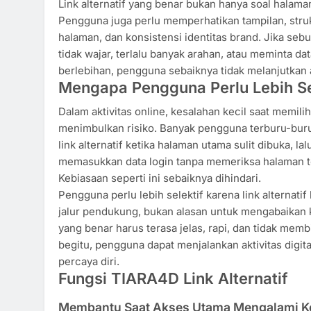
Link alternatif yang benar bukan hanya soal halama
Pengguna juga perlu memperhatikan tampilan, struk
halaman, dan konsistensi identitas brand. Jika sebu
tidak wajar, terlalu banyak arahan, atau meminta dat
berlebihan, pengguna sebaiknya tidak melanjutkan 
Mengapa Pengguna Perlu Lebih Se
Dalam aktivitas online, kesalahan kecil saat memil
menimbulkan risiko. Banyak pengguna terburu-bu
link alternatif ketika halaman utama sulit dibuka, la
memasukkan data login tanpa memeriksa halaman te
Kebiasaan seperti ini sebaiknya dihindari.
Pengguna perlu lebih selektif karena link alternatif
jalur pendukung, bukan alasan untuk mengabaikan
yang benar harus terasa jelas, rapi, dan tidak me
begitu, pengguna dapat menjalankan aktivitas digit
percaya diri.
Fungsi TIARA4D Link Alternatif
Membantu Saat Akses Utama Mengalami K