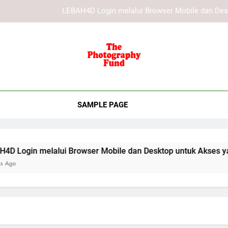
LEBAH4D Login melalui Browser Mobile dan Desk
Panduan Menjaga Ke
Panduan Menjaga Kerahasiaan Infor
 Photography Fund
Panduan EDWINSLOT Login bagi Pe
graphy Fund Menyediakan Dukungan Bagi Fotografer Kreatif. 
LEBAH4D Login melalui Browser Mobile dan Desk
SAMPLE PAGE
Panduan Menjaga Ke
Panduan Menjaga Kerahasiaan Infor
lalui Browser Mobile dan Desktop untuk Akses yang Lebih Fle