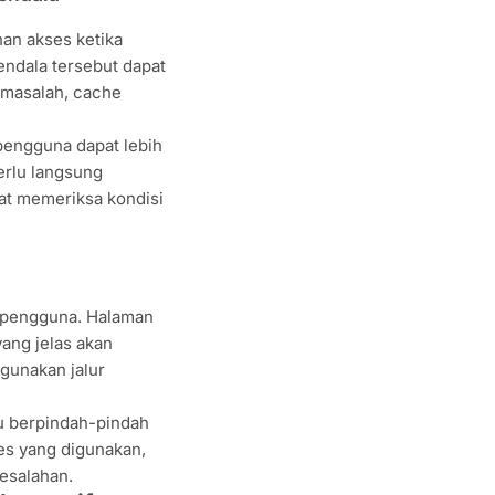
han akses ketika
endala tersebut dapat
ermasalah, cache
pengguna dapat lebih
erlu langsung
at memeriksa kondisi
n pengguna. Halaman
yang jelas akan
gunakan jalur
lu berpindah-pindah
ses yang digunakan,
esalahan.