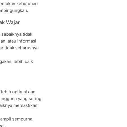
nemukan kebutuhan
embingungkan.
ak Wajar
 sebaiknya tidak
an, atau informasi
ar tidak seharusnya
akan, lebih baik
lebih optimal dan
Pengguna yang sering
aiknya memastikan
tampil sempurna,
at.