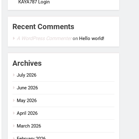
KAYA787 Login
Recent Comments
A WordPress Commenter
on
Hello world!
Archives
July 2026
June 2026
May 2026
April 2026
March 2026
February 2026