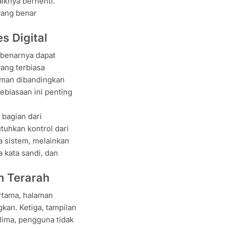
aiknya berhenti.
yang benar
s Digital
ebenarnya dapat
ang terbiasa
aman dibandingkan
biasaan ini penting
 bagian dari
tuhkan kontrol dari
 sistem, melainkan
 kata sandi, dan
n Terarah
rtama, halaman
kan. Ketiga, tampilan
elima, pengguna tidak