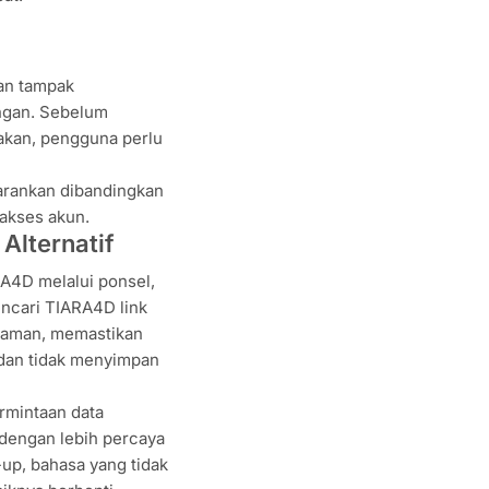
an tampak
ingan. Sebelum
akan, pengguna perlu
sarankan dibandingkan
 akses akun.
Alternatif
4D melalui ponsel,
encari TIARA4D link
alaman, memastikan
 dan tidak menyimpan
ermintaan data
dengan lebih percaya
up, bahasa yang tidak