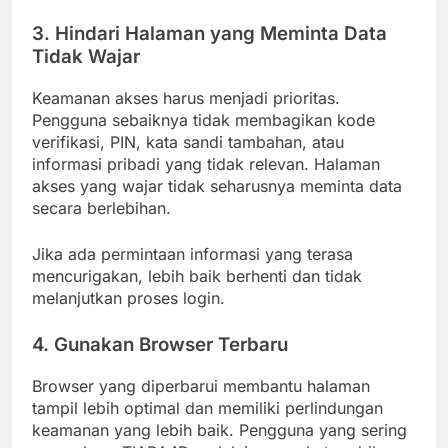
3. Hindari Halaman yang Meminta Data
Tidak Wajar
Keamanan akses harus menjadi prioritas.
Pengguna sebaiknya tidak membagikan kode
verifikasi, PIN, kata sandi tambahan, atau
informasi pribadi yang tidak relevan. Halaman
akses yang wajar tidak seharusnya meminta data
secara berlebihan.
Jika ada permintaan informasi yang terasa
mencurigakan, lebih baik berhenti dan tidak
melanjutkan proses login.
4. Gunakan Browser Terbaru
Browser yang diperbarui membantu halaman
tampil lebih optimal dan memiliki perlindungan
keamanan yang lebih baik. Pengguna yang sering