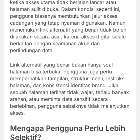
ketika akses utama tidak berjalan lancar atau
halaman sulit dibuka. Dalam kondisi seperti ini,
pengguna biasanya membutuhkan jalur akses
cadangan yang tetap nyaman digunakan. Namun,
menemukan link alternatif yang benar tidak boleh
dilakukan secara asal, karena akses digital selalu
berkaitan dengan keamanan akun dan
perlindungan data.
Link alternatif yang benar bukan hanya soal
halaman bisa terbuka. Pengguna juga perlu
memperhatikan tampilan, struktur menu, instruksi
halaman, dan konsistensi identitas brand. Jika
sebuah halaman terlihat tidak wajar, terlalu banyak
arahan, atau meminta data sensitif secara
berlebihan, pengguna sebaiknya tidak melanjutkan
akses.
Mengapa Pengguna Perlu Lebih
Selektif?