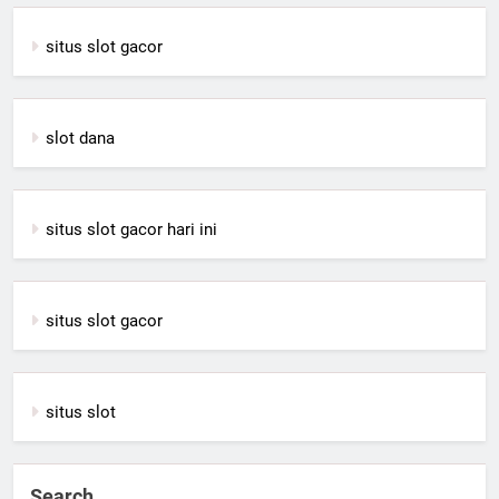
situs slot gacor
slot dana
situs slot gacor hari ini
situs slot gacor
situs slot
Search