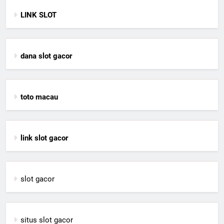
LINK SLOT
dana slot gacor
toto macau
link slot gacor
slot gacor
situs slot gacor