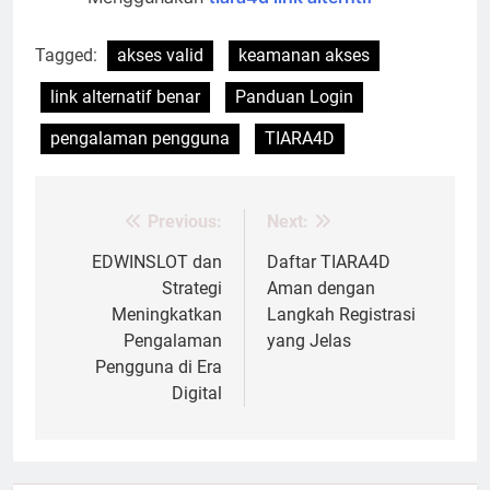
Tagged:
akses valid
keamanan akses
link alternatif benar
Panduan Login
pengalaman pengguna
TIARA4D
Previous:
Next:
Post
navigation
EDWINSLOT dan
Daftar TIARA4D
Strategi
Aman dengan
Meningkatkan
Langkah Registrasi
Pengalaman
yang Jelas
Pengguna di Era
Digital