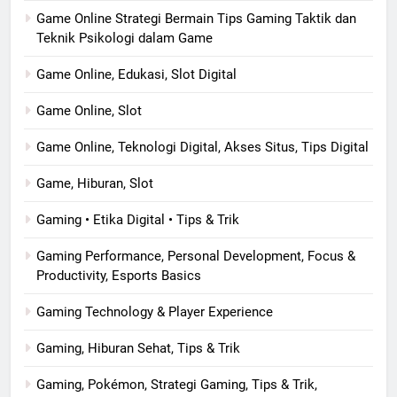
Game Online Strategi Bermain Tips Gaming Taktik dan
Teknik Psikologi dalam Game
Game Online, Edukasi, Slot Digital
Game Online, Slot
Game Online, Teknologi Digital, Akses Situs, Tips Digital
Game, Hiburan, Slot
Gaming • Etika Digital • Tips & Trik
Gaming Performance, Personal Development, Focus &
Productivity, Esports Basics
Gaming Technology & Player Experience
Gaming, Hiburan Sehat, Tips & Trik
Gaming, Pokémon, Strategi Gaming, Tips & Trik,