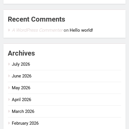
Recent Comments
A WordPress Commenter
on
Hello world!
Archives
July 2026
June 2026
May 2026
April 2026
March 2026
February 2026