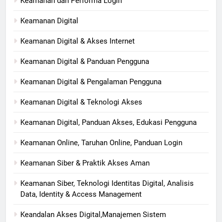
Keamanan dan Performa Login
Keamanan Digital
Keamanan Digital & Akses Internet
Keamanan Digital & Panduan Pengguna
Keamanan Digital & Pengalaman Pengguna
Keamanan Digital & Teknologi Akses
Keamanan Digital, Panduan Akses, Edukasi Pengguna
Keamanan Online, Taruhan Online, Panduan Login
Keamanan Siber & Praktik Akses Aman
Keamanan Siber, Teknologi Identitas Digital, Analisis
Data, Identity & Access Management
Keandalan Akses Digital,Manajemen Sistem