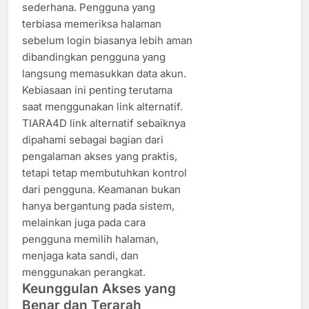
sederhana. Pengguna yang
terbiasa memeriksa halaman
sebelum login biasanya lebih aman
dibandingkan pengguna yang
langsung memasukkan data akun.
Kebiasaan ini penting terutama
saat menggunakan link alternatif.
TIARA4D link alternatif sebaiknya
dipahami sebagai bagian dari
pengalaman akses yang praktis,
tetapi tetap membutuhkan kontrol
dari pengguna. Keamanan bukan
hanya bergantung pada sistem,
melainkan juga pada cara
pengguna memilih halaman,
menjaga kata sandi, dan
menggunakan perangkat.
Keunggulan Akses yang
Benar dan Terarah