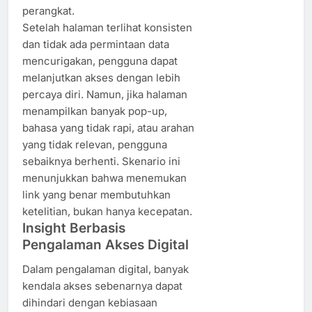
perangkat.
Setelah halaman terlihat konsisten
dan tidak ada permintaan data
mencurigakan, pengguna dapat
melanjutkan akses dengan lebih
percaya diri. Namun, jika halaman
menampilkan banyak pop-up,
bahasa yang tidak rapi, atau arahan
yang tidak relevan, pengguna
sebaiknya berhenti. Skenario ini
menunjukkan bahwa menemukan
link yang benar membutuhkan
ketelitian, bukan hanya kecepatan.
Insight Berbasis
Pengalaman Akses Digital
Dalam pengalaman digital, banyak
kendala akses sebenarnya dapat
dihindari dengan kebiasaan