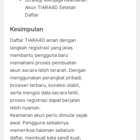
Akun TIARA4D Setelah
Daftar
Kesimpulan
Daftar TIARA4D aman dengan
langkah registrasi yang jelas
membantu pengguna baru
memahami proses pembuatan
akun secara lebih terarah. Dengan
menggunakan perangkat pribadi,
browser terbaru, koneksi stabil,
serta mengisi data secara teliti,
proses registrasi dapat berjalan
lebih nyaman.
Keamanan akun perlu dimulai sejak
awal. Pengguna sebaiknya
memeriksa halaman sebelum
daftar, membuat kata sandi kuat,