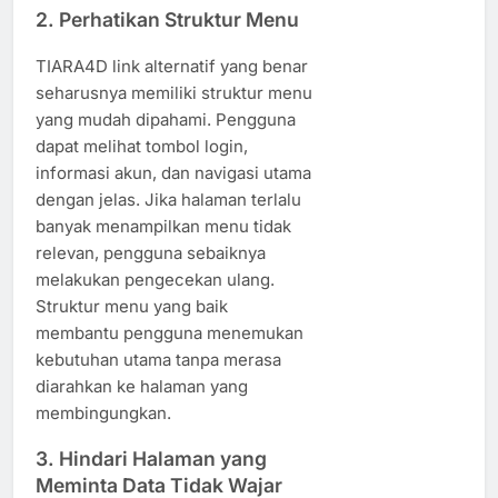
2. Perhatikan Struktur Menu
TIARA4D link alternatif yang benar
seharusnya memiliki struktur menu
yang mudah dipahami. Pengguna
dapat melihat tombol login,
informasi akun, dan navigasi utama
dengan jelas. Jika halaman terlalu
banyak menampilkan menu tidak
relevan, pengguna sebaiknya
melakukan pengecekan ulang.
Struktur menu yang baik
membantu pengguna menemukan
kebutuhan utama tanpa merasa
diarahkan ke halaman yang
membingungkan.
3. Hindari Halaman yang
Meminta Data Tidak Wajar