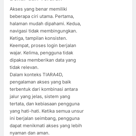
Akses yang benar memiliki
beberapa ciri utama. Pertama,
halaman mudah dipahami. Kedua,
navigasi tidak membingungkan.
Ketiga, tampilan konsisten.
Keempat, proses login berjalan
wajar. Kelima, pengguna tidak
dipaksa memberikan data yang
tidak relevan.
Dalam konteks TIARA4D,
pengalaman akses yang baik
terbentuk dari kombinasi antara
jalur yang jelas, sistem yang
tertata, dan kebiasaan pengguna
yang hati-hati. Ketika semua unsur
ini berjalan seimbang, pengguna
dapat menikmati akses yang lebih
nyaman dan aman.