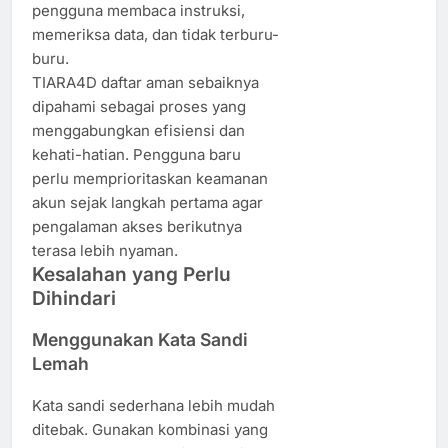
pengguna membaca instruksi,
memeriksa data, dan tidak terburu-
buru.
TIARA4D daftar aman sebaiknya
dipahami sebagai proses yang
menggabungkan efisiensi dan
kehati-hatian. Pengguna baru
perlu memprioritaskan keamanan
akun sejak langkah pertama agar
pengalaman akses berikutnya
terasa lebih nyaman.
Kesalahan yang Perlu
Dihindari
Menggunakan Kata Sandi
Lemah
Kata sandi sederhana lebih mudah
ditebak. Gunakan kombinasi yang