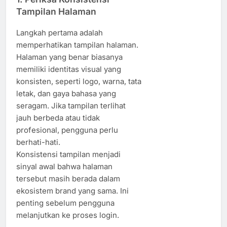
Tampilan Halaman
Langkah pertama adalah
memperhatikan tampilan halaman.
Halaman yang benar biasanya
memiliki identitas visual yang
konsisten, seperti logo, warna, tata
letak, dan gaya bahasa yang
seragam. Jika tampilan terlihat
jauh berbeda atau tidak
profesional, pengguna perlu
berhati-hati.
Konsistensi tampilan menjadi
sinyal awal bahwa halaman
tersebut masih berada dalam
ekosistem brand yang sama. Ini
penting sebelum pengguna
melanjutkan ke proses login.