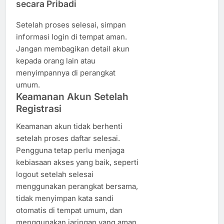
secara Pribadi
Setelah proses selesai, simpan
informasi login di tempat aman.
Jangan membagikan detail akun
kepada orang lain atau
menyimpannya di perangkat
umum.
Keamanan Akun Setelah
Registrasi
Keamanan akun tidak berhenti
setelah proses daftar selesai.
Pengguna tetap perlu menjaga
kebiasaan akses yang baik, seperti
logout setelah selesai
menggunakan perangkat bersama,
tidak menyimpan kata sandi
otomatis di tempat umum, dan
menggunakan jaringan yang aman.