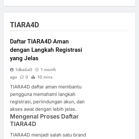
TIARA4D
Daftar TIARA4D Aman
dengan Langkah Registrasi
yang Jelas
1dba6a0
1 month
ago
0
10 mins
TIARA4D daftar aman membantu
pengguna memahami langkah
registrasi, perlindungan akun, dan
akses awal dengan lebih jelas.
Mengenal Proses Daftar
TIARA4D
TIARA4D menjadi salah satu brand