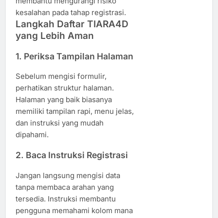
membantu mengurangi risiko
kesalahan pada tahap registrasi.
Langkah Daftar TIARA4D
yang Lebih Aman
1. Periksa Tampilan Halaman
Sebelum mengisi formulir,
perhatikan struktur halaman.
Halaman yang baik biasanya
memiliki tampilan rapi, menu jelas,
dan instruksi yang mudah
dipahami.
2. Baca Instruksi Registrasi
Jangan langsung mengisi data
tanpa membaca arahan yang
tersedia. Instruksi membantu
pengguna memahami kolom mana