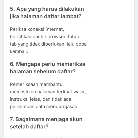
5. Apa yang harus dilakukan
jika halaman daftar lambat?
Periksa koneksi internet,
bersihkan cache browser, tutup
tab yang tidak diperlukan, lalu coba
kembali.
6. Mengapa perlu memeriksa
halaman sebelum daftar?
Pemeriksaan membantu
memastikan halaman terlihat wajar,
instruksi jelas, dan tidak ada
permintaan data mencurigakan.
7. Bagaimana menjaga akun
setelah daftar?