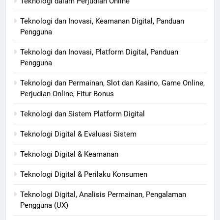
Teknologi dalam Perjudian Online
Teknologi dan Inovasi, Keamanan Digital, Panduan
Pengguna
Teknologi dan Inovasi, Platform Digital, Panduan
Pengguna
Teknologi dan Permainan, Slot dan Kasino, Game Online,
Perjudian Online, Fitur Bonus
Teknologi dan Sistem Platform Digital
Teknologi Digital & Evaluasi Sistem
Teknologi Digital & Keamanan
Teknologi Digital & Perilaku Konsumen
Teknologi Digital, Analisis Permainan, Pengalaman
Pengguna (UX)