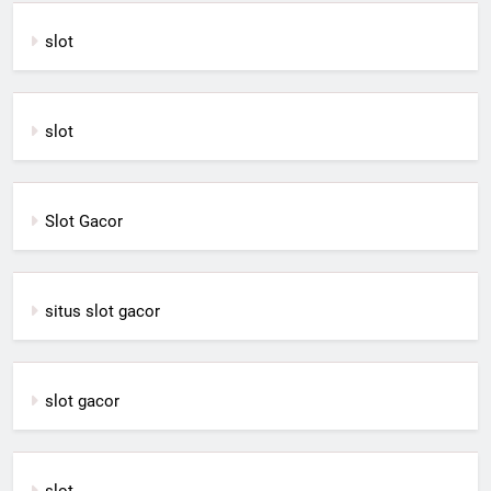
slot
slot
Slot Gacor
situs slot gacor
slot gacor
slot