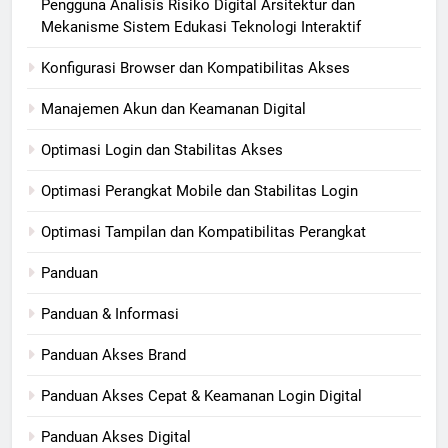
Pengguna Analisis Risiko Digital Arsitektur dan
Mekanisme Sistem Edukasi Teknologi Interaktif
Konfigurasi Browser dan Kompatibilitas Akses
Manajemen Akun dan Keamanan Digital
Optimasi Login dan Stabilitas Akses
Optimasi Perangkat Mobile dan Stabilitas Login
Optimasi Tampilan dan Kompatibilitas Perangkat
Panduan
Panduan & Informasi
Panduan Akses Brand
Panduan Akses Cepat & Keamanan Login Digital
Panduan Akses Digital