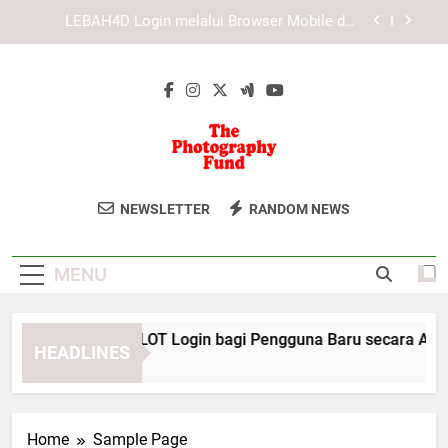
Skip
Panduan Menjaga Keamanan Password saat
to
Login KAYA787
content
Panduan Menjaga Kerahasiaan Informasi saat
Menggunakan KAYA787 Login
Panduan EDWINSLOT Login bagi Pengguna Baru
secara Aman dan Terarah
LEBAH4D Login melalui Browser Mobile dan
Desktop untuk Akses yang Lebih Fleksibel
The
The Photography Fund Menyediakan
Panduan Menjaga Keamanan Password saat
NEWSLETTER
RANDOM NEWS
Login KAYA787
Photography
Dukungan Bagi Fotografer Kreatif.
Panduan Menjaga Kerahasiaan Informasi saat
Sumber Daya Dan Peluang Pendanaan
Menggunakan KAYA787 Login
Fund
MENU
Bagi Seniman Visual.
nduan EDWINSLOT Login bagi Pengguna Baru secara Aman d
HEADLINES
Weeks Ago
Home
Sample Page