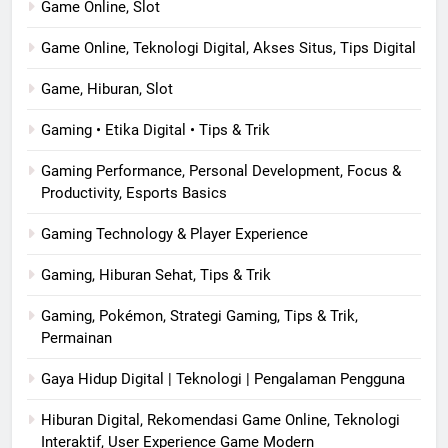
Game Online, Slot
Game Online, Teknologi Digital, Akses Situs, Tips Digital
Game, Hiburan, Slot
Gaming • Etika Digital • Tips & Trik
Gaming Performance, Personal Development, Focus &
Productivity, Esports Basics
Gaming Technology & Player Experience
Gaming, Hiburan Sehat, Tips & Trik
Gaming, Pokémon, Strategi Gaming, Tips & Trik,
Permainan
Gaya Hidup Digital | Teknologi | Pengalaman Pengguna
Hiburan Digital, Rekomendasi Game Online, Teknologi
Interaktif, User Experience Game Modern