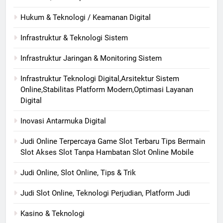
Hukum & Teknologi / Keamanan Digital
Infrastruktur & Teknologi Sistem
Infrastruktur Jaringan & Monitoring Sistem
Infrastruktur Teknologi Digital,Arsitektur Sistem
Online,Stabilitas Platform Modern,Optimasi Layanan
Digital
Inovasi Antarmuka Digital
Judi Online Terpercaya Game Slot Terbaru Tips Bermain
Slot Akses Slot Tanpa Hambatan Slot Online Mobile
Judi Online, Slot Online, Tips & Trik
Judi Slot Online, Teknologi Perjudian, Platform Judi
Kasino & Teknologi