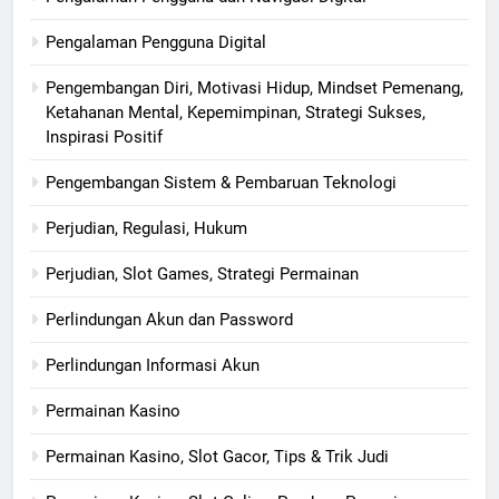
Pengalaman Pengguna Digital
Pengembangan Diri, Motivasi Hidup, Mindset Pemenang,
Ketahanan Mental, Kepemimpinan, Strategi Sukses,
Inspirasi Positif
Pengembangan Sistem & Pembaruan Teknologi
Perjudian, Regulasi, Hukum
Perjudian, Slot Games, Strategi Permainan
Perlindungan Akun dan Password
Perlindungan Informasi Akun
Permainan Kasino
Permainan Kasino, Slot Gacor, Tips & Trik Judi