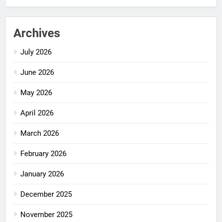
Archives
July 2026
June 2026
May 2026
April 2026
March 2026
February 2026
January 2026
December 2025
November 2025