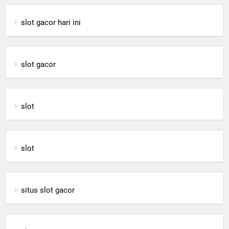
slot gacor hari ini
slot gacor
slot
slot
situs slot gacor