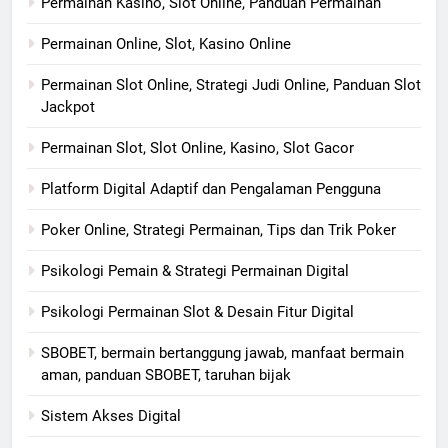
Permainan Kasino, Slot Online, Panduan Permainan
Permainan Online, Slot, Kasino Online
Permainan Slot Online, Strategi Judi Online, Panduan Slot
Jackpot
Permainan Slot, Slot Online, Kasino, Slot Gacor
Platform Digital Adaptif dan Pengalaman Pengguna
Poker Online, Strategi Permainan, Tips dan Trik Poker
Psikologi Pemain & Strategi Permainan Digital
Psikologi Permainan Slot & Desain Fitur Digital
SBOBET, bermain bertanggung jawab, manfaat bermain
aman, panduan SBOBET, taruhan bijak
Sistem Akses Digital