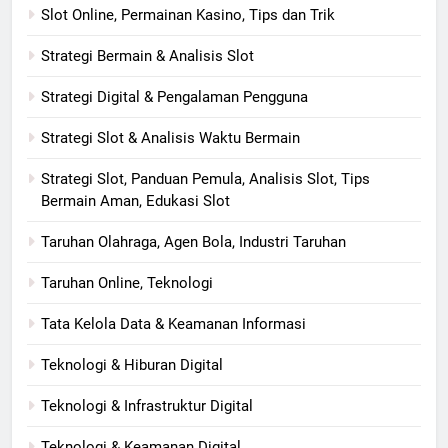
Slot Online, Permainan Kasino, Tips dan Trik
Strategi Bermain & Analisis Slot
Strategi Digital & Pengalaman Pengguna
Strategi Slot & Analisis Waktu Bermain
Strategi Slot, Panduan Pemula, Analisis Slot, Tips
Bermain Aman, Edukasi Slot
Taruhan Olahraga, Agen Bola, Industri Taruhan
Taruhan Online, Teknologi
Tata Kelola Data & Keamanan Informasi
Teknologi & Hiburan Digital
Teknologi & Infrastruktur Digital
Teknologi & Keamanan Digital