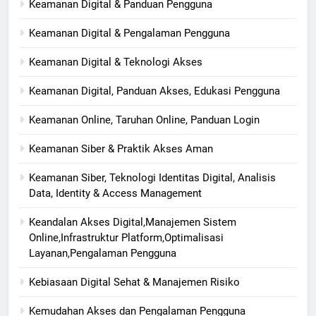
Keamanan Digital & Panduan Pengguna
Keamanan Digital & Pengalaman Pengguna
Keamanan Digital & Teknologi Akses
Keamanan Digital, Panduan Akses, Edukasi Pengguna
Keamanan Online, Taruhan Online, Panduan Login
Keamanan Siber & Praktik Akses Aman
Keamanan Siber, Teknologi Identitas Digital, Analisis
Data, Identity & Access Management
Keandalan Akses Digital,Manajemen Sistem
Online,Infrastruktur Platform,Optimalisasi
Layanan,Pengalaman Pengguna
Kebiasaan Digital Sehat & Manajemen Risiko
Kemudahan Akses dan Pengalaman Pengguna