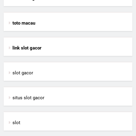
toto macau
link slot gacor
slot gacor
situs slot gacor
slot