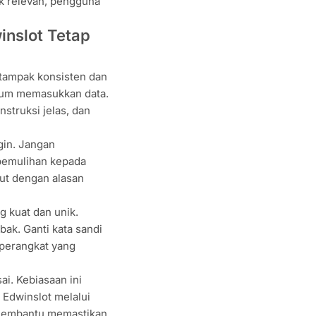
ak relevan, pengguna
inslot Tetap
tampak konsisten dan
elum memasukkan data.
nstruksi jelas, dan
gin. Jangan
 pemulihan kepada
but dengan alasan
 kuat dan unik.
ak. Ganti kata sandi
 perangkat yang
ai. Kebiasaan ini
 Edwinslot melalui
 membantu memastikan