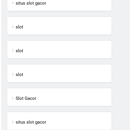
situs slot gacor
slot
slot
slot
Slot Gacor
situs slot gacor