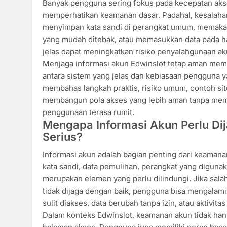
Banyak pengguna sering fokus pada kecepatan akse
memperhatikan keamanan dasar. Padahal, kesalahan
menyimpan kata sandi di perangkat umum, memakai
yang mudah ditebak, atau memasukkan data pada h
jelas dapat meningkatkan risiko penyalahgunaan ak
Menjaga informasi akun Edwinslot tetap aman me
antara sistem yang jelas dan kebiasaan pengguna yang
membahas langkah praktis, risiko umum, contoh situ
membangun pola akses yang lebih aman tanpa me
penggunaan terasa rumit.
Mengapa Informasi Akun Perlu Di
Serius?
Informasi akun adalah bagian penting dari keamana
kata sandi, data pemulihan, perangkat yang digunak
merupakan elemen yang perlu dilindungi. Jika salah
tidak dijaga dengan baik, pengguna bisa mengalami
sulit diakses, data berubah tanpa izin, atau aktivitas
Dalam konteks Edwinslot, keamanan akun tidak ha