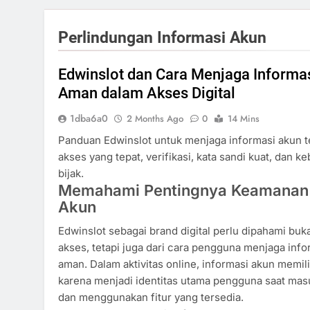
Perlindungan Informasi Akun
Edwinslot dan Cara Menjaga Informa
Aman dalam Akses Digital
1dba6a0
2 Months Ago
0
14 Mins
Panduan Edwinslot untuk menjaga informasi akun t
akses yang tepat, verifikasi, kata sandi kuat, dan ke
bijak.
Memahami Pentingnya Keamanan 
Akun
Edwinslot sebagai brand digital perlu dipahami buka
akses, tetapi juga dari cara pengguna menjaga info
aman. Dalam aktivitas online, informasi akun memilik
karena menjadi identitas utama pengguna saat mas
dan menggunakan fitur yang tersedia.