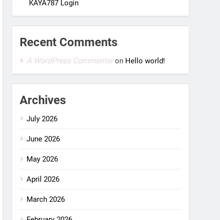
KAYA787 Login
Recent Comments
A WordPress Commenter
on
Hello world!
Archives
July 2026
June 2026
May 2026
April 2026
March 2026
February 2026