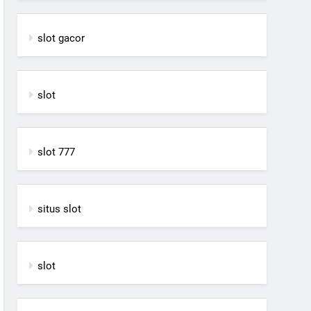
slot gacor
slot
slot 777
situs slot
slot