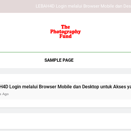
LEBAH4D Login melalui Browser Mobile dan Desk
Panduan Menjaga Ke
Panduan Menjaga Kerahasiaan Infor
 Photography Fund
Panduan EDWINSLOT Login bagi Pe
graphy Fund Menyediakan Dukungan Bagi Fotografer Kreatif. 
LEBAH4D Login melalui Browser Mobile dan Desk
SAMPLE PAGE
Panduan Menjaga Ke
Panduan Menjaga Kerahasiaan Infor
lalui Browser Mobile dan Desktop untuk Akses yang Lebih Fle