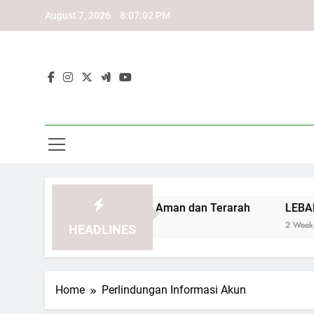
Skip
August 7, 2026
8:07:03 PM
to
content
The
The Photo
guna Baru secara Aman dan Terarah
LEBAH4D Login me
2 Weeks Ago
HEADLINES
Home
Perlindungan Informasi Akun