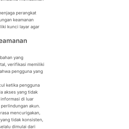
menjaga perangkat
ukungan keamanan
iki kunci layar agar
 Keamanan
mbahan yang
, verifikasi memiliki
 bahwa pengguna yang
cul ketika pengguna
a akses yang tidak
informasi di luar
 perlindungan akun.
terasa mencurigakan,
yang tidak konsisten,
elalu dimulai dari