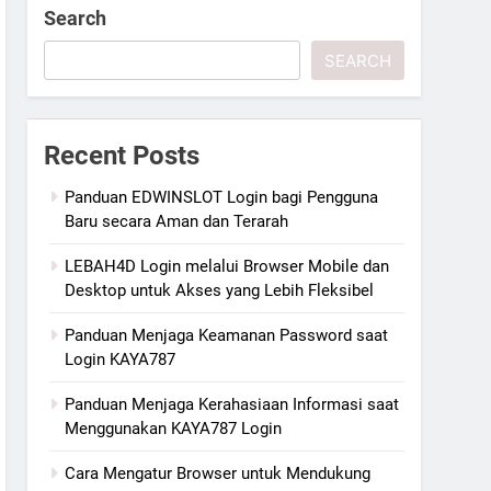
Search
SEARCH
Recent Posts
Panduan EDWINSLOT Login bagi Pengguna
Baru secara Aman dan Terarah
LEBAH4D Login melalui Browser Mobile dan
Desktop untuk Akses yang Lebih Fleksibel
Panduan Menjaga Keamanan Password saat
Login KAYA787
Panduan Menjaga Kerahasiaan Informasi saat
Menggunakan KAYA787 Login
Cara Mengatur Browser untuk Mendukung