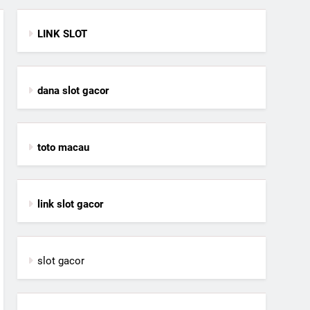
LINK SLOT
dana slot gacor
toto macau
link slot gacor
slot gacor