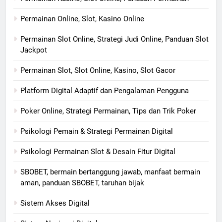
Permainan Online, Slot, Kasino Online
Permainan Slot Online, Strategi Judi Online, Panduan Slot
Jackpot
Permainan Slot, Slot Online, Kasino, Slot Gacor
Platform Digital Adaptif dan Pengalaman Pengguna
Poker Online, Strategi Permainan, Tips dan Trik Poker
Psikologi Pemain & Strategi Permainan Digital
Psikologi Permainan Slot & Desain Fitur Digital
SBOBET, bermain bertanggung jawab, manfaat bermain
aman, panduan SBOBET, taruhan bijak
Sistem Akses Digital