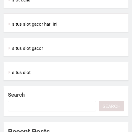
situs slot gacor hari ini
situs slot gacor
situs slot
Search
SEARCH
Recent Posts