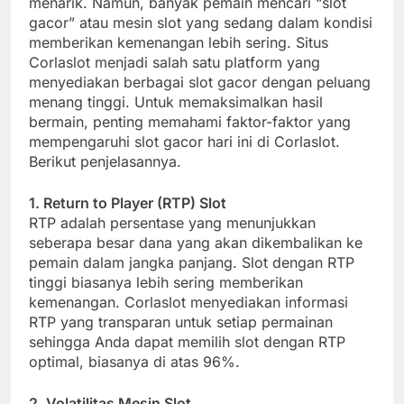
menarik. Namun, banyak pemain mencari “slot
gacor” atau mesin slot yang sedang dalam kondisi
memberikan kemenangan lebih sering. Situs
Corlaslot menjadi salah satu platform yang
menyediakan berbagai slot gacor dengan peluang
menang tinggi. Untuk memaksimalkan hasil
bermain, penting memahami faktor-faktor yang
mempengaruhi slot gacor hari ini di Corlaslot.
Berikut penjelasannya.
1. Return to Player (RTP) Slot
RTP adalah persentase yang menunjukkan
seberapa besar dana yang akan dikembalikan ke
pemain dalam jangka panjang. Slot dengan RTP
tinggi biasanya lebih sering memberikan
kemenangan. Corlaslot menyediakan informasi
RTP yang transparan untuk setiap permainan
sehingga Anda dapat memilih slot dengan RTP
optimal, biasanya di atas 96%.
2. Volatilitas Mesin Slot