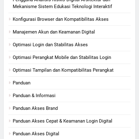
Mekanisme Sistem Edukasi Teknologi Interaktif
Konfigurasi Browser dan Kompatibilitas Akses
Manajemen Akun dan Keamanan Digital
Optimasi Login dan Stabilitas Akses
Optimasi Perangkat Mobile dan Stabilitas Login
Optimasi Tampilan dan Kompatibilitas Perangkat
Panduan
Panduan & Informasi
Panduan Akses Brand
Panduan Akses Cepat & Keamanan Login Digital
Panduan Akses Digital