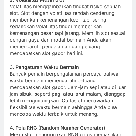
Volatilitas menggambarkan tingkat risiko sebuah
slot. Slot dengan volatilitas rendah cenderung
memberikan kemenangan kecil tapi sering,
sedangkan volatilitas tinggi memberikan
kemenangan besar tapi jarang. Memilih slot sesuai
dengan gaya dan modal bermain Anda akan
memengaruhi pengalaman dan peluang
mendapatkan slot gacor hari ini.
3. Pengaturan Waktu Bermain
Banyak pemain berpengalaman percaya bahwa
waktu bermain memengaruhi peluang
mendapatkan slot gacor. Jam-jam sepi atau di luar
jam sibuk, seperti pagi atau larut malam, dianggap
lebih menguntungkan. Corlaslot menawarkan
fleksibilitas waktu bermain sehingga Anda bisa
mencoba waktu terbaik untuk menang.
4. Pola RNG (Random Number Generator)
Mesin slot menggunakan RNG untuk memastikan