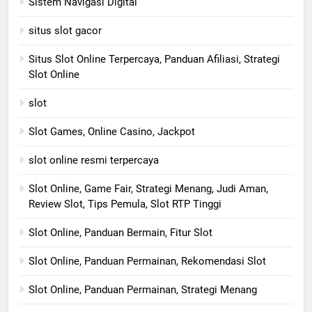
Sistem Navigasi Digital
situs slot gacor
Situs Slot Online Terpercaya, Panduan Afiliasi, Strategi
Slot Online
slot
Slot Games, Online Casino, Jackpot
slot online resmi terpercaya
Slot Online, Game Fair, Strategi Menang, Judi Aman,
Review Slot, Tips Pemula, Slot RTP Tinggi
Slot Online, Panduan Bermain, Fitur Slot
Slot Online, Panduan Permainan, Rekomendasi Slot
Slot Online, Panduan Permainan, Strategi Menang