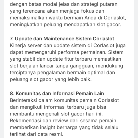
dengan batas modal jelas dan strategi putaran
yang terencana akan menjaga fokus dan
memaksimalkan waktu bermain Anda di Corlaslot,
meningkatkan peluang mendapatkan slot gacor.
7. Update dan Maintenance Sistem Corlaslot
Kinerja server dan update sistem di Corlaslot juga
dapat memengaruhi performa permainan. Sistem
yang stabil dan update fitur terbaru memastikan
slot berjalan lancar tanpa gangguan, mendukung
terciptanya pengalaman bermain optimal dan
peluang slot gacor yang lebih baik.
8. Komunitas dan Informasi Pemain Lain
Berinteraksi dalam komunitas pemain Corlaslot
dan mengikuti informasi terbaru juga bisa
membantu mengenali slot gacor hari ini.
Rekomendasi dan review dari sesama pemain
memberikan insight berharga yang tidak selalu
terlihat dari data resmi.