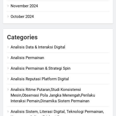
November 2024
October 2024
Categories
Analisis Data & Interaksi Digital
Analisis Permainan
Analisis Permainan & Strategi Spin
Analisis Reputasi Platform Digital
Analisis Ritme Putaran,Studi Konsistensi
Mesin,Observasi Pola Jangka Menengah,Perilaku
Interaksi Pemain,Dinamika Sistem Permainan
Analisis Sistem, Literasi Digital, Teknologi Permainan,