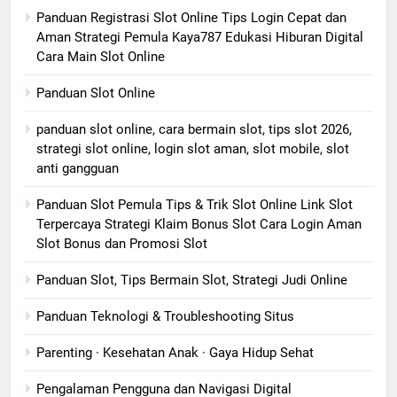
Panduan Registrasi Slot Online Tips Login Cepat dan
Aman Strategi Pemula Kaya787 Edukasi Hiburan Digital
Cara Main Slot Online
Panduan Slot Online
panduan slot online, cara bermain slot, tips slot 2026,
strategi slot online, login slot aman, slot mobile, slot
anti gangguan
Panduan Slot Pemula Tips & Trik Slot Online Link Slot
Terpercaya Strategi Klaim Bonus Slot Cara Login Aman
Slot Bonus dan Promosi Slot
Panduan Slot, Tips Bermain Slot, Strategi Judi Online
Panduan Teknologi & Troubleshooting Situs
Parenting · Kesehatan Anak · Gaya Hidup Sehat
Pengalaman Pengguna dan Navigasi Digital