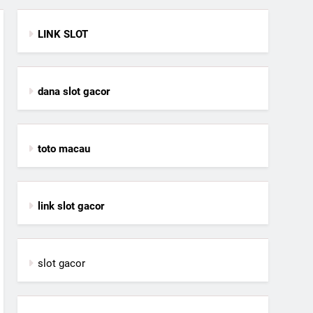
LINK SLOT
dana slot gacor
toto macau
link slot gacor
slot gacor