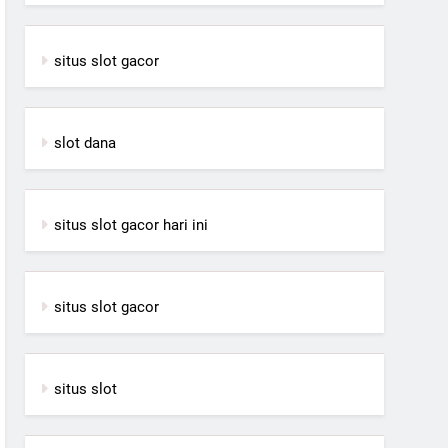
situs slot gacor
slot dana
situs slot gacor hari ini
situs slot gacor
situs slot