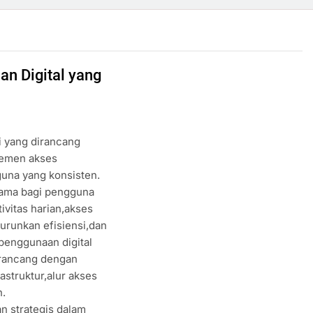
an Digital yang
 yang dirancang
ajemen akses
guna yang konsisten.
utama bagi pengguna
ivitas harian,akses
urunkan efisiensi,dan
 penggunaan digital
dirancang dengan
struktur,alur akses
n.
n strategis dalam