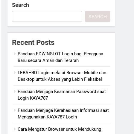
Search
SEARCH
Recent Posts
Panduan EDWINSLOT Login bagi Pengguna
Baru secara Aman dan Terarah
LEBAH4D Login melalui Browser Mobile dan
Desktop untuk Akses yang Lebih Fleksibel
Panduan Menjaga Keamanan Password saat
Login KAYA787
Panduan Menjaga Kerahasiaan Informasi saat
Menggunakan KAYA787 Login
Cara Mengatur Browser untuk Mendukung