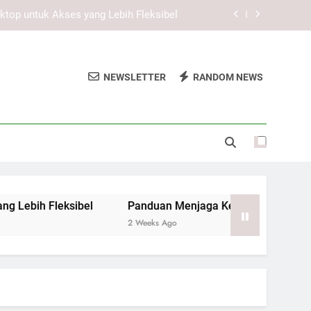
top untuk Akses yang Lebih Fleksibel
amanan Password saat Login KAYA787
masi saat Menggunakan KAYA787 Login
NEWSLETTER
RANDOM NEWS
ngguna Baru secara Aman dan Terarah
Sumber Daya Dan Peluang Pendanaan Bagi Seniman Visual.
top untuk Akses yang Lebih Fleksibel
amanan Password saat Login KAYA787
masi saat Menggunakan KAYA787 Login
Fleksibel
Panduan Menjaga Keamanan Password saat 
2 Weeks Ago