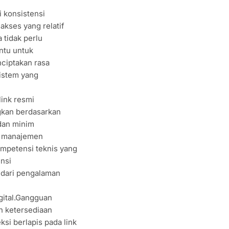
 konsistensi
akses yang relatif
 tidak perlu
ntu untuk
nciptakan rasa
istem yang
link resmi
gkan berdasarkan
dan minim
i manajemen
ompetensi teknis yang
ensi
dari pengalaman
igital.Gangguan
n ketersediaan
si berlapis pada link