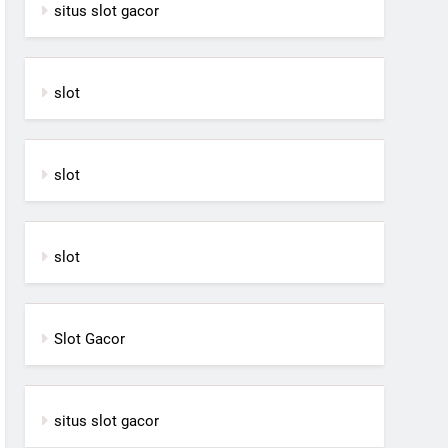
situs slot gacor
slot
slot
slot
Slot Gacor
situs slot gacor