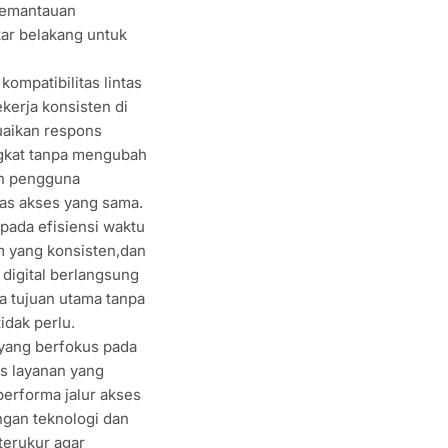
,pemantauan
atar belakang untuk
kompatibilitas lintas
kerja konsisten di
aikan respons
ngkat tanpa mengubah
an pengguna
tas akses yang sama.
pada efisiensi waktu
m yang konsisten,dan
digital berlangsung
a tujuan utama tanpa
idak perlu.
i yang berfokus pada
s layanan yang
performa jalur akses
gan teknologi dan
erukur agar