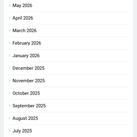
May 2026
April 2026
March 2026
February 2026
January 2026
December 2025
November 2025
October 2025
September 2025
August 2025
July 2025