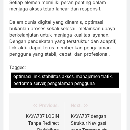
Setiap elemen memiliki peran penting dalam
menjaga akses tetap lancar dan responsif.
Dalam dunia digital yang dinamis, optimasi
bukanlah proses sekali selesai, melainkan upaya
berkelanjutan untuk menjaga kualitas layanan.
Dengan pendekatan yang terstruktur dan adaptif,
link aktif dapat terus memberikan pengalaman
pengguna yang stabil, cepat, dan profesional.
Tagged:
optimasi link, stabilitas akses, manajemen trafik,
performa server, pengalaman pengguna
Previous:
Next:
Post
navigation
KAYA787 LOGIN
KAYA787 dengan
Tanpa Redirect
Struktur Navigasi