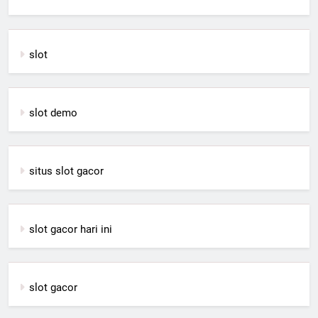
slot
slot demo
situs slot gacor
slot gacor hari ini
slot gacor