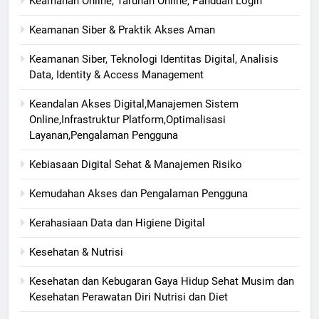
Keamanan Online, Taruhan Online, Panduan Login
Keamanan Siber & Praktik Akses Aman
Keamanan Siber, Teknologi Identitas Digital, Analisis
Data, Identity & Access Management
Keandalan Akses Digital,Manajemen Sistem
Online,Infrastruktur Platform,Optimalisasi
Layanan,Pengalaman Pengguna
Kebiasaan Digital Sehat & Manajemen Risiko
Kemudahan Akses dan Pengalaman Pengguna
Kerahasiaan Data dan Higiene Digital
Kesehatan & Nutrisi
Kesehatan dan Kebugaran Gaya Hidup Sehat Musim dan
Kesehatan Perawatan Diri Nutrisi dan Diet