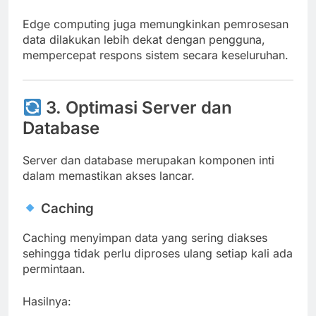
Edge computing juga memungkinkan pemrosesan
data dilakukan lebih dekat dengan pengguna,
mempercepat respons sistem secara keseluruhan.
3. Optimasi Server dan
Database
Server dan database merupakan komponen inti
dalam memastikan akses lancar.
Caching
Caching menyimpan data yang sering diakses
sehingga tidak perlu diproses ulang setiap kali ada
permintaan.
Hasilnya: