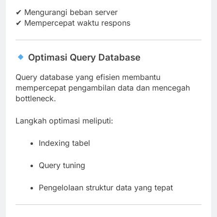
✔ Mengurangi beban server
✔ Mempercepat waktu respons
Optimasi Query Database
Query database yang efisien membantu
mempercepat pengambilan data dan mencegah
bottleneck.
Langkah optimasi meliputi:
Indexing tabel
Query tuning
Pengelolaan struktur data yang tepat