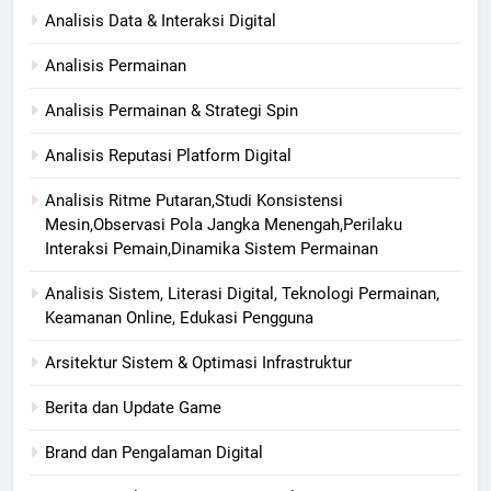
Analisis Data & Interaksi Digital
Analisis Permainan
Analisis Permainan & Strategi Spin
Analisis Reputasi Platform Digital
Analisis Ritme Putaran,Studi Konsistensi
Mesin,Observasi Pola Jangka Menengah,Perilaku
Interaksi Pemain,Dinamika Sistem Permainan
Analisis Sistem, Literasi Digital, Teknologi Permainan,
Keamanan Online, Edukasi Pengguna
Arsitektur Sistem & Optimasi Infrastruktur
Berita dan Update Game
Brand dan Pengalaman Digital