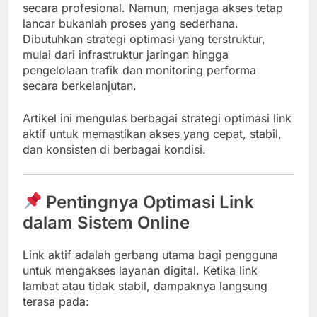
secara profesional. Namun, menjaga akses tetap
lancar bukanlah proses yang sederhana.
Dibutuhkan strategi optimasi yang terstruktur,
mulai dari infrastruktur jaringan hingga
pengelolaan trafik dan monitoring performa
secara berkelanjutan.
Artikel ini mengulas berbagai strategi optimasi link
aktif untuk memastikan akses yang cepat, stabil,
dan konsisten di berbagai kondisi.
Pentingnya Optimasi Link
dalam Sistem Online
Link aktif adalah gerbang utama bagi pengguna
untuk mengakses layanan digital. Ketika link
lambat atau tidak stabil, dampaknya langsung
terasa pada: