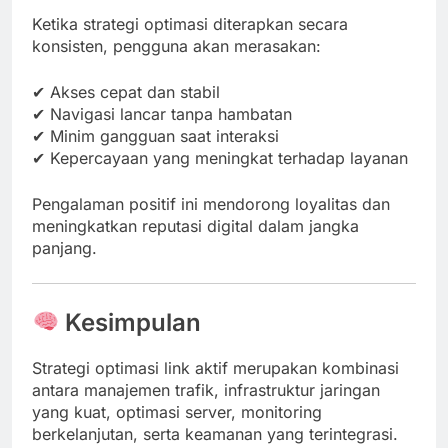
Ketika strategi optimasi diterapkan secara
konsisten, pengguna akan merasakan:
✔ Akses cepat dan stabil
✔ Navigasi lancar tanpa hambatan
✔ Minim gangguan saat interaksi
✔ Kepercayaan yang meningkat terhadap layanan
Pengalaman positif ini mendorong loyalitas dan
meningkatkan reputasi digital dalam jangka
panjang.
Kesimpulan
Strategi optimasi link aktif merupakan kombinasi
antara manajemen trafik, infrastruktur jaringan
yang kuat, optimasi server, monitoring
berkelanjutan, serta keamanan yang terintegrasi.