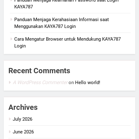
KAYA787
Panduan Menjaga Kerahasiaan Informasi saat
Menggunakan KAYA787 Login
Cara Mengatur Browser untuk Mendukung KAYA787
Login
Recent Comments
A WordPress Commenter
on
Hello world!
Archives
July 2026
June 2026