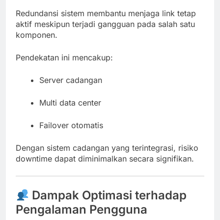
Redundansi sistem membantu menjaga link tetap
aktif meskipun terjadi gangguan pada salah satu
komponen.
Pendekatan ini mencakup:
Server cadangan
Multi data center
Failover otomatis
Dengan sistem cadangan yang terintegrasi, risiko
downtime dapat diminimalkan secara signifikan.
Dampak Optimasi terhadap
Pengalaman Pengguna