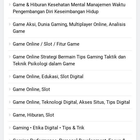
Game & Hiburan Kesehatan Mental Manajemen Waktu
Pengembangan Diri Keseimbangan Hidup
Game Aksi, Dunia Gaming, Multiplayer Online, Analisis
Game
Game Online / Slot / Fitur Game
Game Online Strategi Bermain Tips Gaming Taktik dan
Teknik Psikologi dalam Game
Game Online, Edukasi, Slot Digital
Game Online, Slot
Game Online, Teknologi Digital, Akses Situs, Tips Digital
Game, Hiburan, Slot
Gaming • Etika Digital • Tips & Trik