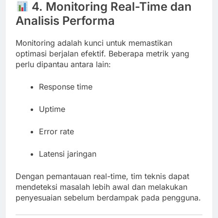
4. Monitoring Real-Time dan
Analisis Performa
Monitoring adalah kunci untuk memastikan
optimasi berjalan efektif. Beberapa metrik yang
perlu dipantau antara lain:
Response time
Uptime
Error rate
Latensi jaringan
Dengan pemantauan real-time, tim teknis dapat
mendeteksi masalah lebih awal dan melakukan
penyesuaian sebelum berdampak pada pengguna.