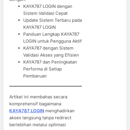
KAYA787 LOGIN dengan
Sistem Validasi Cepat
Update Sistem Terbaru pada
KAYA787 LOGIN
Panduan Lengkap KAYA787
LOGIN untuk Pengguna Aktif
KAYA787 dengan Sistem
Validasi Akses yang Efisien
KAYA787 dan Peningkatan
Performa di Setiap
Pembaruan
Artikel ini membahas secara
komprehensif bagaimana
KAYA787 LOGIN
menghadirkan
akses langsung tanpa redirect
berlebihan melalui optimasi