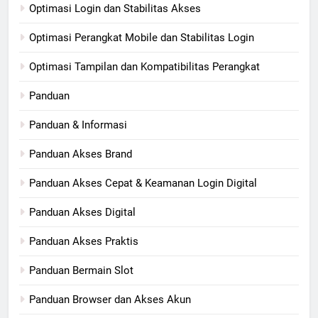
Optimasi Login dan Stabilitas Akses
Optimasi Perangkat Mobile dan Stabilitas Login
Optimasi Tampilan dan Kompatibilitas Perangkat
Panduan
Panduan & Informasi
Panduan Akses Brand
Panduan Akses Cepat & Keamanan Login Digital
Panduan Akses Digital
Panduan Akses Praktis
Panduan Bermain Slot
Panduan Browser dan Akses Akun