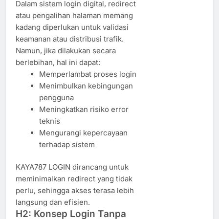
Dalam sistem login digital, redirect
atau pengalihan halaman memang
kadang diperlukan untuk validasi
keamanan atau distribusi trafik.
Namun, jika dilakukan secara
berlebihan, hal ini dapat:
Memperlambat proses login
Menimbulkan kebingungan
pengguna
Meningkatkan risiko error
teknis
Mengurangi kepercayaan
terhadap sistem
KAYA787 LOGIN dirancang untuk
meminimalkan redirect yang tidak
perlu, sehingga akses terasa lebih
langsung dan efisien.
H2: Konsep Login Tanpa