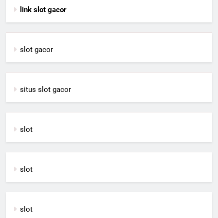
link slot gacor
slot gacor
situs slot gacor
slot
slot
slot