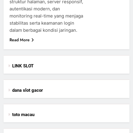
struktur halaman, server responsif,
autentikasi modern, dan
monitoring real-time yang menjaga
stabilitas serta keamanan login
dalam berbagai kondisi jaringan.
Read More
LINK SLOT
dana slot gacor
toto macau