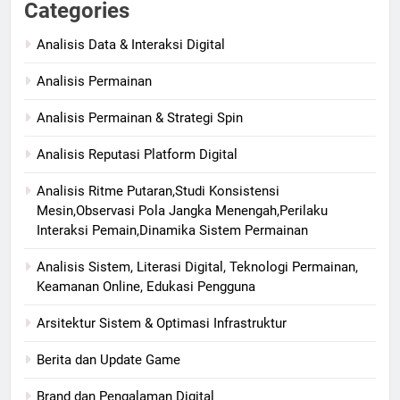
Categories
Analisis Data & Interaksi Digital
Analisis Permainan
Analisis Permainan & Strategi Spin
Analisis Reputasi Platform Digital
Analisis Ritme Putaran,Studi Konsistensi
Mesin,Observasi Pola Jangka Menengah,Perilaku
Interaksi Pemain,Dinamika Sistem Permainan
Analisis Sistem, Literasi Digital, Teknologi Permainan,
Keamanan Online, Edukasi Pengguna
Arsitektur Sistem & Optimasi Infrastruktur
Berita dan Update Game
Brand dan Pengalaman Digital