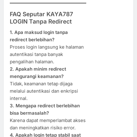
FAQ Seputar KAYA787
LOGIN Tanpa Redirect
1. Apa maksud login tanpa
redirect berlebihan?
Proses login langsung ke halaman
autentikasi tanpa banyak
pengalihan halaman.
2. Apakah minim redirect
mengurangi keamanan?
Tidak, keamanan tetap dijaga
melalui autentikasi dan enkripsi
internal.
3. Mengapa redirect berlebihan
bisa bermasalah?
Karena dapat memperlambat akses
dan meningkatkan risiko error.
4. Apakah login tetap stabil saat