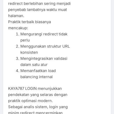
redirect berlebihan sering menjadi
penyebab lambatnya waktu muat
halaman.
Praktik terbaik biasanya
mencakup:
Mengurangi redirect tidak
perlu
Menggunakan struktur URL
konsisten
Mengintegrasikan validasi
dalam satu alur
Memanfaatkan load
balancing internal
KAYA787 LOGIN menunjukkan
pendekatan yang selaras dengan
praktik optimasi modern.
Sebagai analis sistem, login yang
minim redirect mencerminkan