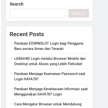
Search
SEARCH
Recent Posts
Panduan EDWINSLOT Login bagi Pengguna
Baru secara Aman dan Terarah
LEBAH4D Login melalui Browser Mobile dan
Desktop untuk Akses yang Lebih Fleksibel
Panduan Menjaga Keamanan Password saat
Login KAYA787
Panduan Menjaga Kerahasiaan Informasi saat
Menggunakan KAYA787 Login
Cara Mengatur Browser untuk Mendukung