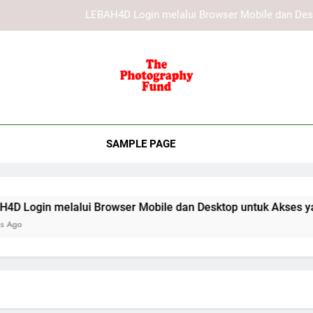
LEBAH4D Login melalui Browser Mobile dan Desk
Panduan Menjaga Ke
Panduan Menjaga Kerahasiaan Infor
 Photography Fund
Panduan EDWINSLOT Login bagi Pe
graphy Fund Menyediakan Dukungan Bagi Fotografer Kreatif. 
LEBAH4D Login melalui Browser Mobile dan Desk
SAMPLE PAGE
Panduan Menjaga Ke
Panduan Menjaga Kerahasiaan Infor
lalui Browser Mobile dan Desktop untuk Akses yang Lebih Fl