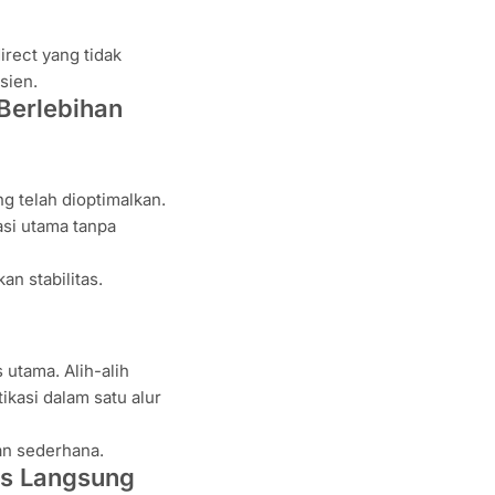
rect yang tidak
sien.
Berlebihan
g telah dioptimalkan.
si utama tanpa
n stabilitas.
s utama. Alih-alih
kasi dalam satu alur
an sederhana.
es Langsung