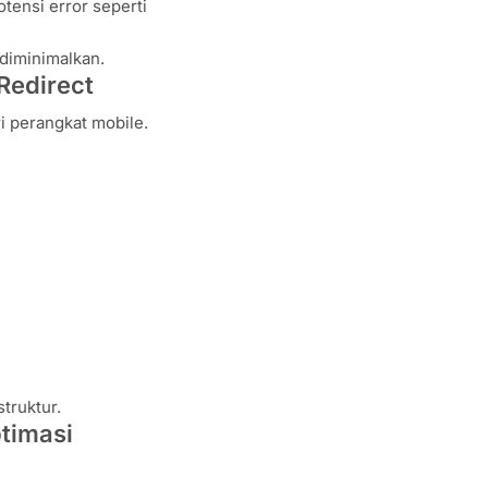
tensi error seperti
 diminimalkan.
Redirect
 perangkat mobile.
truktur.
ptimasi