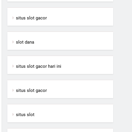
situs slot gacor
slot dana
situs slot gacor hari ini
situs slot gacor
situs slot