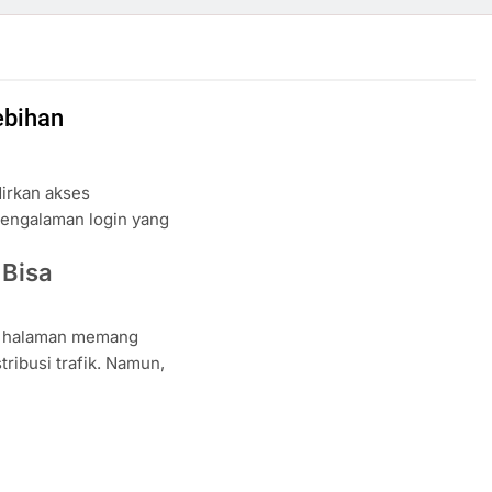
ebihan
irkan akses
 pengalaman login yang
 Bisa
han halaman memang
tribusi trafik. Namun,