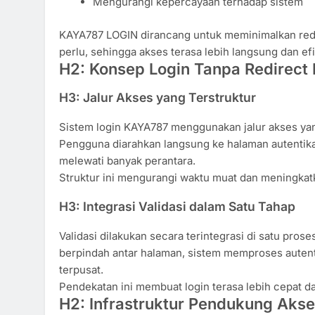
Mengurangi kepercayaan terhadap sistem
KAYA787 LOGIN dirancang untuk meminimalkan redi
perlu, sehingga akses terasa lebih langsung dan efi
H2: Konsep Login Tanpa Redirect 
H3: Jalur Akses yang Terstruktur
Sistem login KAYA787 menggunakan jalur akses yan
Pengguna diarahkan langsung ke halaman autentika
melewati banyak perantara.
Struktur ini mengurangi waktu muat dan meningkatka
H3: Integrasi Validasi dalam Satu Tahap
Validasi dilakukan secara terintegrasi di satu prose
berpindah antar halaman, sistem memproses autenti
terpusat.
Pendekatan ini membuat login terasa lebih cepat d
H2: Infrastruktur Pendukung Aks