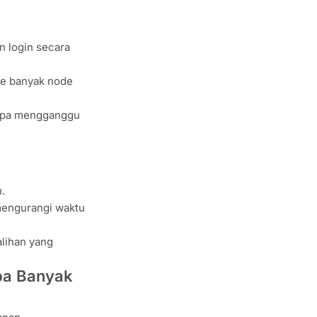
n login secara
 ke banyak node
tanpa mengganggu
.
mengurangi waktu
alihan yang
pa Banyak