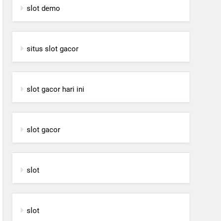
slot demo
situs slot gacor
slot gacor hari ini
slot gacor
slot
slot