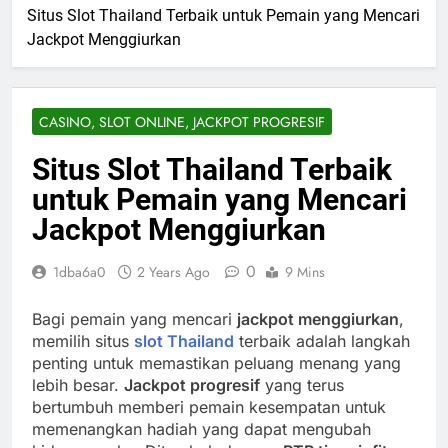
Situs Slot Thailand Terbaik untuk Pemain yang Mencari
Jackpot Menggiurkan
CASINO, SLOT ONLINE, JACKPOT PROGRESIF
Situs Slot Thailand Terbaik
untuk Pemain yang Mencari
Jackpot Menggiurkan
0
1dba6a0
2 Years Ago
9 Mins
Bagi pemain yang mencari
jackpot menggiurkan
,
memilih situs
slot Thailand
terbaik adalah langkah
penting untuk memastikan peluang menang yang
lebih besar.
Jackpot progresif
yang terus
bertumbuh memberi pemain kesempatan untuk
memenangkan hadiah yang dapat mengubah