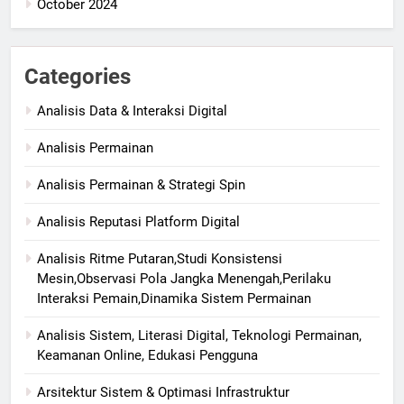
October 2024
Categories
Analisis Data & Interaksi Digital
Analisis Permainan
Analisis Permainan & Strategi Spin
Analisis Reputasi Platform Digital
Analisis Ritme Putaran,Studi Konsistensi
Mesin,Observasi Pola Jangka Menengah,Perilaku
Interaksi Pemain,Dinamika Sistem Permainan
Analisis Sistem, Literasi Digital, Teknologi Permainan,
Keamanan Online, Edukasi Pengguna
Arsitektur Sistem & Optimasi Infrastruktur