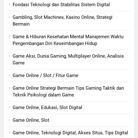
Fondasi Teknologi dan Stabilitas Sistem Digital
Gambling, Slot Machines, Kasino Online, Strategi
Bermain
Game & Hiburan Kesehatan Mental Manajemen Waktu
Pengembangan Diri Keseimbangan Hidup
Game Aksi, Dunia Gaming, Multiplayer Online, Analisis
Game
Game Online / Slot / Fitur Game
Game Online Strategi Bermain Tips Gaming Taktik dan
Teknik Psikologi dalam Game
Game Online, Edukasi, Slot Digital
Game Online, Slot
Game Online, Teknologi Digital, Akses Situs, Tips Digital