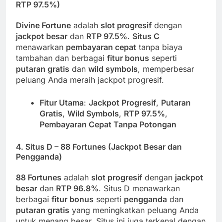
RTP 97.5%)
Divine Fortune
adalah
slot progresif
dengan
jackpot besar
dan
RTP 97.5%
.
Situs C
menawarkan
pembayaran cepat
tanpa biaya
tambahan dan berbagai
fitur bonus
seperti
putaran gratis
dan
wild symbols
, memperbesar
peluang Anda meraih jackpot progresif.
Fitur Utama
:
Jackpot Progresif
,
Putaran
Gratis
,
Wild Symbols
,
RTP 97.5%
,
Pembayaran Cepat Tanpa Potongan
4.
Situs D – 88 Fortunes (Jackpot Besar dan
Pengganda)
88 Fortunes
adalah
slot progresif
dengan
jackpot
besar
dan
RTP 96.8%
. Situs D menawarkan
berbagai
fitur bonus
seperti
pengganda
dan
putaran gratis
yang meningkatkan peluang Anda
untuk menang besar. Situs ini juga terkenal dengan