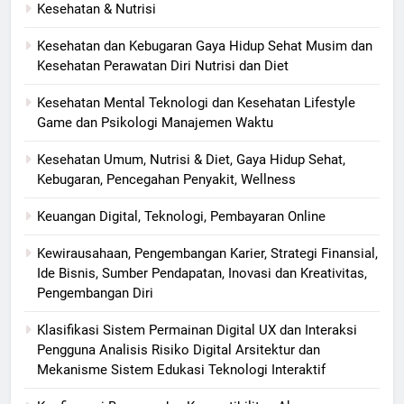
Kesehatan & Nutrisi
Kesehatan dan Kebugaran Gaya Hidup Sehat Musim dan
Kesehatan Perawatan Diri Nutrisi dan Diet
Kesehatan Mental Teknologi dan Kesehatan Lifestyle
Game dan Psikologi Manajemen Waktu
Kesehatan Umum, Nutrisi & Diet, Gaya Hidup Sehat,
Kebugaran, Pencegahan Penyakit, Wellness
Keuangan Digital, Teknologi, Pembayaran Online
Kewirausahaan, Pengembangan Karier, Strategi Finansial,
Ide Bisnis, Sumber Pendapatan, Inovasi dan Kreativitas,
Pengembangan Diri
Klasifikasi Sistem Permainan Digital UX dan Interaksi
Pengguna Analisis Risiko Digital Arsitektur dan
Mekanisme Sistem Edukasi Teknologi Interaktif