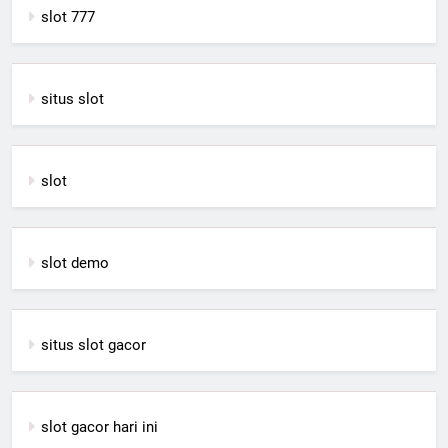
slot 777
situs slot
slot
slot demo
situs slot gacor
slot gacor hari ini