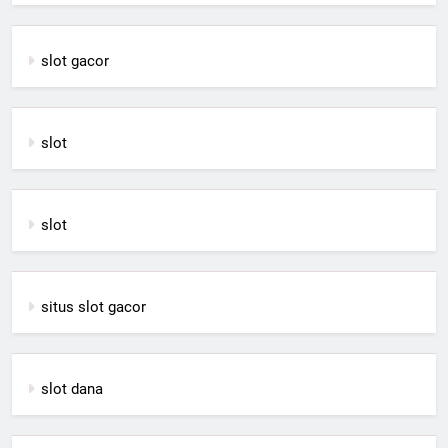
slot gacor
slot
slot
situs slot gacor
slot dana