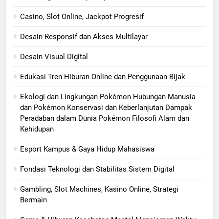
Casino, Slot Online, Jackpot Progresif
Desain Responsif dan Akses Multilayar
Desain Visual Digital
Edukasi Tren Hiburan Online dan Penggunaan Bijak
Ekologi dan Lingkungan Pokémon Hubungan Manusia
dan Pokémon Konservasi dan Keberlanjutan Dampak
Peradaban dalam Dunia Pokémon Filosofi Alam dan
Kehidupan
Esport Kampus & Gaya Hidup Mahasiswa
Fondasi Teknologi dan Stabilitas Sistem Digital
Gambling, Slot Machines, Kasino Online, Strategi
Bermain