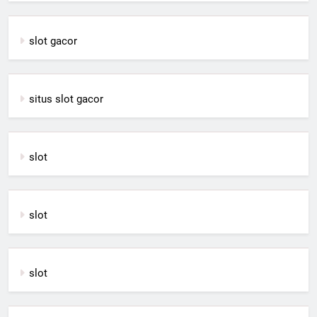
slot gacor
situs slot gacor
slot
slot
slot