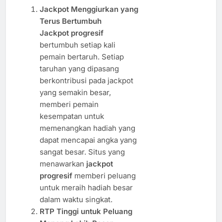
Jackpot Menggiurkan yang
Terus Bertumbuh
Jackpot progresif
bertumbuh setiap kali
pemain bertaruh. Setiap
taruhan yang dipasang
berkontribusi pada jackpot
yang semakin besar,
memberi pemain
kesempatan untuk
memenangkan hadiah yang
dapat mencapai angka yang
sangat besar. Situs yang
menawarkan
jackpot
progresif
memberi peluang
untuk meraih hadiah besar
dalam waktu singkat.
RTP Tinggi untuk Peluang