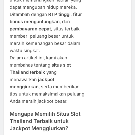
dapat mengubah hidup mereka.
Ditambah dengan
RTP tinggi
,
fitur
bonus menguntungkan
, dan
pembayaran cepat
, situs terbaik
memberi peluang besar untuk
meraih kemenangan besar dalam
waktu singkat.
Dalam artikel ini, kami akan
membahas tentang
situs slot
Thailand terbaik
yang
menawarkan
jackpot
menggiurkan
, serta memberikan
tips untuk memaksimalkan peluang
Anda meraih jackpot besar.
Mengapa Memilih Situs Slot
Thailand Terbaik untuk
Jackpot Menggiurkan?