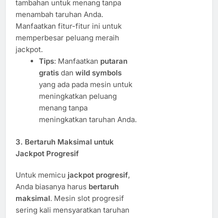
tambahan untuk menang tanpa
menambah taruhan Anda.
Manfaatkan fitur-fitur ini untuk
memperbesar peluang meraih
jackpot.
Tips
: Manfaatkan
putaran
gratis
dan
wild symbols
yang ada pada mesin untuk
meningkatkan peluang
menang tanpa
meningkatkan taruhan Anda.
3.
Bertaruh Maksimal untuk
Jackpot Progresif
Untuk memicu
jackpot progresif
,
Anda biasanya harus
bertaruh
maksimal
. Mesin slot progresif
sering kali mensyaratkan taruhan