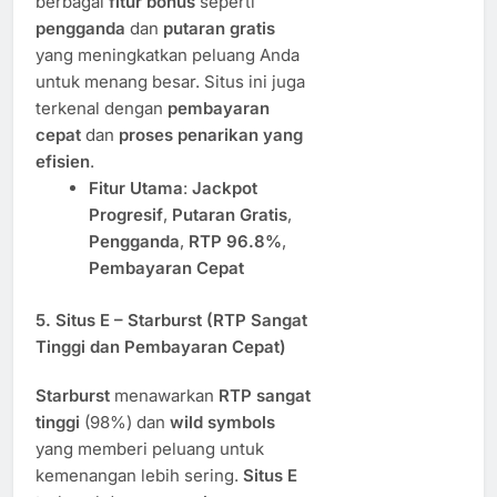
berbagai
fitur bonus
seperti
pengganda
dan
putaran gratis
yang meningkatkan peluang Anda
untuk menang besar. Situs ini juga
terkenal dengan
pembayaran
cepat
dan
proses penarikan yang
efisien
.
Fitur Utama
:
Jackpot
Progresif
,
Putaran Gratis
,
Pengganda
,
RTP 96.8%
,
Pembayaran Cepat
5.
Situs E – Starburst (RTP Sangat
Tinggi dan Pembayaran Cepat)
Starburst
menawarkan
RTP sangat
tinggi
(98%) dan
wild symbols
yang memberi peluang untuk
kemenangan lebih sering.
Situs E