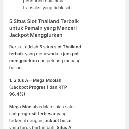
pencurian data atau
transaksi yang tidak sah.
5 Situs Slot Thailand Terbaik
untuk Pemain yang Mencari
Jackpot Menggiurkan
Berikut adalah
5 situs slot Thailand
terbaik
yang menawarkan
jackpot
menggiurkan
dan peluang menang
besar:
1.
Situs A – Mega Moolah
(Jackpot Progresif dan RTP
96.4%)
Mega Moolah
adalah salah satu
slot progresif terbesar
yang
terkenal dengan
jackpot besar
yang terus bertumbuh.
Situs A