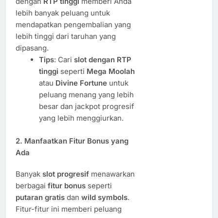
dengan
RTP tinggi
memberi Anda
lebih banyak peluang untuk
mendapatkan pengembalian yang
lebih tinggi dari taruhan yang
dipasang.
Tips
: Cari
slot dengan RTP
tinggi
seperti
Mega Moolah
atau
Divine Fortune
untuk
peluang menang yang lebih
besar dan jackpot progresif
yang lebih menggiurkan.
2.
Manfaatkan Fitur Bonus yang
Ada
Banyak
slot progresif
menawarkan
berbagai
fitur bonus
seperti
putaran gratis
dan
wild symbols
.
Fitur-fitur ini memberi peluang