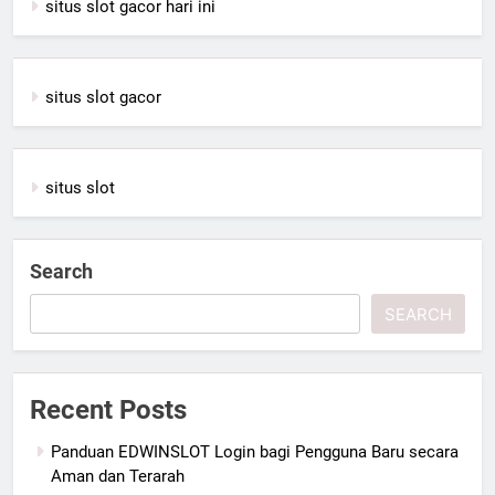
situs slot gacor hari ini
situs slot gacor
situs slot
Search
SEARCH
Recent Posts
Panduan EDWINSLOT Login bagi Pengguna Baru secara
Aman dan Terarah