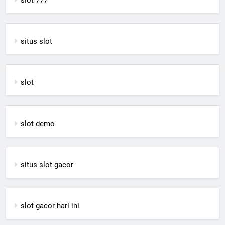
situs slot
slot
slot demo
situs slot gacor
slot gacor hari ini