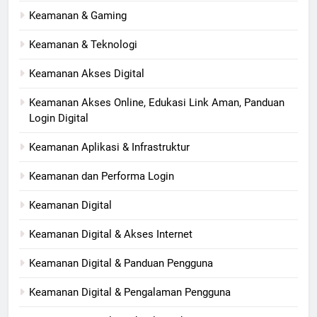
Keamanan & Gaming
Keamanan & Teknologi
Keamanan Akses Digital
Keamanan Akses Online, Edukasi Link Aman, Panduan
Login Digital
Keamanan Aplikasi & Infrastruktur
Keamanan dan Performa Login
Keamanan Digital
Keamanan Digital & Akses Internet
Keamanan Digital & Panduan Pengguna
Keamanan Digital & Pengalaman Pengguna