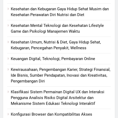
Kesehatan dan Kebugaran Gaya Hidup Sehat Musim dan
Kesehatan Perawatan Diri Nutrisi dan Diet
Kesehatan Mental Teknologi dan Kesehatan Lifestyle
Game dan Psikologi Manajemen Waktu
Kesehatan Umum, Nutrisi & Diet, Gaya Hidup Sehat,
Kebugaran, Pencegahan Penyakit, Wellness
Keuangan Digital, Teknologi, Pembayaran Online
Kewirausahaan, Pengembangan Karier, Strategi Finansial,
Ide Bisnis, Sumber Pendapatan, Inovasi dan Kreativitas,
Pengembangan Diri
Klasifikasi Sistem Permainan Digital UX dan Interaksi
Pengguna Analisis Risiko Digital Arsitektur dan
Mekanisme Sistem Edukasi Teknologi Interaktif
Konfigurasi Browser dan Kompatibilitas Akses