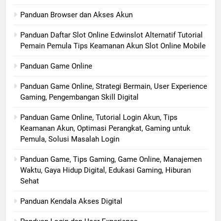
Panduan Browser dan Akses Akun
Panduan Daftar Slot Online Edwinslot Alternatif Tutorial
Pemain Pemula Tips Keamanan Akun Slot Online Mobile
Panduan Game Online
Panduan Game Online, Strategi Bermain, User Experience
Gaming, Pengembangan Skill Digital
Panduan Game Online, Tutorial Login Akun, Tips
Keamanan Akun, Optimasi Perangkat, Gaming untuk
Pemula, Solusi Masalah Login
Panduan Game, Tips Gaming, Game Online, Manajemen
Waktu, Gaya Hidup Digital, Edukasi Gaming, Hiburan
Sehat
Panduan Kendala Akses Digital