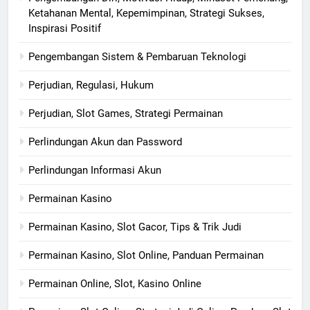
Ketahanan Mental, Kepemimpinan, Strategi Sukses,
Inspirasi Positif
Pengembangan Sistem & Pembaruan Teknologi
Perjudian, Regulasi, Hukum
Perjudian, Slot Games, Strategi Permainan
Perlindungan Akun dan Password
Perlindungan Informasi Akun
Permainan Kasino
Permainan Kasino, Slot Gacor, Tips & Trik Judi
Permainan Kasino, Slot Online, Panduan Permainan
Permainan Online, Slot, Kasino Online