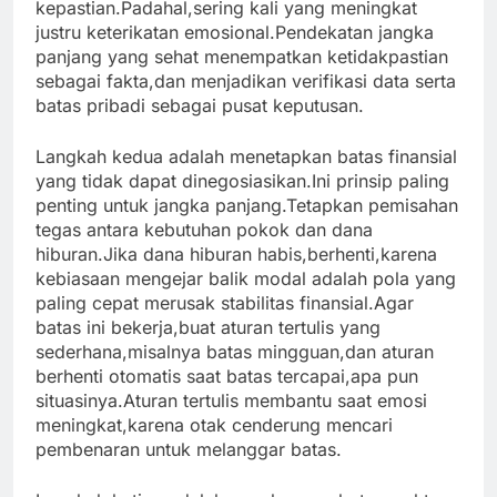
kepastian.Padahal,sering kali yang meningkat
justru keterikatan emosional.Pendekatan jangka
panjang yang sehat menempatkan ketidakpastian
sebagai fakta,dan menjadikan verifikasi data serta
batas pribadi sebagai pusat keputusan.
Langkah kedua adalah menetapkan batas finansial
yang tidak dapat dinegosiasikan.Ini prinsip paling
penting untuk jangka panjang.Tetapkan pemisahan
tegas antara kebutuhan pokok dan dana
hiburan.Jika dana hiburan habis,berhenti,karena
kebiasaan mengejar balik modal adalah pola yang
paling cepat merusak stabilitas finansial.Agar
batas ini bekerja,buat aturan tertulis yang
sederhana,misalnya batas mingguan,dan aturan
berhenti otomatis saat batas tercapai,apa pun
situasinya.Aturan tertulis membantu saat emosi
meningkat,karena otak cenderung mencari
pembenaran untuk melanggar batas.