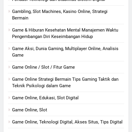
Gambling, Slot Machines, Kasino Online, Strategi
Bermain
Game & Hiburan Kesehatan Mental Manajemen Waktu
Pengembangan Diri Keseimbangan Hidup
Game Aksi, Dunia Gaming, Multiplayer Online, Analisis
Game
Game Online / Slot / Fitur Game
Game Online Strategi Bermain Tips Gaming Taktik dan
Teknik Psikologi dalam Game
Game Online, Edukasi, Slot Digital
Game Online, Slot
Game Online, Teknologi Digital, Akses Situs, Tips Digital