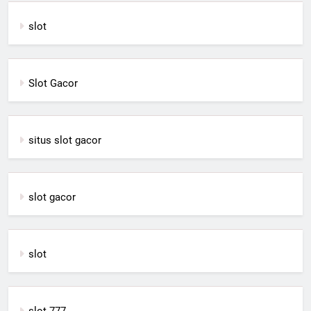
slot
Slot Gacor
situs slot gacor
slot gacor
slot
slot 777