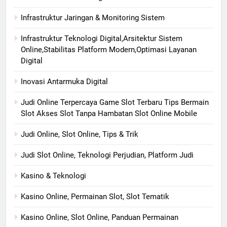
Infrastruktur Jaringan & Monitoring Sistem
Infrastruktur Teknologi Digital,Arsitektur Sistem
Online,Stabilitas Platform Modern,Optimasi Layanan
Digital
Inovasi Antarmuka Digital
Judi Online Terpercaya Game Slot Terbaru Tips Bermain
Slot Akses Slot Tanpa Hambatan Slot Online Mobile
Judi Online, Slot Online, Tips & Trik
Judi Slot Online, Teknologi Perjudian, Platform Judi
Kasino & Teknologi
Kasino Online, Permainan Slot, Slot Tematik
Kasino Online, Slot Online, Panduan Permainan