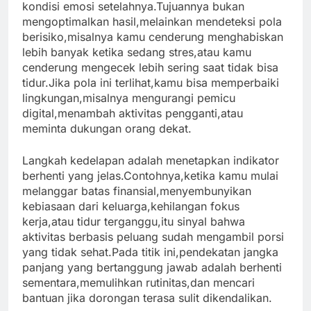
kondisi emosi setelahnya.Tujuannya bukan
mengoptimalkan hasil,melainkan mendeteksi pola
berisiko,misalnya kamu cenderung menghabiskan
lebih banyak ketika sedang stres,atau kamu
cenderung mengecek lebih sering saat tidak bisa
tidur.Jika pola ini terlihat,kamu bisa memperbaiki
lingkungan,misalnya mengurangi pemicu
digital,menambah aktivitas pengganti,atau
meminta dukungan orang dekat.
Langkah kedelapan adalah menetapkan indikator
berhenti yang jelas.Contohnya,ketika kamu mulai
melanggar batas finansial,menyembunyikan
kebiasaan dari keluarga,kehilangan fokus
kerja,atau tidur terganggu,itu sinyal bahwa
aktivitas berbasis peluang sudah mengambil porsi
yang tidak sehat.Pada titik ini,pendekatan jangka
panjang yang bertanggung jawab adalah berhenti
sementara,memulihkan rutinitas,dan mencari
bantuan jika dorongan terasa sulit dikendalikan.