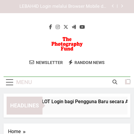
Skip
Panduan Menjaga Keamanan Password saat
to
Login KAYA787
content
Panduan Menjaga Kerahasiaan Informasi saat
Menggunakan KAYA787 Login
Panduan EDWINSLOT Login bagi Pengguna Baru
secara Aman dan Terarah
LEBAH4D Login melalui Browser Mobile dan
Desktop untuk Akses yang Lebih Fleksibel
The
The Photography Fund Menyediakan
Panduan Menjaga Keamanan Password saat
NEWSLETTER
RANDOM NEWS
Login KAYA787
Photography
Dukungan Bagi Fotografer Kreatif.
Panduan Menjaga Kerahasiaan Informasi saat
Sumber Daya Dan Peluang Pendanaan
Menggunakan KAYA787 Login
Fund
MENU
Bagi Seniman Visual.
nduan EDWINSLOT Login bagi Pengguna Baru secara Aman d
HEADLINES
Weeks Ago
Home