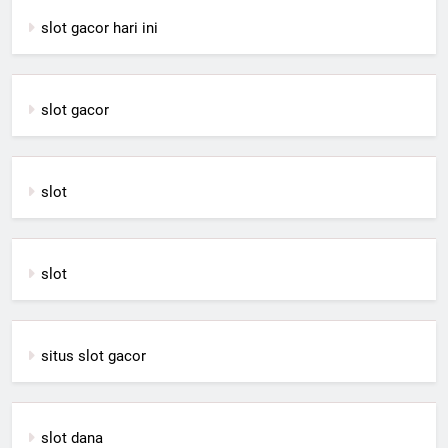
slot gacor hari ini
slot gacor
slot
slot
situs slot gacor
slot dana