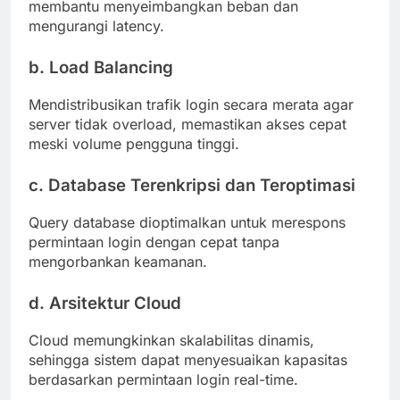
membantu menyeimbangkan beban dan
mengurangi latency.
b. Load Balancing
Mendistribusikan trafik login secara merata agar
server tidak overload, memastikan akses cepat
meski volume pengguna tinggi.
c. Database Terenkripsi dan Teroptimasi
Query database dioptimalkan untuk merespons
permintaan login dengan cepat tanpa
mengorbankan keamanan.
d. Arsitektur Cloud
Cloud memungkinkan skalabilitas dinamis,
sehingga sistem dapat menyesuaikan kapasitas
berdasarkan permintaan login real-time.