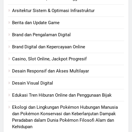
Arsitektur Sistem & Optimasi Infrastruktur
Berita dan Update Game
Brand dan Pengalaman Digital
Brand Digital dan Kepercayaan Online
Casino, Slot Online, Jackpot Progresif
Desain Responsif dan Akses Multilayar
Desain Visual Digital
Edukasi Tren Hiburan Online dan Penggunaan Bijak
Ekologi dan Lingkungan Pokémon Hubungan Manusia
dan Pokémon Konservasi dan Keberlanjutan Dampak
Peradaban dalam Dunia Pokémon Filosofi Alam dan
Kehidupan