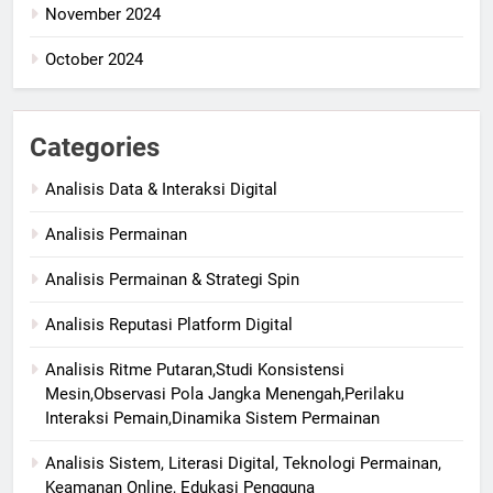
November 2024
October 2024
Categories
Analisis Data & Interaksi Digital
Analisis Permainan
Analisis Permainan & Strategi Spin
Analisis Reputasi Platform Digital
Analisis Ritme Putaran,Studi Konsistensi
Mesin,Observasi Pola Jangka Menengah,Perilaku
Interaksi Pemain,Dinamika Sistem Permainan
Analisis Sistem, Literasi Digital, Teknologi Permainan,
Keamanan Online, Edukasi Pengguna