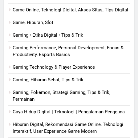
Game Online, Teknologi Digital, Akses Situs, Tips Digital
Game, Hiburan, Slot
Gaming • Etika Digital • Tips & Trik
Gaming Performance, Personal Development, Focus &
Productivity, Esports Basics
Gaming Technology & Player Experience
Gaming, Hiburan Sehat, Tips & Trik
Gaming, Pokémon, Strategi Gaming, Tips & Trik,
Permainan
Gaya Hidup Digital | Teknologi | Pengalaman Pengguna
Hiburan Digital, Rekomendasi Game Online, Teknologi
Interaktif, User Experience Game Modern