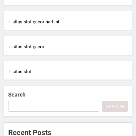
situs slot gacor hari ini
situs slot gacor
situs slot
Search
SEARCH
Recent Posts