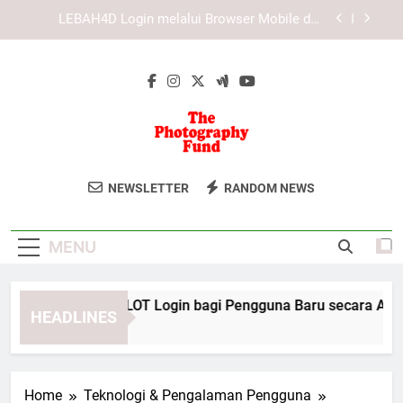
Skip
Panduan Menjaga Keamanan Password saat
to
Login KAYA787
content
Panduan Menjaga Kerahasiaan Informasi saat
Menggunakan KAYA787 Login
Panduan EDWINSLOT Login bagi Pengguna Baru
secara Aman dan Terarah
LEBAH4D Login melalui Browser Mobile dan
Desktop untuk Akses yang Lebih Fleksibel
The
The Photography Fund Menyediakan
Panduan Menjaga Keamanan Password saat
NEWSLETTER
RANDOM NEWS
Login KAYA787
Photography
Dukungan Bagi Fotografer Kreatif.
Panduan Menjaga Kerahasiaan Informasi saat
Sumber Daya Dan Peluang Pendanaan
Menggunakan KAYA787 Login
Fund
MENU
Bagi Seniman Visual.
nduan EDWINSLOT Login bagi Pengguna Baru secara Aman d
HEADLINES
Weeks Ago
Home
Teknologi & Pengalaman Pengguna