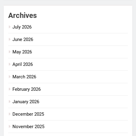
Archives
July 2026
June 2026
May 2026
April 2026
March 2026
February 2026
January 2026
December 2025
November 2025