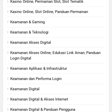
Kasino Online, Permainan Slot, Slot Tematik
Kasino Online, Slot Online, Panduan Permainan
Keamanan & Gaming
Keamanan & Teknologi
Keamanan Akses Digital
Keamanan Akses Online, Edukasi Link Aman, Panduan
Login Digital
Keamanan Aplikasi & Infrastruktur
Keamanan dan Performa Login
Keamanan Digital
Keamanan Digital & Akses Internet
Keamanan Digital & Panduan Pengguna