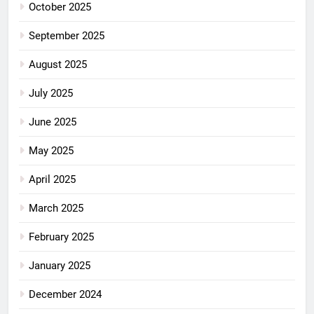
October 2025
September 2025
August 2025
July 2025
June 2025
May 2025
April 2025
March 2025
February 2025
January 2025
December 2024