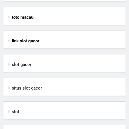
toto macau
link slot gacor
slot gacor
situs slot gacor
slot