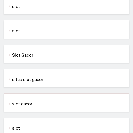
slot
slot
Slot Gacor
situs slot gacor
slot gacor
slot