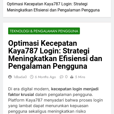
Optimasi Kecepatan Kaya787 Login: Strategi
Meningkatkan Efisiensi dan Pengalaman Pengguna
TEKNOLOGI & PENGALAMAN PENGGUNA
Optimasi Kecepatan
Kaya787 Login: Strategi
Meningkatkan Efisiensi dan
Pengalaman Pengguna
0
1dba6a0
6 Months Ago
5 Mins
Di era digital modern,
kecepatan login menjadi
faktor krusial
dalam pengalaman pengguna.
Platform Kaya787 menyadari bahwa proses login
yang lambat dapat menurunkan kepuasan
pengguna sekaligus meningkatkan risiko