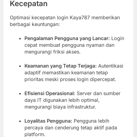
Kecepatan
Optimasi kecepatan login Kaya787 memberikan
berbagai keuntungan:
Pengalaman Pengguna yang Lancar:
Login
cepat membuat pengguna nyaman dan
mengurangi friksi akses.
Keamanan yang Tetap Terjaga:
Autentikasi
adaptif memastikan keamanan tetap
prioritas meski proses login dipercepat.
Efisiensi Operasional:
Server dan sumber
daya IT digunakan lebih optimal,
mengurangi biaya infrastruktur.
Loyalitas Pengguna:
Pengguna lebih
percaya dan cenderung tetap aktif pada
platform.