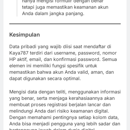
hanya mengisi formulir dengan benar
tetapi juga memastikan keamanan akun
Anda dalam jangka panjang.
Kesimpulan
Data pribadi yang wajib diisi saat mendaftar di
Kaya787 terdiri dari username, password, nomor
HP aktif, email, dan konfirmasi password. Semua
elemen ini memiliki fungsi spesifik untuk
memastikan bahwa akun Anda valid, aman, dan
dapat digunakan secara optimal.
Mengisi data dengan teliti, menggunakan informasi
yang benar, serta menjaga kerahasiaannya akan
membuat proses registrasi berjalan lancar dan
melindungi Anda dari risiko keamanan digital.
Dengan memahami pentingnya setiap kolom data,
Anda bisa menjadi pengguna yang lebih sadar dan