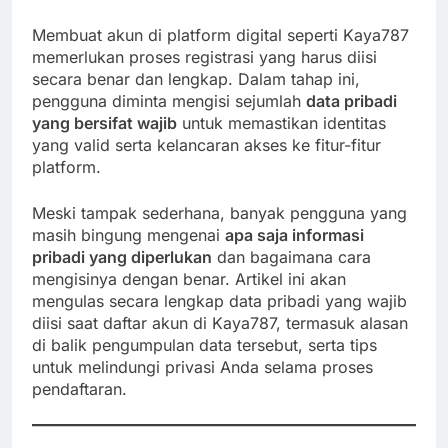
Membuat akun di platform digital seperti Kaya787
memerlukan proses registrasi yang harus diisi
secara benar dan lengkap. Dalam tahap ini,
pengguna diminta mengisi sejumlah
data pribadi
yang bersifat wajib
untuk memastikan identitas
yang valid serta kelancaran akses ke fitur-fitur
platform.
Meski tampak sederhana, banyak pengguna yang
masih bingung mengenai
apa saja informasi
pribadi yang diperlukan
dan bagaimana cara
mengisinya dengan benar. Artikel ini akan
mengulas secara lengkap data pribadi yang wajib
diisi saat daftar akun di Kaya787, termasuk alasan
di balik pengumpulan data tersebut, serta tips
untuk melindungi privasi Anda selama proses
pendaftaran.