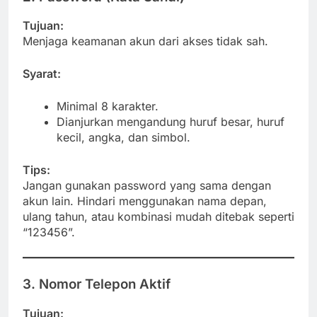
Tujuan:
Menjaga keamanan akun dari akses tidak sah.
Syarat:
Minimal 8 karakter.
Dianjurkan mengandung huruf besar, huruf
kecil, angka, dan simbol.
Tips:
Jangan gunakan password yang sama dengan
akun lain. Hindari menggunakan nama depan,
ulang tahun, atau kombinasi mudah ditebak seperti
“123456”.
3.
Nomor Telepon Aktif
Tujuan: