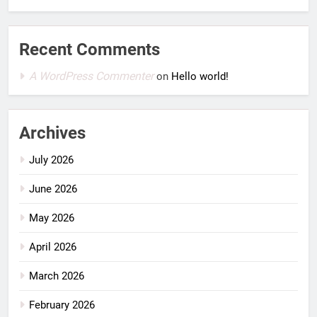
Recent Comments
A WordPress Commenter
on
Hello world!
Archives
July 2026
June 2026
May 2026
April 2026
March 2026
February 2026