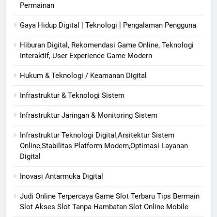
Permainan
Gaya Hidup Digital | Teknologi | Pengalaman Pengguna
Hiburan Digital, Rekomendasi Game Online, Teknologi
Interaktif, User Experience Game Modern
Hukum & Teknologi / Keamanan Digital
Infrastruktur & Teknologi Sistem
Infrastruktur Jaringan & Monitoring Sistem
Infrastruktur Teknologi Digital,Arsitektur Sistem
Online,Stabilitas Platform Modern,Optimasi Layanan
Digital
Inovasi Antarmuka Digital
Judi Online Terpercaya Game Slot Terbaru Tips Bermain
Slot Akses Slot Tanpa Hambatan Slot Online Mobile