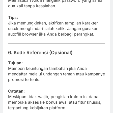
Memastikan Anda mengetik password yang sama
dua kali tanpa kesalahan.
Tips:
Jika memungkinkan, aktifkan tampilan karakter
untuk menghindari salah ketik. Jangan gunakan
autofill browser jika Anda berbagi perangkat.
6.
Kode Referensi (Opsional)
Tujuan:
Memberi keuntungan tambahan jika Anda
mendaftar melalui undangan teman atau kampanye
promosi tertentu.
Catatan:
Meskipun tidak wajib, pengisian kolom ini dapat
membuka akses ke bonus awal atau fitur khusus,
tergantung kebijakan platform.