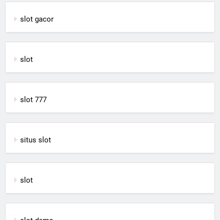
slot gacor
slot
slot 777
situs slot
slot