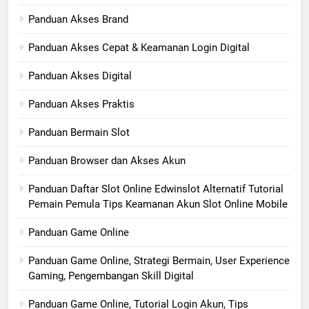
Panduan Akses Brand
Panduan Akses Cepat & Keamanan Login Digital
Panduan Akses Digital
Panduan Akses Praktis
Panduan Bermain Slot
Panduan Browser dan Akses Akun
Panduan Daftar Slot Online Edwinslot Alternatif Tutorial
Pemain Pemula Tips Keamanan Akun Slot Online Mobile
Panduan Game Online
Panduan Game Online, Strategi Bermain, User Experience
Gaming, Pengembangan Skill Digital
Panduan Game Online, Tutorial Login Akun, Tips