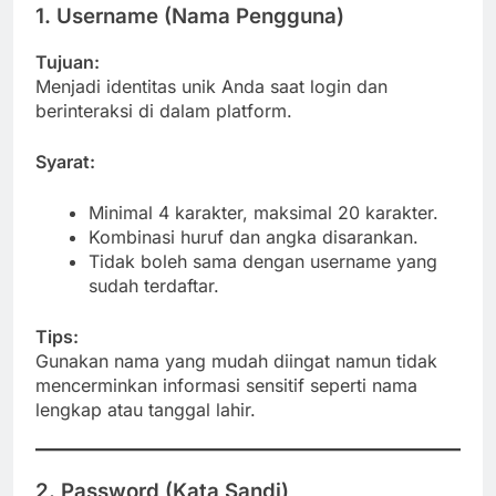
1.
Username (Nama Pengguna)
Tujuan:
Menjadi identitas unik Anda saat login dan
berinteraksi di dalam platform.
Syarat:
Minimal 4 karakter, maksimal 20 karakter.
Kombinasi huruf dan angka disarankan.
Tidak boleh sama dengan username yang
sudah terdaftar.
Tips:
Gunakan nama yang mudah diingat namun tidak
mencerminkan informasi sensitif seperti nama
lengkap atau tanggal lahir.
2.
Password (Kata Sandi)