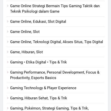
Game Online Strategi Bermain Tips Gaming Taktik dan
Teknik Psikologi dalam Game
Game Online, Edukasi, Slot Digital
Game Online, Slot
Game Online, Teknologi Digital, Akses Situs, Tips Digital
Game, Hiburan, Slot
Gaming • Etika Digital • Tips & Trik
Gaming Performance, Personal Development, Focus &
Productivity, Esports Basics
Gaming Technology & Player Experience
Gaming, Hiburan Sehat, Tips & Trik
Gaming, Pokémon, Strategi Gaming, Tips & Trik,