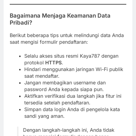
Bagaimana Menjaga Keamanan Data
Pribadi?
Berikut beberapa tips untuk melindungi data Anda
saat mengisi formulir pendaftaran:
Selalu akses situs resmi Kaya787 dengan
protokol
HTTPS
.
Hindari menggunakan jaringan Wi-Fi publik
saat mendaftar.
Jangan membagikan username dan
password Anda kepada siapa pun.
Aktifkan verifikasi dua langkah jika fitur ini
tersedia setelah pendaftaran.
Simpan data login Anda di pengelola kata
sandi yang aman.
Dengan langkah-langkah ini, Anda tidak