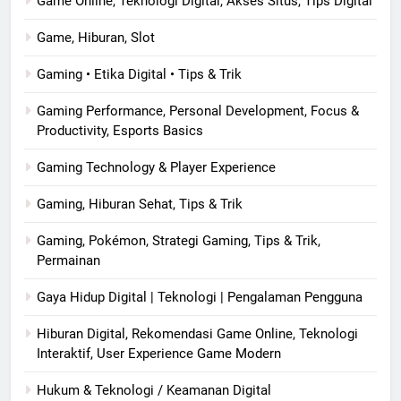
Game Online, Teknologi Digital, Akses Situs, Tips Digital
Game, Hiburan, Slot
Gaming • Etika Digital • Tips & Trik
Gaming Performance, Personal Development, Focus &
Productivity, Esports Basics
Gaming Technology & Player Experience
Gaming, Hiburan Sehat, Tips & Trik
Gaming, Pokémon, Strategi Gaming, Tips & Trik,
Permainan
Gaya Hidup Digital | Teknologi | Pengalaman Pengguna
Hiburan Digital, Rekomendasi Game Online, Teknologi
Interaktif, User Experience Game Modern
Hukum & Teknologi / Keamanan Digital