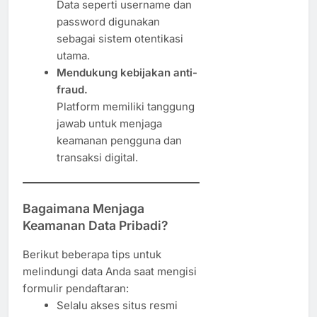
Data seperti username dan
password digunakan
sebagai sistem otentikasi
utama.
Mendukung kebijakan anti-
fraud.
Platform memiliki tanggung
jawab untuk menjaga
keamanan pengguna dan
transaksi digital.
Bagaimana Menjaga
Keamanan Data Pribadi?
Berikut beberapa tips untuk
melindungi data Anda saat mengisi
formulir pendaftaran:
Selalu akses situs resmi