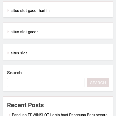
situs slot gacor hari ini
situs slot gacor
situs slot
Search
SEARCH
Recent Posts
Panduan EDWINSLOT Login bagi Pengguna Baru secara