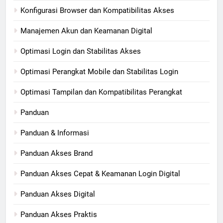
Konfigurasi Browser dan Kompatibilitas Akses
Manajemen Akun dan Keamanan Digital
Optimasi Login dan Stabilitas Akses
Optimasi Perangkat Mobile dan Stabilitas Login
Optimasi Tampilan dan Kompatibilitas Perangkat
Panduan
Panduan & Informasi
Panduan Akses Brand
Panduan Akses Cepat & Keamanan Login Digital
Panduan Akses Digital
Panduan Akses Praktis