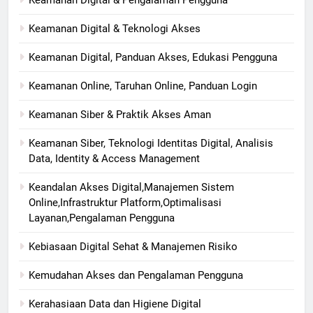
Keamanan Digital & Pengalaman Pengguna
Keamanan Digital & Teknologi Akses
Keamanan Digital, Panduan Akses, Edukasi Pengguna
Keamanan Online, Taruhan Online, Panduan Login
Keamanan Siber & Praktik Akses Aman
Keamanan Siber, Teknologi Identitas Digital, Analisis
Data, Identity & Access Management
Keandalan Akses Digital,Manajemen Sistem
Online,Infrastruktur Platform,Optimalisasi
Layanan,Pengalaman Pengguna
Kebiasaan Digital Sehat & Manajemen Risiko
Kemudahan Akses dan Pengalaman Pengguna
Kerahasiaan Data dan Higiene Digital