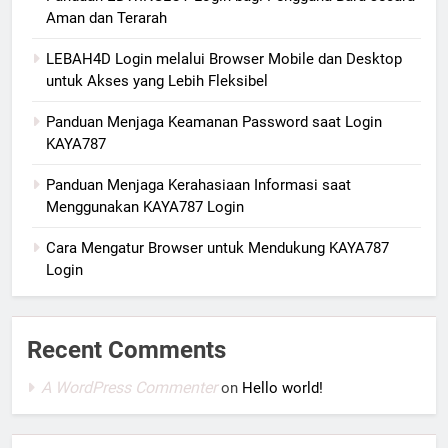
Aman dan Terarah
LEBAH4D Login melalui Browser Mobile dan Desktop
untuk Akses yang Lebih Fleksibel
Panduan Menjaga Keamanan Password saat Login
KAYA787
Panduan Menjaga Kerahasiaan Informasi saat
Menggunakan KAYA787 Login
Cara Mengatur Browser untuk Mendukung KAYA787
Login
Recent Comments
A WordPress Commenter
on
Hello world!