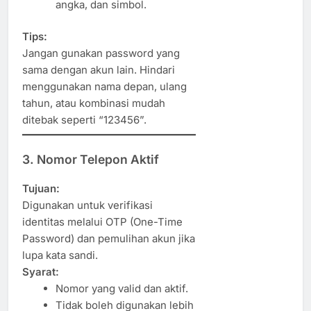
angka, dan simbol.
Tips:
Jangan gunakan password yang
sama dengan akun lain. Hindari
menggunakan nama depan, ulang
tahun, atau kombinasi mudah
ditebak seperti “123456”.
3.
Nomor Telepon Aktif
Tujuan:
Digunakan untuk verifikasi
identitas melalui OTP (One-Time
Password) dan pemulihan akun jika
lupa kata sandi.
Syarat:
Nomor yang valid dan aktif.
Tidak boleh digunakan lebih