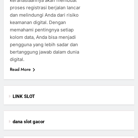
kerahasiaannya akan membuat
proses registrasi berjalan lancar
dan melindungi Anda dari risiko
keamanan digital. Dengan
memahami pentingnya setiap
kolom data, Anda bisa menjadi
pengguna yang lebih sadar dan
bertanggung jawab dalam dunia
digital.
Read More
LINK SLOT
dana slot gacor