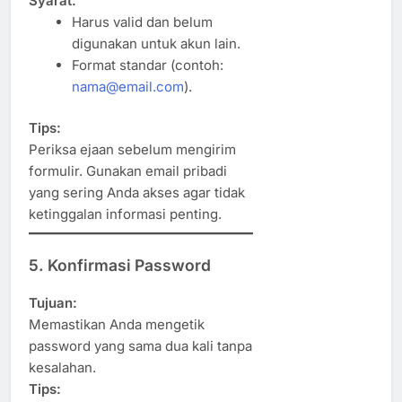
Syarat:
Harus valid dan belum
digunakan untuk akun lain.
Format standar (contoh:
nama@email.com
).
Tips:
Periksa ejaan sebelum mengirim
formulir. Gunakan email pribadi
yang sering Anda akses agar tidak
ketinggalan informasi penting.
5.
Konfirmasi Password
Tujuan:
Memastikan Anda mengetik
password yang sama dua kali tanpa
kesalahan.
Tips: