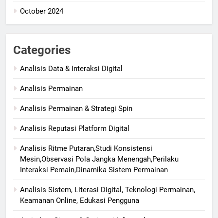
October 2024
Categories
Analisis Data & Interaksi Digital
Analisis Permainan
Analisis Permainan & Strategi Spin
Analisis Reputasi Platform Digital
Analisis Ritme Putaran,Studi Konsistensi
Mesin,Observasi Pola Jangka Menengah,Perilaku
Interaksi Pemain,Dinamika Sistem Permainan
Analisis Sistem, Literasi Digital, Teknologi Permainan,
Keamanan Online, Edukasi Pengguna