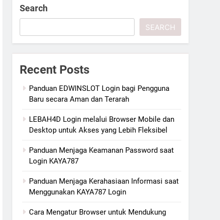
Search
SEARCH
Recent Posts
Panduan EDWINSLOT Login bagi Pengguna
Baru secara Aman dan Terarah
LEBAH4D Login melalui Browser Mobile dan
Desktop untuk Akses yang Lebih Fleksibel
Panduan Menjaga Keamanan Password saat
Login KAYA787
Panduan Menjaga Kerahasiaan Informasi saat
Menggunakan KAYA787 Login
Cara Mengatur Browser untuk Mendukung