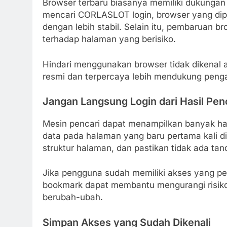
Browser terbaru biasanya memiliki dukungan
mencari CORLASLOT login, browser yang di
dengan lebih stabil. Selain itu, pembaruan
terhadap halaman yang berisiko.
Hindari menggunakan browser tidak dikenal at
resmi dan terpercaya lebih mendukung pen
Jangan Langsung Login dari Hasil Pen
Mesin pencari dapat menampilkan banyak ha
data pada halaman yang baru pertama kali dib
struktur halaman, dan pastikan tidak ada ta
Jika pengguna sudah memiliki akses yang p
bookmark dapat membantu mengurangi risiko
berubah-ubah.
Simpan Akses yang Sudah Dikenali