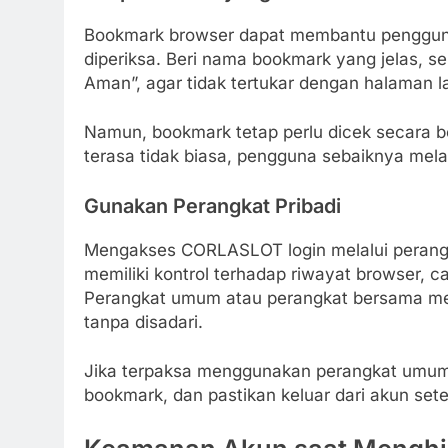
Bookmark browser dapat membantu penggun
diperiksa. Beri nama bookmark yang jelas,
Aman”, agar tidak tertukar dengan halaman la
Namun, bookmark tetap perlu dicek secara be
terasa tidak biasa, pengguna sebaiknya mel
Gunakan Perangkat Pribadi
Mengakses CORLASLOT login melalui perangk
memiliki kontrol terhadap riwayat browser,
Perangkat umum atau perangkat bersama memil
tanpa disadari.
Jika terpaksa menggunakan perangkat umu
bookmark, dan pastikan keluar dari akun sete