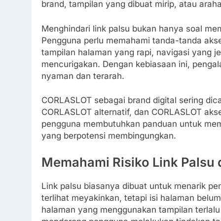
brand, tampilan yang dibuat mirip, atau ar
Menghindari link palsu bukan hanya soal memil
Pengguna perlu memahami tanda-tanda akses
tampilan halaman yang rapi, navigasi yang je
mencurigakan. Dengan kebiasaan ini, peng
nyaman dan terarah.
CORLASLOT sebagai brand digital sering dica
CORLASLOT alternatif, dan CORLASLOT akse
pengguna membutuhkan panduan untuk membe
yang berpotensi membingungkan.
Memahami Risiko Link Palsu 
Link palsu biasanya dibuat untuk menarik p
terlihat meyakinkan, tetapi isi halaman belu
halaman yang menggunakan tampilan terlalu r