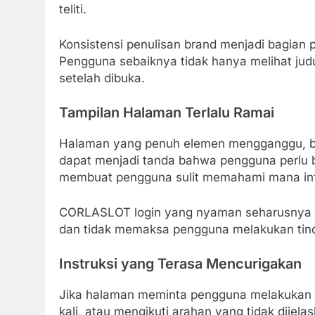
teliti.
Konsistensi penulisan brand menjadi bagian 
Pengguna sebaiknya tidak hanya melihat jud
setelah dibuka.
Tampilan Halaman Terlalu Ramai
Halaman yang penuh elemen mengganggu, ban
dapat menjadi tanda bahwa pengguna perlu be
membuat pengguna sulit memahami mana info
CORLASLOT login yang nyaman seharusnya me
dan tidak memaksa pengguna melakukan tind
Instruksi yang Terasa Mencurigakan
Jika halaman meminta pengguna melakukan l
kali, atau mengikuti arahan yang tidak dijela