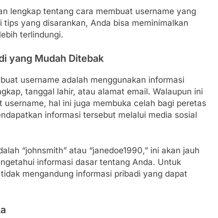
duan lengkap tentang cara membuat username yang
 tips yang disarankan, Anda bisa meminimalkan
bih terlindungi.
di yang Mudah Ditebak
mbuat username adalah menggunakan informasi
gkap, tanggal lahir, atau alamat email. Walaupun ini
sername, hal ini juga membuka celah bagi peretas
apatkan informasi tersebut melalui media sosial
lah “johnsmith” atau “janedoe1990,” ini akan jauh
ngetahui informasi dasar tentang Anda. Untuk
 tidak mengandung informasi pribadi yang dapat
ka