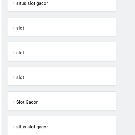
situs slot gacor
slot
slot
slot
Slot Gacor
situs slot gacor