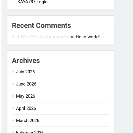
KAYA787 Login
Recent Comments
A WordPress Commenter
on
Hello world!
Archives
July 2026
June 2026
May 2026
April 2026
March 2026
February 2026