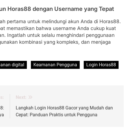
un Horas88 dengan Username yang Tepat
h pertama untuk melindungi akun Anda di Horas88.
apat memastikan bahwa username Anda cukup kuat
n. Ingatlah untuk selalu menghindari penggunaan
ggunakan kombinasi yang kompleks, dan menjaga
anan digital
Keamanan Pengguna
Login Horas88
s:
Next:
8:
Langkah Login Horas88 Gacor yang Mudah dan
ya
Cepat: Panduan Praktis untuk Pengguna