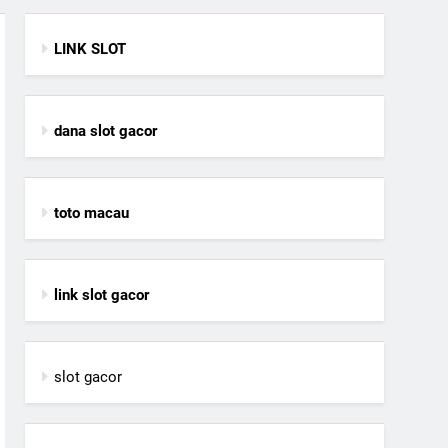
LINK SLOT
dana slot gacor
toto macau
link slot gacor
slot gacor