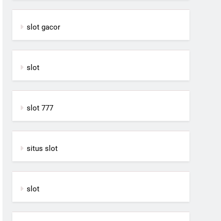
slot gacor
slot
slot 777
situs slot
slot