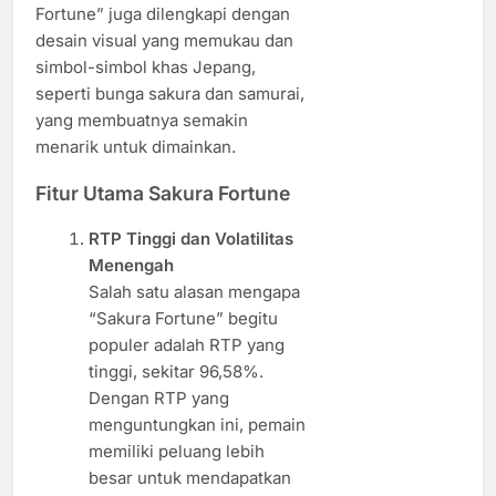
Fortune” juga dilengkapi dengan
desain visual yang memukau dan
simbol-simbol khas Jepang,
seperti bunga sakura dan samurai,
yang membuatnya semakin
menarik untuk dimainkan.
Fitur Utama Sakura Fortune
RTP Tinggi dan Volatilitas
Menengah
Salah satu alasan mengapa
“Sakura Fortune” begitu
populer adalah RTP yang
tinggi, sekitar 96,58%.
Dengan RTP yang
menguntungkan ini, pemain
memiliki peluang lebih
besar untuk mendapatkan