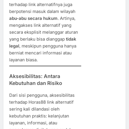
terhadap link alternatifnya juga
berpotensi masuk dalam wilayah
abu-abu secara hukum
. Artinya,
mengakses link alternatif yang
secara eksplisit melanggar aturan
yang berlaku bisa dianggap
tidak
legal
, meskipun pengguna hanya
berniat mencari informasi atau
layanan biasa.
Aksesibilitas: Antara
Kebutuhan dan Risiko
Dari sisi pengguna, aksesibilitas
terhadap Horas88 link alternatif
sering kali dilandasi oleh
kebutuhan praktis: kelanjutan
layanan, informasi, atau