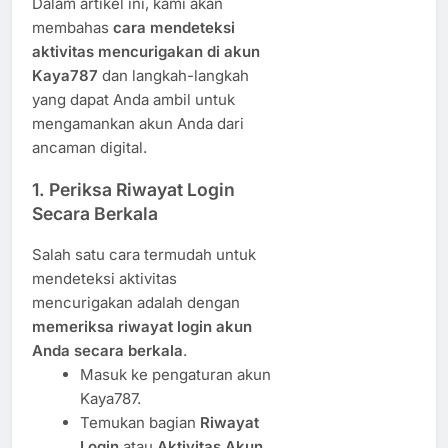
Dalam artikel ini, kami akan
membahas
cara mendeteksi
aktivitas mencurigakan di akun
Kaya787
dan langkah-langkah
yang dapat Anda ambil untuk
mengamankan akun Anda dari
ancaman digital.
1. Periksa Riwayat Login
Secara Berkala
Salah satu cara termudah untuk
mendeteksi aktivitas
mencurigakan adalah dengan
memeriksa riwayat login akun
Anda secara berkala
.
Masuk ke pengaturan akun
Kaya787.
Temukan bagian
Riwayat
Login
atau
Aktivitas Akun
.