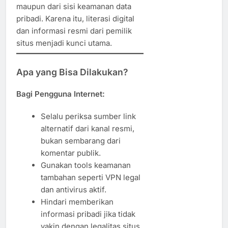
maupun dari sisi keamanan data
pribadi. Karena itu, literasi digital
dan informasi resmi dari pemilik
situs menjadi kunci utama.
Apa yang Bisa Dilakukan?
Bagi Pengguna Internet:
Selalu periksa sumber link
alternatif dari kanal resmi,
bukan sembarang dari
komentar publik.
Gunakan tools keamanan
tambahan seperti VPN legal
dan antivirus aktif.
Hindari memberikan
informasi pribadi jika tidak
yakin dengan legalitas situs