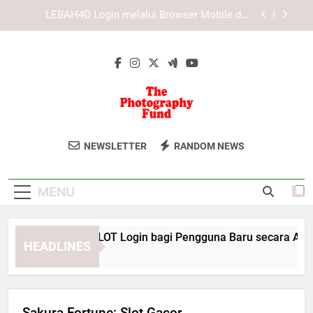
Skip
Panduan Menjaga Keamanan Password saat
to
Login KAYA787
content
Panduan Menjaga Kerahasiaan Informasi saat
Menggunakan KAYA787 Login
Panduan EDWINSLOT Login bagi Pengguna Baru
secara Aman dan Terarah
LEBAH4D Login melalui Browser Mobile dan
Desktop untuk Akses yang Lebih Fleksibel
The
The Photography Fund Menyediakan
Panduan Menjaga Keamanan Password saat
NEWSLETTER
RANDOM NEWS
Login KAYA787
Photography
Dukungan Bagi Fotografer Kreatif.
Panduan Menjaga Kerahasiaan Informasi saat
Sumber Daya Dan Peluang Pendanaan
Menggunakan KAYA787 Login
Fund
MENU
Bagi Seniman Visual.
nduan EDWINSLOT Login bagi Pengguna Baru secara Aman d
HEADLINES
Weeks Ago
Sakura Fortune: Slot Gacor