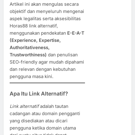
Artikel ini akan mengulas secara
objektif dan menyeluruh mengenai
aspek legalitas serta aksesibilitas
Horas88 link alternatif,
menggunakan pendekatan
E-E-A-T
(Experience, Expertise,
Authoritativeness,
Trustworthiness)
dan penulisan
SEO-friendly agar mudah dipahami
dan relevan dengan kebutuhan
pengguna masa kini.
Apa Itu Link Alternatif?
Link alternatif
adalah tautan
cadangan atau domain pengganti
yang disediakan atau dicari
pengguna ketika domain utama