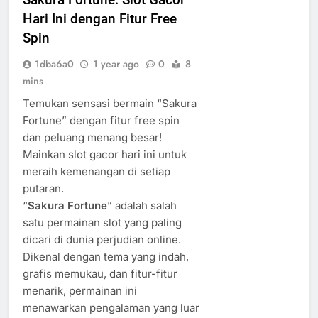
Hari Ini dengan Fitur Free
Spin
1dba6a0
1 year ago
0
8
mins
Temukan sensasi bermain “Sakura
Fortune” dengan fitur free spin
dan peluang menang besar!
Mainkan slot gacor hari ini untuk
meraih kemenangan di setiap
putaran.
“
Sakura Fortune
” adalah salah
satu permainan slot yang paling
dicari di dunia perjudian online.
Dikenal dengan tema yang indah,
grafis memukau, dan fitur-fitur
menarik, permainan ini
menawarkan pengalaman yang luar