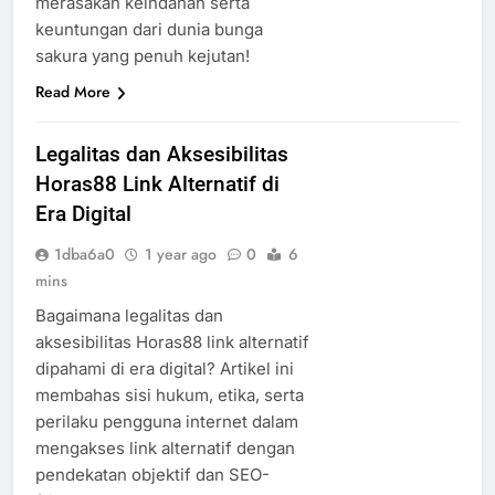
merasakan keindahan serta
keuntungan dari dunia bunga
sakura yang penuh kejutan!
Read More
Legalitas dan Aksesibilitas
Horas88 Link Alternatif di
Era Digital
1dba6a0
1 year ago
0
6
mins
Bagaimana legalitas dan
aksesibilitas Horas88 link alternatif
dipahami di era digital? Artikel ini
membahas sisi hukum, etika, serta
perilaku pengguna internet dalam
mengakses link alternatif dengan
pendekatan objektif dan SEO-