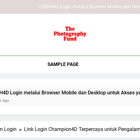
LEBAH4D Login melalui Browser Mobile dan Desk
Panduan Menjaga Ke
Panduan Menjaga Kerahasiaan Infor
 Photography Fund
Panduan EDWINSLOT Login bagi Pe
graphy Fund Menyediakan Dukungan Bagi Fotografer Kreatif. 
LEBAH4D Login melalui Browser Mobile dan Desk
SAMPLE PAGE
Panduan Menjaga Ke
Panduan Menjaga Kerahasiaan Infor
alui Browser Mobile dan Desktop untuk Akses yang Lebih Fle
n Login
Link Login Champion4D Terpercaya untuk Pengalam