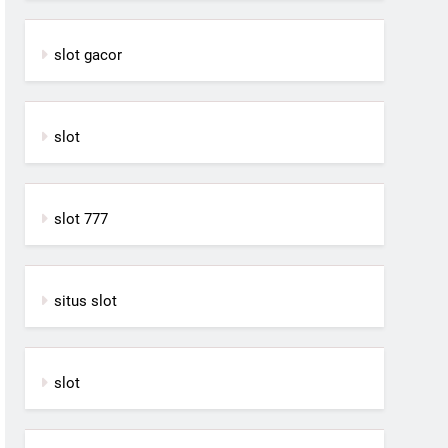
slot gacor
slot
slot 777
situs slot
slot