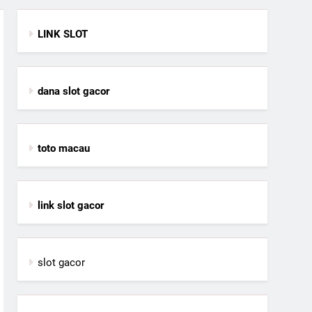
LINK SLOT
dana slot gacor
toto macau
link slot gacor
slot gacor