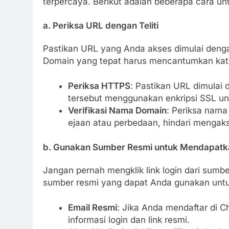
terpercaya. Berikut adalah beberapa cara unt
a.
Periksa URL dengan Teliti
Pastikan URL yang Anda akses dimulai den
Domain yang tepat harus mencantumkan kata
Periksa HTTPS
: Pastikan URL dimulai 
tersebut menggunakan enkripsi SSL u
Verifikasi Nama Domain
: Periksa nama
ejaan atau perbedaan, hindari mengaks
b.
Gunakan Sumber Resmi untuk Mendapatk
Jangan pernah mengklik link login dari sumbe
sumber resmi yang dapat Anda gunakan untu
Email Resmi
: Jika Anda mendaftar di
informasi login dan link resmi.