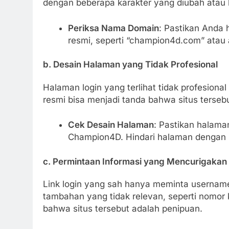
dengan beberapa karakter yang diubah atau k
Periksa Nama Domain
: Pastikan Anda
resmi, seperti “champion4d.com” atau 
b.
Desain Halaman yang Tidak Profesional
Halaman login yang terlihat tidak profesional
resmi bisa menjadi tanda bahwa situs tersebu
Cek Desain Halaman
: Pastikan halama
Champion4D. Hindari halaman dengan 
c.
Permintaan Informasi yang Mencurigakan
Link login yang sah hanya meminta username
tambahan yang tidak relevan, seperti nomor ka
bahwa situs tersebut adalah penipuan.