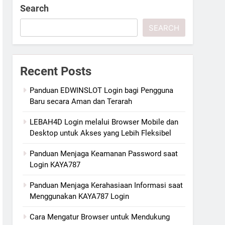
Search
SEARCH
Recent Posts
Panduan EDWINSLOT Login bagi Pengguna
Baru secara Aman dan Terarah
LEBAH4D Login melalui Browser Mobile dan
Desktop untuk Akses yang Lebih Fleksibel
Panduan Menjaga Keamanan Password saat
Login KAYA787
Panduan Menjaga Kerahasiaan Informasi saat
Menggunakan KAYA787 Login
Cara Mengatur Browser untuk Mendukung