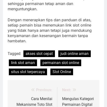
sehingga permainan tetap aman dan
menguntungkan.
Dengan menerapkan tips dan panduan di atas,
setiap pemain bisa menemukan link slot online
yang tidak hanya aman tetapi juga mendukung
kenyamanan dan kesenangan bermain tanpa
hambatan.
Tagged:
akses slot cepat
judi online aman
link slot aman
permainan slot online
situs slot terpercaya
Slot Online
Previous:
Next:
Post
navigation
Cara Menilai
Mengulas Kategori
Mekanisme Toto Slot
Permainan Digital