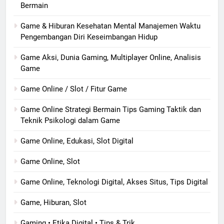
Bermain
Game & Hiburan Kesehatan Mental Manajemen Waktu
Pengembangan Diri Keseimbangan Hidup
Game Aksi, Dunia Gaming, Multiplayer Online, Analisis
Game
Game Online / Slot / Fitur Game
Game Online Strategi Bermain Tips Gaming Taktik dan
Teknik Psikologi dalam Game
Game Online, Edukasi, Slot Digital
Game Online, Slot
Game Online, Teknologi Digital, Akses Situs, Tips Digital
Game, Hiburan, Slot
Gaming • Etika Digital • Tips & Trik