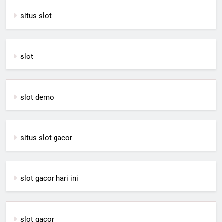
situs slot
slot
slot demo
situs slot gacor
slot gacor hari ini
slot gacor