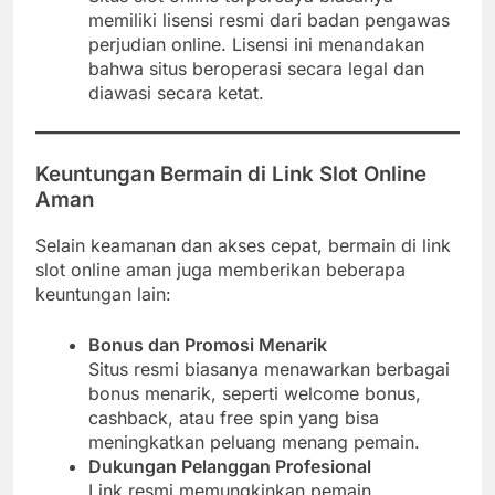
memiliki lisensi resmi dari badan pengawas
perjudian online. Lisensi ini menandakan
bahwa situs beroperasi secara legal dan
diawasi secara ketat.
Keuntungan Bermain di Link Slot Online
Aman
Selain keamanan dan akses cepat, bermain di link
slot online aman juga memberikan beberapa
keuntungan lain:
Bonus dan Promosi Menarik
Situs resmi biasanya menawarkan berbagai
bonus menarik, seperti welcome bonus,
cashback, atau free spin yang bisa
meningkatkan peluang menang pemain.
Dukungan Pelanggan Profesional
Link resmi memungkinkan pemain