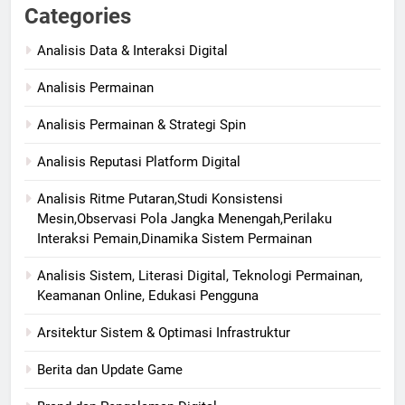
Categories
Analisis Data & Interaksi Digital
Analisis Permainan
Analisis Permainan & Strategi Spin
Analisis Reputasi Platform Digital
Analisis Ritme Putaran,Studi Konsistensi
Mesin,Observasi Pola Jangka Menengah,Perilaku
Interaksi Pemain,Dinamika Sistem Permainan
Analisis Sistem, Literasi Digital, Teknologi Permainan,
Keamanan Online, Edukasi Pengguna
Arsitektur Sistem & Optimasi Infrastruktur
Berita dan Update Game