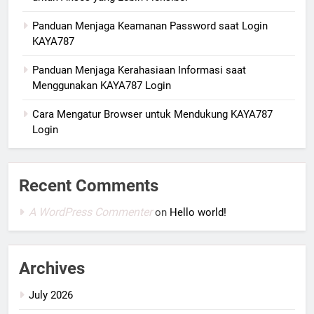
Panduan Menjaga Keamanan Password saat Login
KAYA787
Panduan Menjaga Kerahasiaan Informasi saat
Menggunakan KAYA787 Login
Cara Mengatur Browser untuk Mendukung KAYA787
Login
Recent Comments
A WordPress Commenter
on
Hello world!
Archives
July 2026