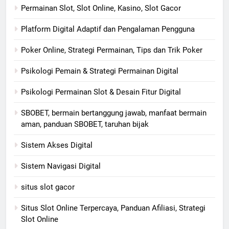
Permainan Slot, Slot Online, Kasino, Slot Gacor
Platform Digital Adaptif dan Pengalaman Pengguna
Poker Online, Strategi Permainan, Tips dan Trik Poker
Psikologi Pemain & Strategi Permainan Digital
Psikologi Permainan Slot & Desain Fitur Digital
SBOBET, bermain bertanggung jawab, manfaat bermain
aman, panduan SBOBET, taruhan bijak
Sistem Akses Digital
Sistem Navigasi Digital
situs slot gacor
Situs Slot Online Terpercaya, Panduan Afiliasi, Strategi
Slot Online