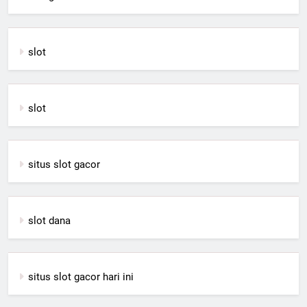
slot
slot
situs slot gacor
slot dana
situs slot gacor hari ini