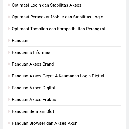
Optimasi Login dan Stabilitas Akses
Optimasi Perangkat Mobile dan Stabilitas Login
Optimasi Tampilan dan Kompatibilitas Perangkat
Panduan
Panduan & Informasi
Panduan Akses Brand
Panduan Akses Cepat & Keamanan Login Digital
Panduan Akses Digital
Panduan Akses Praktis
Panduan Bermain Slot
Panduan Browser dan Akses Akun