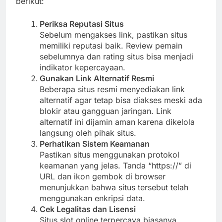
berikut:
Periksa Reputasi Situs
Sebelum mengakses link, pastikan situs
memiliki reputasi baik. Review pemain
sebelumnya dan rating situs bisa menjadi
indikator kepercayaan.
Gunakan Link Alternatif Resmi
Beberapa situs resmi menyediakan link
alternatif agar tetap bisa diakses meski ada
blokir atau gangguan jaringan. Link
alternatif ini dijamin aman karena dikelola
langsung oleh pihak situs.
Perhatikan Sistem Keamanan
Pastikan situs menggunakan protokol
keamanan yang jelas. Tanda “https://” di
URL dan ikon gembok di browser
menunjukkan bahwa situs tersebut telah
menggunakan enkripsi data.
Cek Legalitas dan Lisensi
Situs slot online terpercaya biasanya