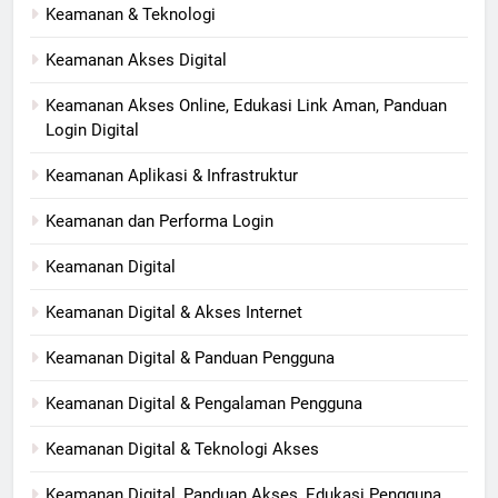
Keamanan & Teknologi
Keamanan Akses Digital
Keamanan Akses Online, Edukasi Link Aman, Panduan
Login Digital
Keamanan Aplikasi & Infrastruktur
Keamanan dan Performa Login
Keamanan Digital
Keamanan Digital & Akses Internet
Keamanan Digital & Panduan Pengguna
Keamanan Digital & Pengalaman Pengguna
Keamanan Digital & Teknologi Akses
Keamanan Digital, Panduan Akses, Edukasi Pengguna