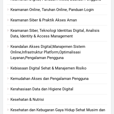
Keamanan Online, Taruhan Online, Panduan Login
Keamanan Siber & Praktik Akses Aman
Keamanan Siber, Teknologi Identitas Digital, Analisis
Data, Identity & Access Management
Keandalan Akses Digital,Manajemen Sistem
Online,Infrastruktur Platform,Optimalisasi
Layanan,Pengalaman Pengguna
Kebiasaan Digital Sehat & Manajemen Risiko
Kemudahan Akses dan Pengalaman Pengguna
Kerahasiaan Data dan Higiene Digital
Kesehatan & Nutrisi
Kesehatan dan Kebugaran Gaya Hidup Sehat Musim dan