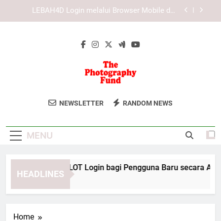
Skip
Panduan Menjaga Keamanan Password saat
to
Login KAYA787
content
Panduan Menjaga Kerahasiaan Informasi saat
Menggunakan KAYA787 Login
Panduan EDWINSLOT Login bagi Pengguna Baru
secara Aman dan Terarah
LEBAH4D Login melalui Browser Mobile dan
Desktop untuk Akses yang Lebih Fleksibel
The
The Photography Fund Menyediakan
Panduan Menjaga Keamanan Password saat
NEWSLETTER
RANDOM NEWS
Login KAYA787
Photography
Dukungan Bagi Fotografer Kreatif.
Panduan Menjaga Kerahasiaan Informasi saat
Sumber Daya Dan Peluang Pendanaan
Menggunakan KAYA787 Login
Fund
MENU
Bagi Seniman Visual.
anduan EDWINSLOT Login bagi Pengguna Baru secara Aman 
HEADLINES
 Weeks Ago
Home