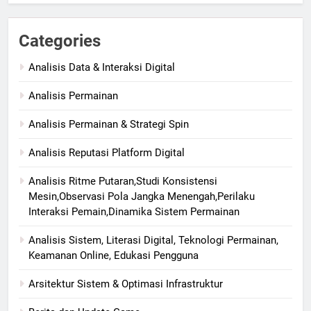
Categories
Analisis Data & Interaksi Digital
Analisis Permainan
Analisis Permainan & Strategi Spin
Analisis Reputasi Platform Digital
Analisis Ritme Putaran,Studi Konsistensi
Mesin,Observasi Pola Jangka Menengah,Perilaku
Interaksi Pemain,Dinamika Sistem Permainan
Analisis Sistem, Literasi Digital, Teknologi Permainan,
Keamanan Online, Edukasi Pengguna
Arsitektur Sistem & Optimasi Infrastruktur