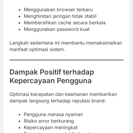
Menggunakan browser terbaru
Menghindari jaringan tidak stabil
Membersihkan cache secara berkala
Menggunakan password kuat
Langkah sederhana ini membantu memaksimalkan
manfaat optimasi sistem.
Dampak Positif terhadap
Kepercayaan Pengguna
Optimasi kecepatan dan keamanan memberikan
dampak langsung terhadap reputasi brand:
Pengguna merasa nyaman
Risiko error berkurang
Kepercayaan meningkat