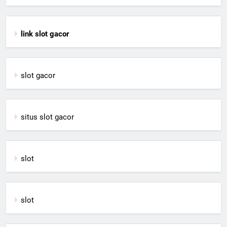
link slot gacor
slot gacor
situs slot gacor
slot
slot