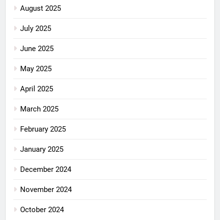
August 2025
July 2025
June 2025
May 2025
April 2025
March 2025
February 2025
January 2025
December 2024
November 2024
October 2024