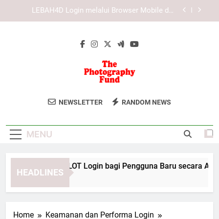
Skip
Panduan Menjaga Keamanan Password saat
to
Login KAYA787
content
Panduan Menjaga Kerahasiaan Informasi saat
Menggunakan KAYA787 Login
Panduan EDWINSLOT Login bagi Pengguna Baru
secara Aman dan Terarah
LEBAH4D Login melalui Browser Mobile dan
Desktop untuk Akses yang Lebih Fleksibel
The
The Photography Fund Menyediakan
Panduan Menjaga Keamanan Password saat
NEWSLETTER
RANDOM NEWS
Login KAYA787
Photography
Dukungan Bagi Fotografer Kreatif.
Panduan Menjaga Kerahasiaan Informasi saat
Sumber Daya Dan Peluang Pendanaan
Menggunakan KAYA787 Login
Fund
MENU
Bagi Seniman Visual.
nduan EDWINSLOT Login bagi Pengguna Baru secara Aman d
HEADLINES
Weeks Ago
Home
Keamanan dan Performa Login