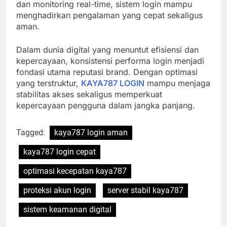
dan monitoring real-time, sistem login mampu
menghadirkan pengalaman yang cepat sekaligus
aman.
Dalam dunia digital yang menuntut efisiensi dan
kepercayaan, konsistensi performa login menjadi
fondasi utama reputasi brand. Dengan optimasi
yang terstruktur,
KAYA787 LOGIN
mampu menjaga
stabilitas akses sekaligus memperkuat
kepercayaan pengguna dalam jangka panjang.
Tagged:
kaya787 login aman
kaya787 login cepat
optimasi kecepatan kaya787
proteksi akun login
server stabil kaya787
sistem keamanan digital