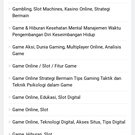
Gambling, Slot Machines, Kasino Online, Strategi
Bermain
Game & Hiburan Kesehatan Mental Manajemen Waktu
Pengembangan Diri Keseimbangan Hidup
Game Aksi, Dunia Gaming, Multiplayer Online, Analisis
Game
Game Online / Slot / Fitur Game
Game Online Strategi Bermain Tips Gaming Taktik dan
Teknik Psikologi dalam Game
Game Online, Edukasi, Slot Digital
Game Online, Slot
Game Online, Teknologi Digital, Akses Situs, Tips Digital
Game, Hiburan, Slot