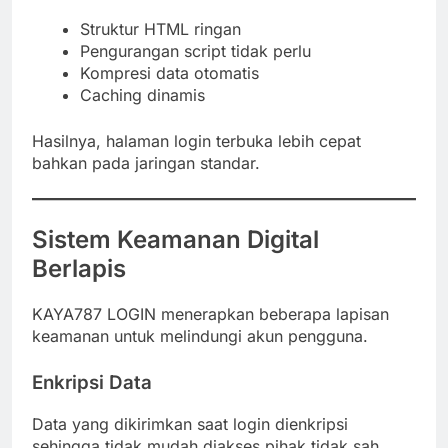
Struktur HTML ringan
Pengurangan script tidak perlu
Kompresi data otomatis
Caching dinamis
Hasilnya, halaman login terbuka lebih cepat
bahkan pada jaringan standar.
Sistem Keamanan Digital
Berlapis
KAYA787 LOGIN menerapkan beberapa lapisan
keamanan untuk melindungi akun pengguna.
Enkripsi Data
Data yang dikirimkan saat login dienkripsi
sehingga tidak mudah diakses pihak tidak sah.