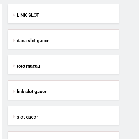
LINK SLOT
dana slot gacor
toto macau
link slot gacor
slot gacor