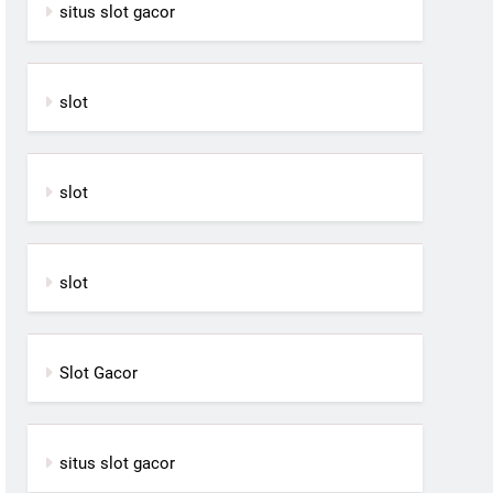
situs slot gacor
slot
slot
slot
Slot Gacor
situs slot gacor