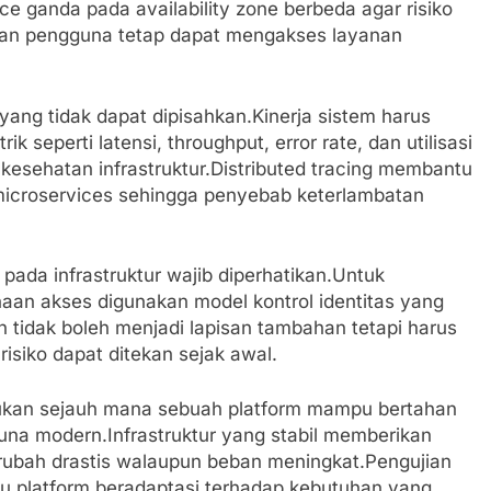
e ganda pada availability zone berbeda agar risiko
ikan pengguna tetap dapat mengakses layanan
yang tidak dapat dipisahkan.Kinerja sistem harus
ik seperti latensi, throughput, error rate, dan utilisasi
esehatan infrastruktur.Distributed tracing membantu
 microservices sehingga penyebab keterlambatan
 pada infrastruktur wajib diperhatikan.Untuk
an akses digunakan model kontrol identitas yang
an tidak boleh menjadi lapisan tambahan tetapi harus
risiko dapat ditekan sejak awal.
ntukan sejauh mana sebuah platform mampu bertahan
guna modern.Infrastruktur yang stabil memberikan
rubah drastis walaupun beban meningkat.Pengujian
u platform beradaptasi terhadap kebutuhan yang