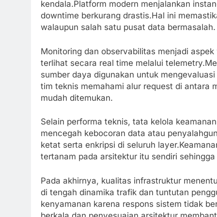
kendala.Platform modern menjalankan instanc
downtime berkurang drastis.Hal ini memast
walaupun salah satu pusat data bermasalah.
Monitoring dan observabilitas menjadi aspek 
terlihat secara real time melalui telemetry.Metr
sumber daya digunakan untuk mengevaluasi k
tim teknis memahami alur request di antara
mudah ditemukan.
Selain performa teknis, tata kelola keamanan
mencegah kebocoran data atau penyalahguna
ketat serta enkripsi di seluruh layer.Keaman
tertanam pada arsitektur itu sendiri sehingga 
Pada akhirnya, kualitas infrastruktur mene
di tengah dinamika trafik dan tuntutan peng
kenyamanan karena respons sistem tidak be
berkala dan penyesuaian arsitektur membant