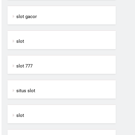
slot gacor
slot
slot 777
situs slot
slot