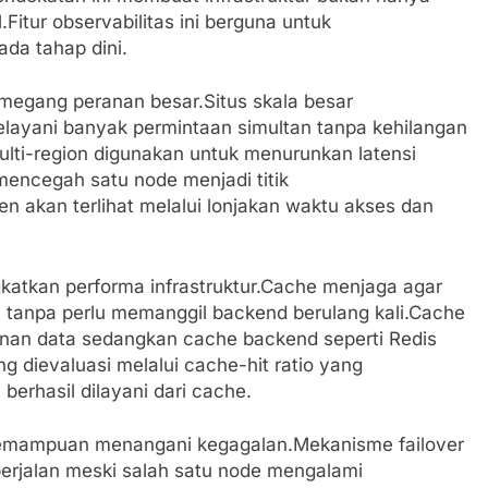
l.Fitur observabilitas ini berguna untuk
ada tahap dini.
emegang peranan besar.Situs skala besar
yani banyak permintaan simultan tanpa kehilangan
 multi-region digunakan untuk menurunkan latensi
mencegah satu node menjadi titik
en akan terlihat melalui lonjakan waktu akses dan
katkan performa infrastruktur.Cache menjaga agar
at tanpa perlu memanggil backend berulang kali.Cache
anan data sedangkan cache backend seperti Redis
 dievaluasi melalui cache-hit ratio yang
erhasil dilayani dari cache.
i kemampuan menangani kegagalan.Mekanisme failover
erjalan meski salah satu node mengalami