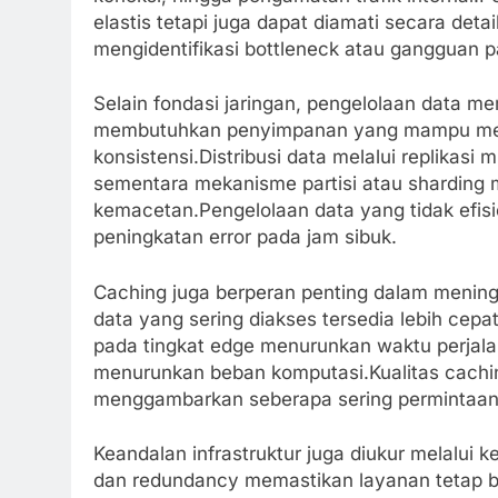
elastis tetapi juga dapat diamati secara detai
mengidentifikasi bottleneck atau gangguan p
Selain fondasi jaringan, pengelolaan data m
membutuhkan penyimpanan yang mampu mela
konsistensi.Distribusi data melalui replikasi
sementara mekanisme partisi atau sharding 
kemacetan.Pengelolaan data yang tidak efisi
peningkatan error pada jam sibuk.
Caching juga berperan penting dalam mening
data yang sering diakses tersedia lebih cep
pada tingkat edge menurunkan waktu perjal
menurunkan beban komputasi.Kualitas caching
menggambarkan seberapa sering permintaan b
Keandalan infrastruktur juga diukur melalu
dan redundancy memastikan layanan tetap b