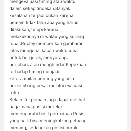
mengevaluasi timing atau waktu
dalam setiap tindakan.Banyak
kesalahan terjadi bukan karena
pemain tidak tahu apa yang harus
dilakukan, tetapi karena
melakukannya di waktu yang kurang
tepat.Replay memberikan gambaran
jelas mengenai kapan waktu ideal
untuk bergerak, menyerang,
bertahan, atau menghindar.Kepekaan
terhadap timing menjadi
keterampilan penting yang bisa
berkembang pesat melalui evaluasi
rutin.
Selain itu, pemain juga dapat melihat
bagaimana posisi mereka
memengaruhi hasil permainan.Posisi
yang baik bisa meningkatkan peluang
menang, sedangkan posisi buruk