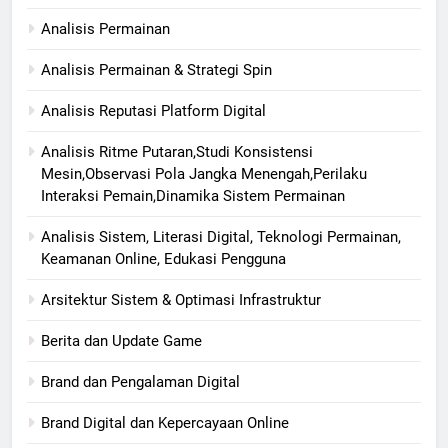
Analisis Permainan
Analisis Permainan & Strategi Spin
Analisis Reputasi Platform Digital
Analisis Ritme Putaran,Studi Konsistensi
Mesin,Observasi Pola Jangka Menengah,Perilaku
Interaksi Pemain,Dinamika Sistem Permainan
Analisis Sistem, Literasi Digital, Teknologi Permainan,
Keamanan Online, Edukasi Pengguna
Arsitektur Sistem & Optimasi Infrastruktur
Berita dan Update Game
Brand dan Pengalaman Digital
Brand Digital dan Kepercayaan Online