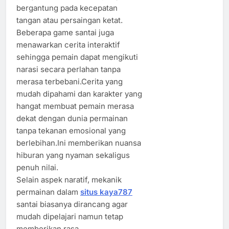
bergantung pada kecepatan
tangan atau persaingan ketat.
Beberapa game santai juga
menawarkan cerita interaktif
sehingga pemain dapat mengikuti
narasi secara perlahan tanpa
merasa terbebani.Cerita yang
mudah dipahami dan karakter yang
hangat membuat pemain merasa
dekat dengan dunia permainan
tanpa tekanan emosional yang
berlebihan.Ini memberikan nuansa
hiburan yang nyaman sekaligus
penuh nilai.
Selain aspek naratif, mekanik
permainan dalam
situs kaya787
santai biasanya dirancang agar
mudah dipelajari namun tetap
memberikan rasa