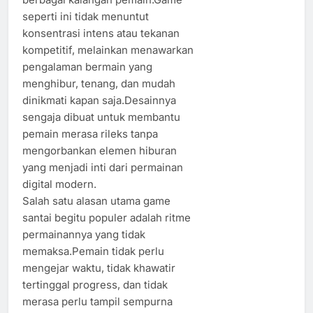
seperti ini tidak menuntut
konsentrasi intens atau tekanan
kompetitif, melainkan menawarkan
pengalaman bermain yang
menghibur, tenang, dan mudah
dinikmati kapan saja.Desainnya
sengaja dibuat untuk membantu
pemain merasa rileks tanpa
mengorbankan elemen hiburan
yang menjadi inti dari permainan
digital modern.
Salah satu alasan utama game
santai begitu populer adalah ritme
permainannya yang tidak
memaksa.Pemain tidak perlu
mengejar waktu, tidak khawatir
tertinggal progress, dan tidak
merasa perlu tampil sempurna