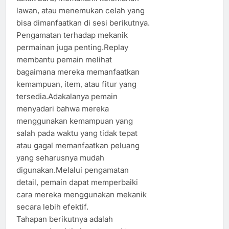
lawan, atau menemukan celah yang
bisa dimanfaatkan di sesi berikutnya.
Pengamatan terhadap mekanik
permainan juga penting.Replay
membantu pemain melihat
bagaimana mereka memanfaatkan
kemampuan, item, atau fitur yang
tersedia.Adakalanya pemain
menyadari bahwa mereka
menggunakan kemampuan yang
salah pada waktu yang tidak tepat
atau gagal memanfaatkan peluang
yang seharusnya mudah
digunakan.Melalui pengamatan
detail, pemain dapat memperbaiki
cara mereka menggunakan mekanik
secara lebih efektif.
Tahapan berikutnya adalah