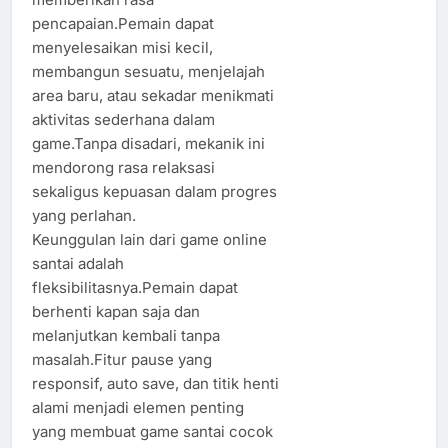
pencapaian.Pemain dapat
menyelesaikan misi kecil,
membangun sesuatu, menjelajah
area baru, atau sekadar menikmati
aktivitas sederhana dalam
game.Tanpa disadari, mekanik ini
mendorong rasa relaksasi
sekaligus kepuasan dalam progres
yang perlahan.
Keunggulan lain dari game online
santai adalah
fleksibilitasnya.Pemain dapat
berhenti kapan saja dan
melanjutkan kembali tanpa
masalah.Fitur pause yang
responsif, auto save, dan titik henti
alami menjadi elemen penting
yang membuat game santai cocok