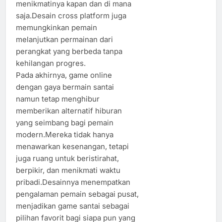
menikmatinya kapan dan di mana
saja.Desain cross platform juga
memungkinkan pemain
melanjutkan permainan dari
perangkat yang berbeda tanpa
kehilangan progres.
Pada akhirnya, game online
dengan gaya bermain santai
namun tetap menghibur
memberikan alternatif hiburan
yang seimbang bagi pemain
modern.Mereka tidak hanya
menawarkan kesenangan, tetapi
juga ruang untuk beristirahat,
berpikir, dan menikmati waktu
pribadi.Desainnya menempatkan
pengalaman pemain sebagai pusat,
menjadikan game santai sebagai
pilihan favorit bagi siapa pun yang