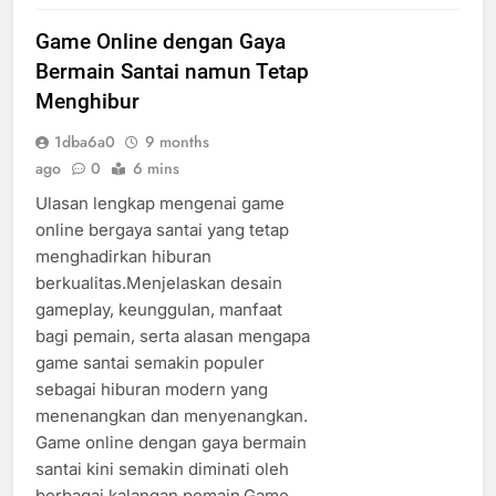
Game Online dengan Gaya
Bermain Santai namun Tetap
Menghibur
1dba6a0
9 months
ago
0
6 mins
Ulasan lengkap mengenai game
online bergaya santai yang tetap
menghadirkan hiburan
berkualitas.Menjelaskan desain
gameplay, keunggulan, manfaat
bagi pemain, serta alasan mengapa
game santai semakin populer
sebagai hiburan modern yang
menenangkan dan menyenangkan.
Game online dengan gaya bermain
santai kini semakin diminati oleh
berbagai kalangan pemain.Game