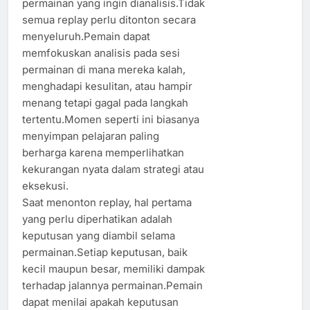
permainan yang ingin dianalisis.Tidak
semua replay perlu ditonton secara
menyeluruh.Pemain dapat
memfokuskan analisis pada sesi
permainan di mana mereka kalah,
menghadapi kesulitan, atau hampir
menang tetapi gagal pada langkah
tertentu.Momen seperti ini biasanya
menyimpan pelajaran paling
berharga karena memperlihatkan
kekurangan nyata dalam strategi atau
eksekusi.
Saat menonton replay, hal pertama
yang perlu diperhatikan adalah
keputusan yang diambil selama
permainan.Setiap keputusan, baik
kecil maupun besar, memiliki dampak
terhadap jalannya permainan.Pemain
dapat menilai apakah keputusan