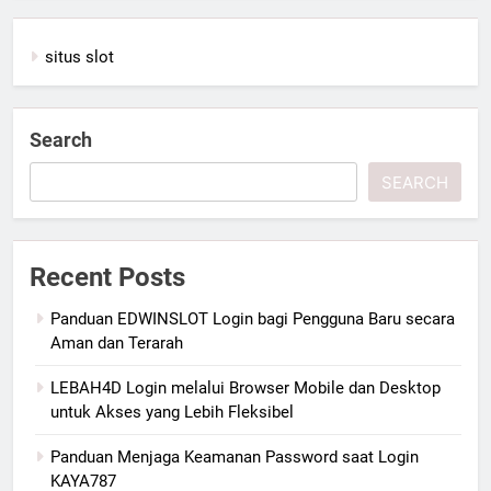
situs slot
Search
SEARCH
Recent Posts
Panduan EDWINSLOT Login bagi Pengguna Baru secara
Aman dan Terarah
LEBAH4D Login melalui Browser Mobile dan Desktop
untuk Akses yang Lebih Fleksibel
Panduan Menjaga Keamanan Password saat Login
KAYA787