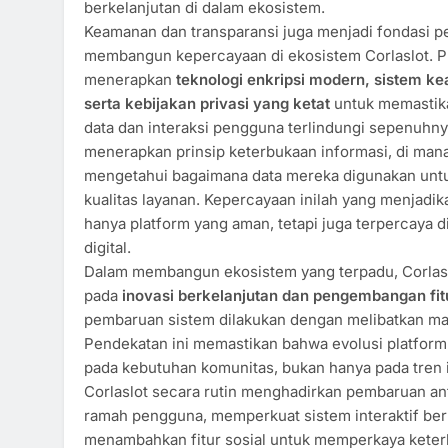
berkelanjutan di dalam ekosistem.
Keamanan dan transparansi juga menjadi fondasi p
membangun kepercayaan di ekosistem Corlaslot. Pl
menerapkan
teknologi enkripsi modern, sistem k
serta kebijakan privasi yang ketat
untuk memastik
data dan interaksi pengguna terlindungi sepenuhnya.
menerapkan prinsip keterbukaan informasi, di man
mengetahui bagaimana data mereka digunakan unt
kualitas layanan. Kepercayaan inilah yang menjadika
hanya platform yang aman, tetapi juga terpercaya 
digital.
Dalam membangun ekosistem yang terpadu, Corlasl
pada
inovasi berkelanjutan dan pengembangan fit
pembaruan sistem dilakukan dengan melibatkan ma
Pendekatan ini memastikan bahwa evolusi platform 
pada kebutuhan komunitas, bukan hanya pada tren i
Corlaslot secara rutin menghadirkan pembaruan an
ramah pengguna, memperkuat sistem interaktif berb
menambahkan fitur sosial untuk memperkaya keterl