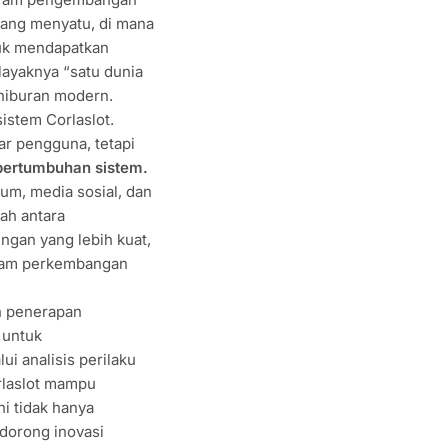
 yang menyatu, di mana
tuk mendapatkan
layaknya “satu dunia
hiburan modern.
istem Corlaslot.
r pengguna, tetapi
pertumbuhan sistem.
rum, media sosial, dan
ah antara
ngan yang lebih kuat,
alam perkembangan
ah penerapan
untuk
i analisis perilaku
rlaslot mampu
i tidak hanya
dorong inovasi