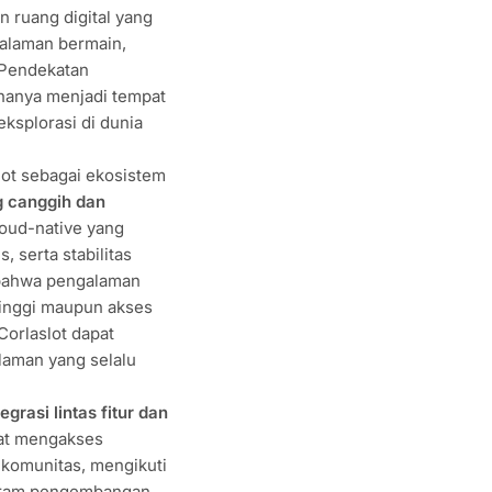
n ruang digital yang
alaman bermain,
. Pendekatan
 hanya menjadi tempat
eksplorasi di dunia
lot sebagai ekosistem
ng canggih dan
loud-native yang
, serta stabilitas
 bahwa pengalaman
tinggi maupun akses
Corlaslot dapat
laman yang selalu
tegrasi lintas fitur dan
at mengakses
 komunitas, mengikuti
rogram pengembangan