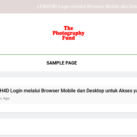
LEBAH4D Login melalui Browser Mobile dan Desk
Panduan Menjaga Ke
Panduan Menjaga Kerahasiaan Infor
 Photography Fund
Panduan EDWINSLOT Login bagi Pe
graphy Fund Menyediakan Dukungan Bagi Fotografer Kreatif. 
LEBAH4D Login melalui Browser Mobile dan Desk
SAMPLE PAGE
Panduan Menjaga Ke
Panduan Menjaga Kerahasiaan Infor
lalui Browser Mobile dan Desktop untuk Akses yang Lebih Fle