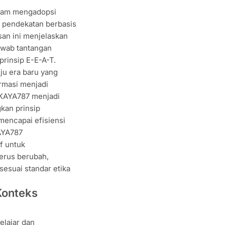
lam mengadopsi
ui pendekatan berbasis
san ini menjelaskan
awab tantangan
 prinsip E-E-A-T.
ju era baru yang
ormasi menjadi
i KAYA787 menjadi
kan prinsip
mencapai efisiensi
KAYA787
f untuk
terus berubah,
sesuai standar etika
Konteks
elajar dan