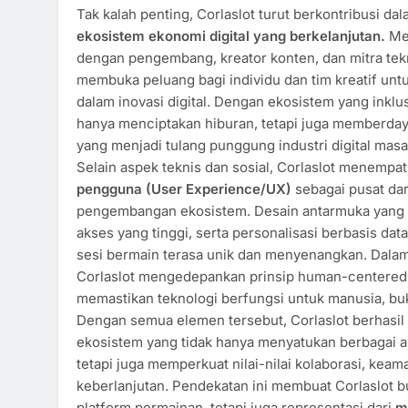
Tak kalah penting, Corlaslot turut berkontribusi 
ekosistem ekonomi digital yang berkelanjutan.
Mel
dengan pengembang, kreator konten, dan mitra tekn
membuka peluang bagi individu dan tim kreatif untu
dalam inovasi digital. Dengan ekosistem yang inklusif
hanya menciptakan hiburan, tetapi juga memberday
yang menjadi tulang punggung industri digital mas
Selain aspek teknis dan sosial, Corlaslot menempa
pengguna (User Experience/UX)
sebagai pusat dar
pengembangan ekosistem. Desain antarmuka yang in
akses yang tinggi, serta personalisasi berbasis dat
sesi bermain terasa unik dan menyenangkan. Dalam s
Corlaslot mengedepankan prinsip human-centered
memastikan teknologi berfungsi untuk manusia, bu
Dengan semua elemen tersebut, Corlaslot berhas
ekosistem yang tidak hanya menyatukan berbagai as
tetapi juga memperkuat nilai-nilai kolaborasi, keam
keberlanjutan. Pendekatan ini membuat Corlaslot 
platform permainan, tetapi juga representasi dari
m