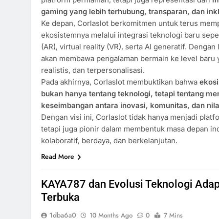
gaming yang lebih terhubung, transparan, dan inkl
Ke depan, Corlaslot berkomitmen untuk terus mem
ekosistemnya melalui integrasi teknologi baru sepe
(AR), virtual reality (VR), serta AI generatif. Dengan 
akan membawa pengalaman bermain ke level baru ya
realistis, dan terpersonalisasi.
Pada akhirnya, Corlaslot membuktikan bahwa
ekos
bukan hanya tentang teknologi, tetapi tentang me
keseimbangan antara inovasi, komunitas, dan nil
Dengan visi ini, Corlaslot tidak hanya menjadi platfo
tetapi juga pionir dalam membentuk masa depan in
kolaboratif, berdaya, dan berkelanjutan.
Read More
KAYA787 dan Evolusi Teknologi Adapt
Terbuka
1dba6a0
10 Months Ago
0
7 Mins