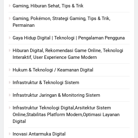
Gaming, Hiburan Sehat, Tips & Trik
Gaming, Pokémon, Strategi Gaming, Tips & Trik,
Permainan
Gaya Hidup Digital | Teknologi | Pengalaman Pengguna
Hiburan Digital, Rekomendasi Game Online, Teknologi
Interaktif, User Experience Game Modern
Hukum & Teknologi / Keamanan Digital
Infrastruktur & Teknologi Sistem
Infrastruktur Jaringan & Monitoring Sistem
Infrastruktur Teknologi Digital,Arsitektur Sistem
Online,Stabilitas Platform Modern,Optimasi Layanan
Digital
Inovasi Antarmuka Digital