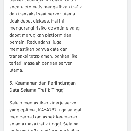
secara otomatis mengalihkan trafik
dan transaksi saat server utama
tidak dapat diakses. Hal ini
mengurangi risiko downtime yang
dapat merugikan platform dan
pemain. Redundansi juga
memastikan bahwa data dan
transaksi tetap aman, bahkan jika
terjadi masalah dengan server
utama.
5.
Keamanan dan Perlindungan
Data Selama Trafik Tinggi
Selain memastikan kinerja server
yang optimal, KAYA787 juga sangat
memperhatikan aspek keamanan
selama masa trafik tinggi. Selama
lonjakan trafik, platform perjudian