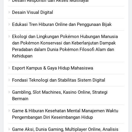
Desain Responsif dan Akses Multilayar
Desain Visual Digital
Edukasi Tren Hiburan Online dan Penggunaan Bijak
Ekologi dan Lingkungan Pokémon Hubungan Manusia
dan Pokémon Konservasi dan Keberlanjutan Dampak
Peradaban dalam Dunia Pokémon Filosofi Alam dan
Kehidupan
Esport Kampus & Gaya Hidup Mahasiswa
Fondasi Teknologi dan Stabilitas Sistem Digital
Gambling, Slot Machines, Kasino Online, Strategi
Bermain
Game & Hiburan Kesehatan Mental Manajemen Waktu
Pengembangan Diri Keseimbangan Hidup
Game Aksi, Dunia Gaming, Multiplayer Online, Analisis