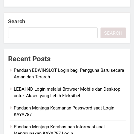
Search
SEARCH
Recent Posts
Panduan EDWINSLOT Login bagi Pengguna Baru secara
Aman dan Terarah
LEBAH4D Login melalui Browser Mobile dan Desktop
untuk Akses yang Lebih Fleksibel
Panduan Menjaga Keamanan Password saat Login
KAYA787
Panduan Menjaga Kerahasiaan Informasi saat
Menggunakan KAYA787 Login