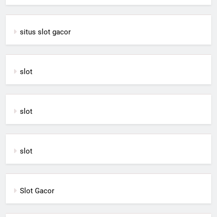
situs slot gacor
slot
slot
slot
Slot Gacor