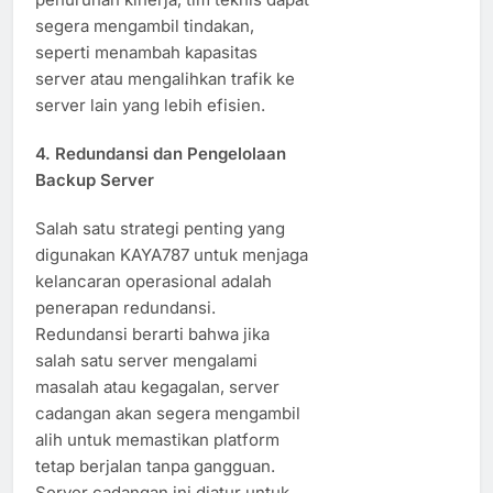
segera mengambil tindakan,
seperti menambah kapasitas
server atau mengalihkan trafik ke
server lain yang lebih efisien.
4.
Redundansi dan Pengelolaan
Backup Server
Salah satu strategi penting yang
digunakan KAYA787 untuk menjaga
kelancaran operasional adalah
penerapan redundansi.
Redundansi berarti bahwa jika
salah satu server mengalami
masalah atau kegagalan, server
cadangan akan segera mengambil
alih untuk memastikan platform
tetap berjalan tanpa gangguan.
Server cadangan ini diatur untuk