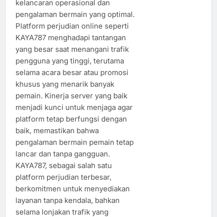
kelancaran operasional dan
pengalaman bermain yang optimal.
Platform perjudian online seperti
KAYA787 menghadapi tantangan
yang besar saat menangani trafik
pengguna yang tinggi, terutama
selama acara besar atau promosi
khusus yang menarik banyak
pemain. Kinerja server yang baik
menjadi kunci untuk menjaga agar
platform tetap berfungsi dengan
baik, memastikan bahwa
pengalaman bermain pemain tetap
lancar dan tanpa gangguan.
KAYA787, sebagai salah satu
platform perjudian terbesar,
berkomitmen untuk menyediakan
layanan tanpa kendala, bahkan
selama lonjakan trafik yang