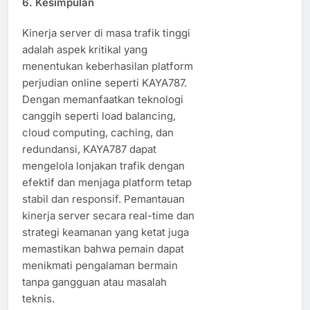
6.
Kesimpulan
Kinerja server di masa trafik tinggi
adalah aspek kritikal yang
menentukan keberhasilan platform
perjudian online seperti KAYA787.
Dengan memanfaatkan teknologi
canggih seperti load balancing,
cloud computing, caching, dan
redundansi, KAYA787 dapat
mengelola lonjakan trafik dengan
efektif dan menjaga platform tetap
stabil dan responsif. Pemantauan
kinerja server secara real-time dan
strategi keamanan yang ketat juga
memastikan bahwa pemain dapat
menikmati pengalaman bermain
tanpa gangguan atau masalah
teknis.