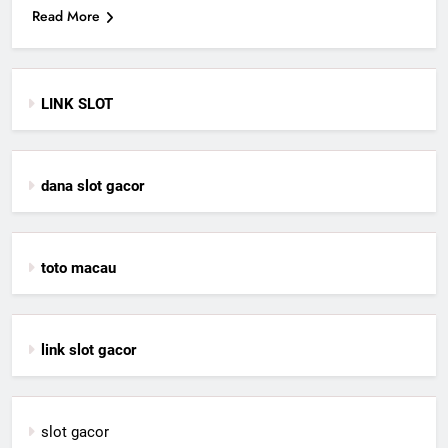
Read More
LINK SLOT
dana slot gacor
toto macau
link slot gacor
slot gacor