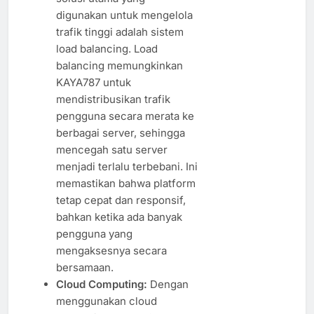
digunakan untuk mengelola
trafik tinggi adalah sistem
load balancing. Load
balancing memungkinkan
KAYA787 untuk
mendistribusikan trafik
pengguna secara merata ke
berbagai server, sehingga
mencegah satu server
menjadi terlalu terbebani. Ini
memastikan bahwa platform
tetap cepat dan responsif,
bahkan ketika ada banyak
pengguna yang
mengaksesnya secara
bersamaan.
Cloud Computing:
Dengan
menggunakan cloud