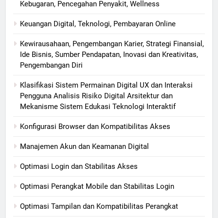
Kebugaran, Pencegahan Penyakit, Wellness
Keuangan Digital, Teknologi, Pembayaran Online
Kewirausahaan, Pengembangan Karier, Strategi Finansial,
Ide Bisnis, Sumber Pendapatan, Inovasi dan Kreativitas,
Pengembangan Diri
Klasifikasi Sistem Permainan Digital UX dan Interaksi
Pengguna Analisis Risiko Digital Arsitektur dan
Mekanisme Sistem Edukasi Teknologi Interaktif
Konfigurasi Browser dan Kompatibilitas Akses
Manajemen Akun dan Keamanan Digital
Optimasi Login dan Stabilitas Akses
Optimasi Perangkat Mobile dan Stabilitas Login
Optimasi Tampilan dan Kompatibilitas Perangkat