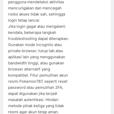
pengguna mendeteksi aktivitas
mencurigakan dan mencegah
risiko akses tidak sah, sehingga
login tetap lancar.
Jika login gagal atau mengalami
kendala, beberapa langkah
troubleshooting dapat diterapkan.
Gunakan mode incognito atau
private browser, tutup tab atau
aplikasi lain yang menggunakan
bandwidth tinggi, atau gunakan
browser alternatif yang
kompatibel. Fitur pemulihan akun
resmi Pokemon787, seperti reset
password atau pemulihan 2FA,
dapat digunakan jika terjadi
masalah autentikasi. Hindari
metode pihak ketiga yang tidak
resmi agar akun tetap aman.