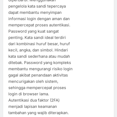
pengelola kata sandi tepercaya
dapat membantu menyimpan
informasi login dengan aman dan
mempercepat proses autentikasi.
Password yang kuat sangat
penting. Kata sandi ideal terdiri
dari kombinasi huruf besar, huruf
kecil, angka, dan simbol. Hindari
kata sandi sederhana atau mudah
ditebak. Password yang kompleks
membantu mengurangi risiko login
gagal akibat penandaan aktivitas
mencurigakan oleh sistem,
sehingga mempercepat proses
login di browser lama.
Autentikasi dua faktor (2FA)
menjadi lapisan keamanan
tambahan yang wajib diterapkan.