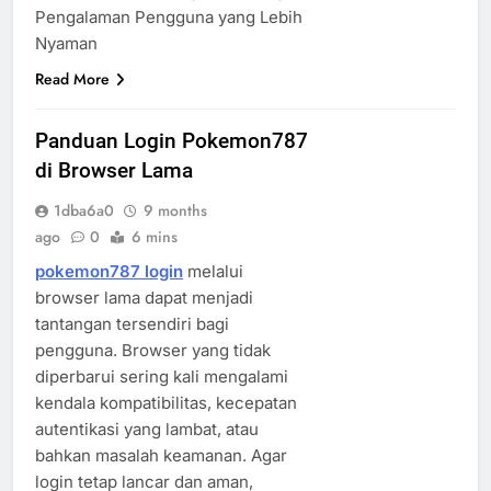
Pengalaman Pengguna yang Lebih
Nyaman
Read More
Panduan Login Pokemon787
di Browser Lama
1dba6a0
9 months
ago
0
6 mins
pokemon787 login
melalui
browser lama dapat menjadi
tantangan tersendiri bagi
pengguna. Browser yang tidak
diperbarui sering kali mengalami
kendala kompatibilitas, kecepatan
autentikasi yang lambat, atau
bahkan masalah keamanan. Agar
login tetap lancar dan aman,