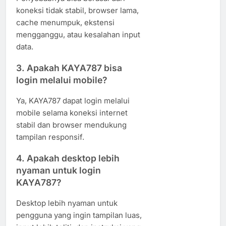
koneksi tidak stabil, browser lama,
cache menumpuk, ekstensi
mengganggu, atau kesalahan input
data.
3. Apakah KAYA787 bisa
login melalui mobile?
Ya, KAYA787 dapat login melalui
mobile selama koneksi internet
stabil dan browser mendukung
tampilan responsif.
4. Apakah desktop lebih
nyaman untuk login
KAYA787?
Desktop lebih nyaman untuk
pengguna yang ingin tampilan luas,