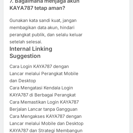
7. Bagaimana menjaga akun
KAYA787 tetap aman?
Gunakan kata sandi kuat, jangan
membagikan data akun, hindari
perangkat publik, dan selalu keluar
setelah selesai.
Internal Linking
Suggestion
Cara Login KAYA787 dengan
Lancar melalui Perangkat Mobile
dan Desktop
Cara Mengatasi Kendala Login
KAYA787 di Berbagai Perangkat
Cara Memastikan Login KAYA787
Berjalan Lancar tanpa Gangguan
Cara Mengakses KAYA787 dengan
Lancar melalui Mobile dan Desktop
KAYA787 dan Strategi Membangun