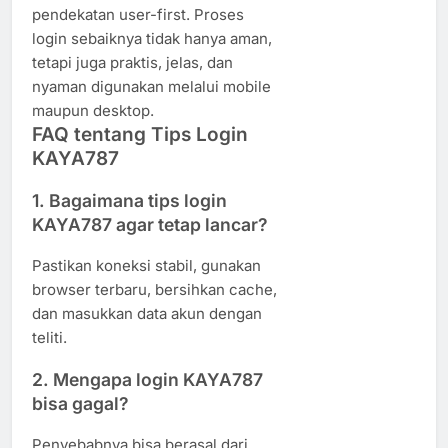
pendekatan user-first. Proses
login sebaiknya tidak hanya aman,
tetapi juga praktis, jelas, dan
nyaman digunakan melalui mobile
maupun desktop.
FAQ tentang Tips Login
KAYA787
1. Bagaimana tips login
KAYA787 agar tetap lancar?
Pastikan koneksi stabil, gunakan
browser terbaru, bersihkan cache,
dan masukkan data akun dengan
teliti.
2. Mengapa login KAYA787
bisa gagal?
Penyebabnya bisa berasal dari