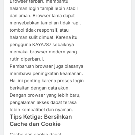
Browser terbaru membantu
halaman login tampil lebih stabil
dan aman. Browser lama dapat
menyebabkan tampilan tidak rapi,
tombol tidak responsif, atau
halaman sulit dimuat. Karena itu,
pengguna KAYA787 sebaiknya
memakai browser modern yang
rutin diperbarui.
Pembaruan browser juga biasanya
membawa peningkatan keamanan.
Hal ini penting karena proses login
berkaitan dengan data akun.
Dengan browser yang lebih baru,
pengalaman akses dapat terasa
lebih kompatibel dan nyaman.
Tips Ketiga: Bersihkan
Cache dan Cookie
Cache dan cookie dapat