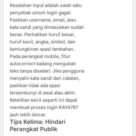
Kesalahan input adalah salah satu
penyebab umum login gagal.
Pastikan username, email, atau
kata sandi yang dimasukkan sudah
benar. Perhatikan huruf besar,
huruf kecil, angka, simbol, dan
kemungkinan spasi tambahan.
Pada perangkat mobile, fitur
autocorrect kadang mengubah
teks tanpa disadari. Jika pengguna
menyalin kata sandi dari catatan,
pastikan tidak ada spasi
tersembunyi di awal atau akhir.
Ketelitian kecil seperti ini dapat
membuat proses login KAYA787
jauh lebih lancar.
Tips Kelima: Hindari
Perangkat Publik