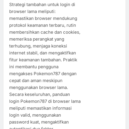
Strategi tambahan untuk login di
browser lama meliputi:
memastikan browser mendukung
protokol keamanan terbaru, rutin
membersihkan cache dan cookies,
memeriksa perangkat yang
terhubung, menjaga koneksi
internet stabil, dan mengaktifkan
fitur keamanan tambahan. Praktik
ini membantu pengguna
mengakses Pokemon787 dengan
cepat dan aman meskipun
menggunakan browser lama.
Secara keseluruhan, panduan
login Pokemon787 di browser lama
meliputi memastikan informasi
login valid, menggunakan
password kuat, mengaktifkan
autentikasi dua faktor,