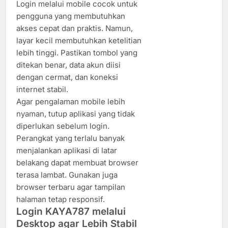
Login melalui mobile cocok untuk
pengguna yang membutuhkan
akses cepat dan praktis. Namun,
layar kecil membutuhkan ketelitian
lebih tinggi. Pastikan tombol yang
ditekan benar, data akun diisi
dengan cermat, dan koneksi
internet stabil.
Agar pengalaman mobile lebih
nyaman, tutup aplikasi yang tidak
diperlukan sebelum login.
Perangkat yang terlalu banyak
menjalankan aplikasi di latar
belakang dapat membuat browser
terasa lambat. Gunakan juga
browser terbaru agar tampilan
halaman tetap responsif.
Login KAYA787 melalui
Desktop agar Lebih Stabil