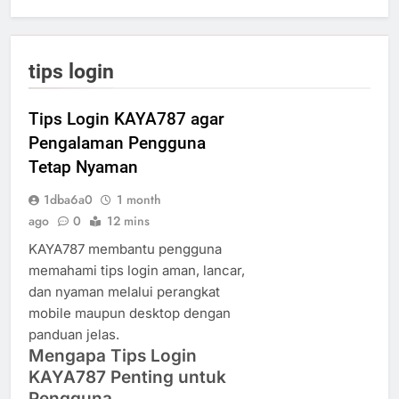
tips login
Tips Login KAYA787 agar
Pengalaman Pengguna
Tetap Nyaman
1dba6a0
1 month
ago
0
12 mins
KAYA787 membantu pengguna
memahami tips login aman, lancar,
dan nyaman melalui perangkat
mobile maupun desktop dengan
panduan jelas.
Mengapa Tips Login
KAYA787 Penting untuk
Pengguna