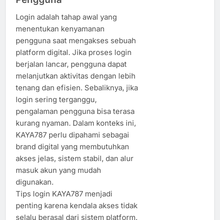
Login adalah tahap awal yang
menentukan kenyamanan
pengguna saat mengakses sebuah
platform digital. Jika proses login
berjalan lancar, pengguna dapat
melanjutkan aktivitas dengan lebih
tenang dan efisien. Sebaliknya, jika
login sering terganggu,
pengalaman pengguna bisa terasa
kurang nyaman. Dalam konteks ini,
KAYA787 perlu dipahami sebagai
brand digital yang membutuhkan
akses jelas, sistem stabil, dan alur
masuk akun yang mudah
digunakan.
Tips login KAYA787 menjadi
penting karena kendala akses tidak
selalu berasal dari sistem platform.