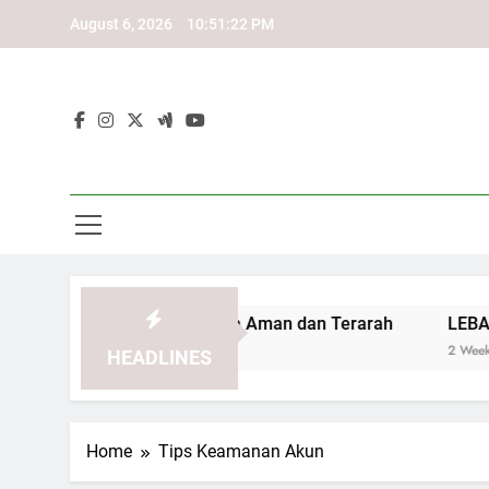
Skip
August 6, 2026
10:51:23 PM
to
content
The
The Photo
gguna Baru secara Aman dan Terarah
LEBAH4D Login me
2 Weeks Ago
HEADLINES
Home
Tips Keamanan Akun