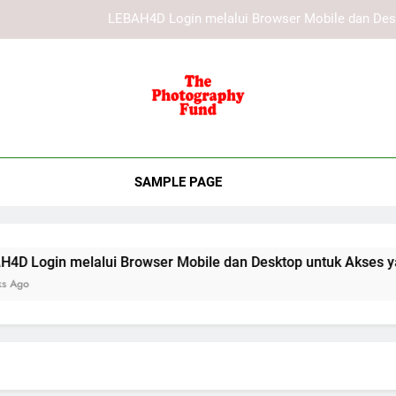
LEBAH4D Login melalui Browser Mobile dan Desk
Panduan Menjaga Ke
Panduan Menjaga Kerahasiaan Infor
 Photography Fund
Panduan EDWINSLOT Login bagi Pe
graphy Fund Menyediakan Dukungan Bagi Fotografer Kreatif. 
LEBAH4D Login melalui Browser Mobile dan Desk
SAMPLE PAGE
Panduan Menjaga Ke
Panduan Menjaga Kerahasiaan Infor
lalui Browser Mobile dan Desktop untuk Akses yang Lebih Fl