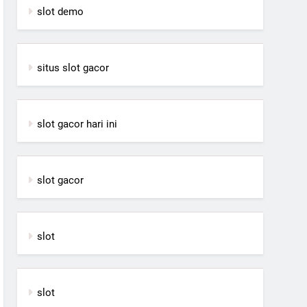
slot demo
situs slot gacor
slot gacor hari ini
slot gacor
slot
slot