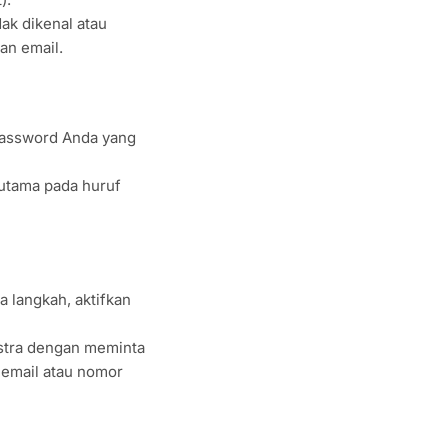
dak dikenal atau
an email.
password Anda yang
rutama pada huruf
a langkah, aktifkan
stra dengan meminta
 email atau nomor