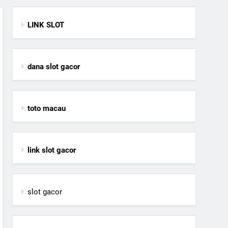
LINK SLOT
dana slot gacor
toto macau
link slot gacor
slot gacor