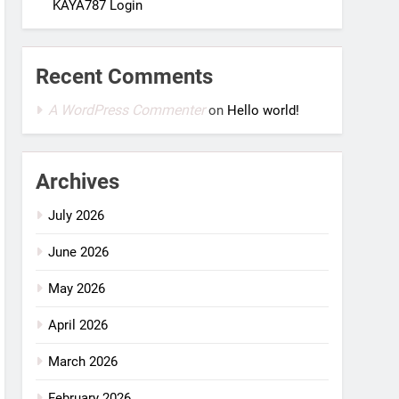
KAYA787 Login
Recent Comments
A WordPress Commenter
on
Hello world!
Archives
July 2026
June 2026
May 2026
April 2026
March 2026
February 2026