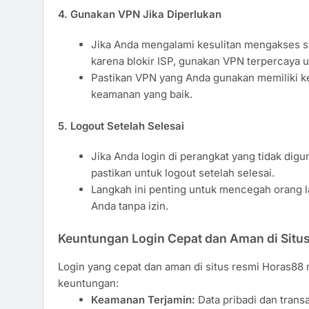
4.
Gunakan VPN Jika Diperlukan
Jika Anda mengalami kesulitan mengakses s
karena blokir ISP, gunakan VPN terpercaya
Pastikan VPN yang Anda gunakan memiliki k
keamanan yang baik.
5.
Logout Setelah Selesai
Jika Anda login di perangkat yang tidak digu
pastikan untuk logout setelah selesai.
Langkah ini penting untuk mencegah orang 
Anda tanpa izin.
Keuntungan Login Cepat dan Aman di Situ
Login yang cepat dan aman di situs resmi Horas88
keuntungan:
Keamanan Terjamin:
Data pribadi dan transa