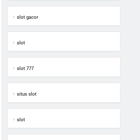
slot gacor
slot
slot 777
situs slot
slot