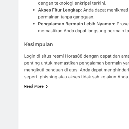
dengan teknologi enkripsi terkini.
Akses Fitur Lengkap:
Anda dapat menikmati 
permainan tanpa gangguan.
Pengalaman Bermain Lebih Nyaman:
Proses
memastikan Anda dapat langsung bermain ta
Kesimpulan
Login di situs resmi Horas88 dengan cepat dan am
penting untuk memastikan pengalaman bermain ya
mengikuti panduan di atas, Anda dapat menghindar
seperti phishing atau akses tidak sah ke akun Anda.
Read More