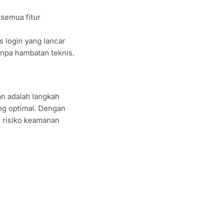
semua fitur
 login yang lancar
npa hambatan teknis.
an adalah langkah
ng optimal. Dengan
i risiko keamanan