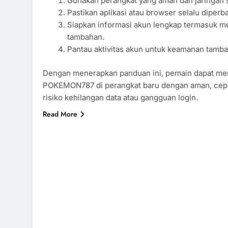
Gunakan perangkat yang aman dan jaringan s
Pastikan aplikasi atau browser selalu diperba
Siapkan informasi akun lengkap termasuk me
tambahan.
Pantau aktivitas akun untuk keamanan tamba
Dengan menerapkan panduan ini, pemain dapat me
POKEMON787 di perangkat baru dengan aman, cepa
risiko kehilangan data atau gangguan login.
Read More