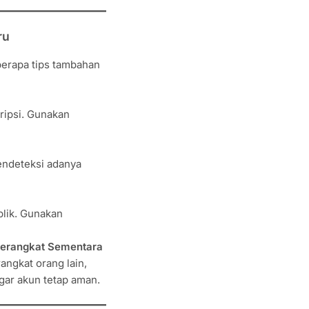
ru
berapa tips tambahan
kripsi. Gunakan
mendeteksi adanya
lik. Gunakan
Perangkat Sementara
angkat orang lain,
agar akun tetap aman.