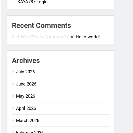
KAYA787 Login
Recent Comments
A WordPress Commenter
on
Hello world!
Archives
July 2026
June 2026
May 2026
April 2026
March 2026
February 2026