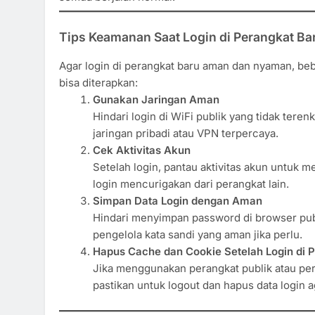
Tips Keamanan Saat Login di Perangkat Ba
Agar login di perangkat baru aman dan nyaman, be
bisa diterapkan:
Gunakan Jaringan Aman
Hindari login di WiFi publik yang tidak teren
jaringan pribadi atau VPN terpercaya.
Cek Aktivitas Akun
Setelah login, pantau aktivitas akun untuk 
login mencurigakan dari perangkat lain.
Simpan Data Login dengan Aman
Hindari menyimpan password di browser pub
pengelola kata sandi yang aman jika perlu.
Hapus Cache dan Cookie Setelah Login di 
Jika menggunakan perangkat publik atau per
pastikan untuk logout dan hapus data login 