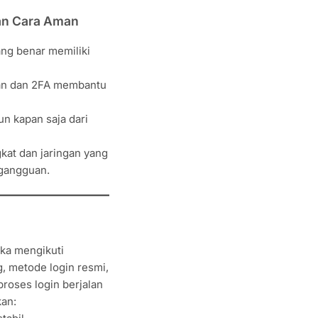
an Cara Aman
ang benar memiliki
han dan 2FA membantu
n kapan saja dari
kat dan jaringan yang
 gangguan.
ika mengikuti
, metode login resmi,
roses login berjalan
kan: