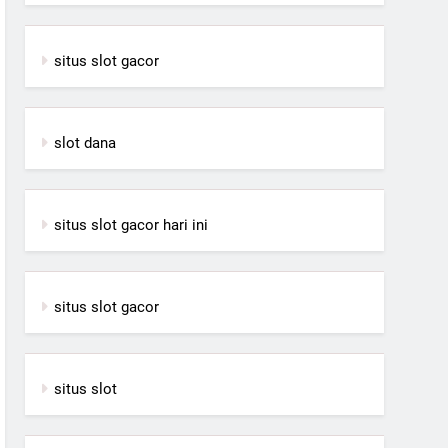
situs slot gacor
slot dana
situs slot gacor hari ini
situs slot gacor
situs slot