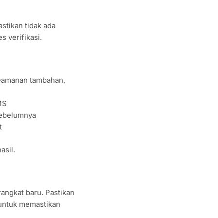
astikan tidak ada
 verifikasi.
keamanan tambahan,
MS
sebelumnya
t
asil.
rangkat baru. Pastikan
 untuk memastikan