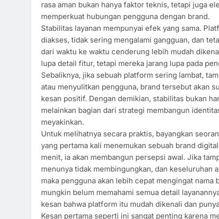
rasa aman bukan hanya faktor teknis, tetapi juga 
memperkuat hubungan pengguna dengan brand.
Stabilitas layanan mempunyai efek yang sama. Plat
diakses, tidak sering mengalami gangguan, dan teta
dari waktu ke waktu cenderung lebih mudah dikenal
lupa detail fitur, tetapi mereka jarang lupa pada pe
Sebaliknya, jika sebuah platform sering lambat, tamp
atau menyulitkan pengguna, brand tersebut akan su
kesan positif. Dengan demikian, stabilitas bukan ha
melainkan bagian dari strategi membangun identitas
meyakinkan.
Untuk melihatnya secara praktis, bayangkan seora
yang pertama kali menemukan sebuah brand digital
menit, ia akan membangun persepsi awal. Jika tamp
menunya tidak membingungkan, dan keseluruhan alu
maka pengguna akan lebih cepat mengingat nama br
mungkin belum memahami semua detail layanannya,
kesan bahwa platform itu mudah dikenali dan punya 
Kesan pertama seperti ini sangat penting karena me