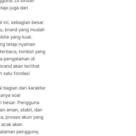
guna. Di sinilah
tapi juga dari
 ini, sebagian besar
itu, brand yang mudah
bile yang kuat.
ng tetap nyaman
 terbaca, tombol yang
la pengalaman di
rand akan terlihat
ah satu fondasi
i bagian dari karakter
anya soal
uh besar. Pengguna
n aman, stabil, dan
ta, proses akun yang
a acak akan
galaman pengguna,