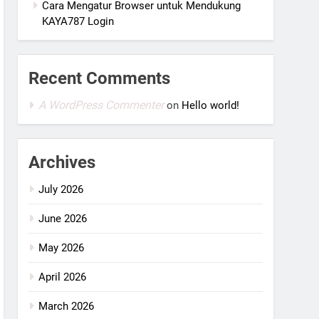
Cara Mengatur Browser untuk Mendukung
KAYA787 Login
Recent Comments
A WordPress Commenter
on
Hello world!
Archives
July 2026
June 2026
May 2026
April 2026
March 2026