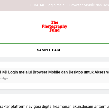
LEBAH4D Login melalui Browser Mobile dan Desk
Panduan Menjaga Ke
Panduan Menjaga Kerahasiaan Infor
 Photography Fund
Panduan EDWINSLOT Login bagi Pe
graphy Fund Menyediakan Dukungan Bagi Fotografer Kreatif. 
LEBAH4D Login melalui Browser Mobile dan Desk
SAMPLE PAGE
Panduan Menjaga Ke
Panduan Menjaga Kerahasiaan Infor
alui Browser Mobile dan Desktop untuk Akses yang Lebih Fle
kter platform,navigasi digital,keamanan akun,desain antarmuka,