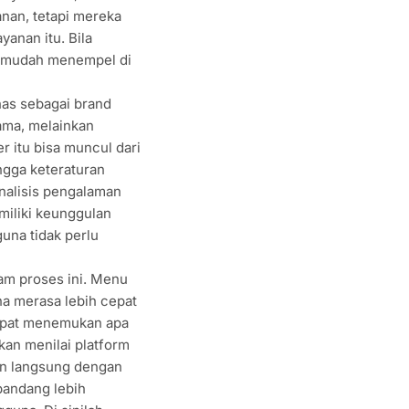
anan, tetapi mereka
anan itu. Bila
ih mudah menempel di
has sebagai brand
ama, melainkan
r itu bisa muncul dari
ingga keteraturan
nalisis pengalaman
emiliki keunggulan
na tidak perlu
am proses ini. Menu
a merasa lebih cepat
dapat menemukan apa
kan menilai platform
itan langsung dengan
ipandang lebih