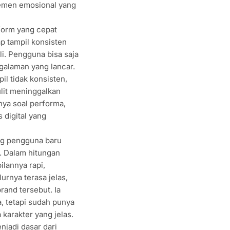
elemen emosional yang
form yang cepat
p tampil konsisten
i. Pengguna bisa saja
ngalaman yang lancar.
il tidak konsisten,
lit meninggalkan
nya soal performa,
 digital yang
ng pengguna baru
. Dalam hitungan
ilannya rapi,
rnya terasa jelas,
and tersebut. Ia
 tetapi sudah punya
karakter yang jelas.
njadi dasar dari