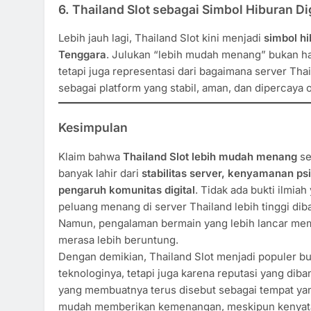
6. Thailand Slot sebagai Simbol Hiburan Dig
Lebih jauh lagi, Thailand Slot kini menjadi
simbol hi
Tenggara
. Julukan “lebih mudah menang” bukan ha
tetapi juga representasi dari bagaimana server Tha
sebagai platform yang stabil, aman, dan dipercaya 
Kesimpulan
Klaim bahwa
Thailand Slot lebih mudah menang
se
banyak lahir dari
stabilitas server, kenyamanan psi
pengaruh komunitas digital
. Tidak ada bukti ilmi
peluang menang di server Thailand lebih tinggi dib
Namun, pengalaman bermain yang lebih lancar me
merasa lebih beruntung.
Dengan demikian, Thailand Slot menjadi populer b
teknologinya, tetapi juga karena reputasi yang diba
yang membuatnya terus disebut sebagai tempat yan
mudah memberikan kemenangan, meskipun kenyataa