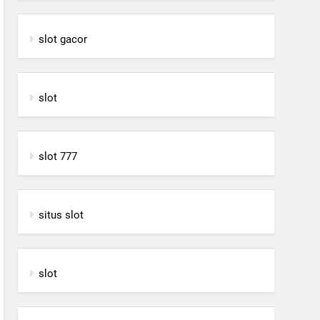
slot gacor
slot
slot 777
situs slot
slot