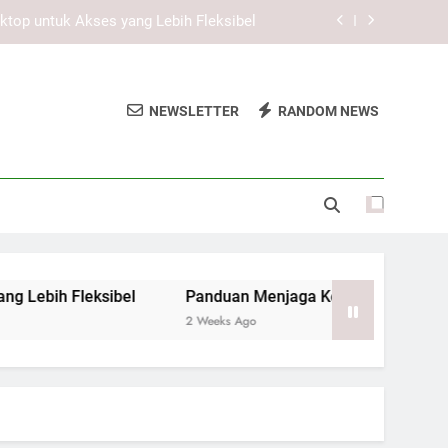
top untuk Akses yang Lebih Fleksibel
amanan Password saat Login KAYA787
masi saat Menggunakan KAYA787 Login
NEWSLETTER
RANDOM NEWS
ngguna Baru secara Aman dan Terarah
Sumber Daya Dan Peluang Pendanaan Bagi Seniman Visual.
top untuk Akses yang Lebih Fleksibel
amanan Password saat Login KAYA787
masi saat Menggunakan KAYA787 Login
eksibel
Panduan Menjaga Keamanan Password saat Lo
2 Weeks Ago