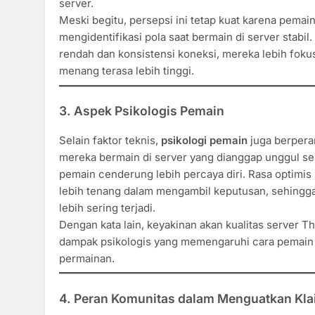
server.
Meski begitu, persepsi ini tetap kuat karena pema
mengidentifikasi pola saat bermain di server stabil
rendah dan konsistensi koneksi, mereka lebih foku
menang terasa lebih tinggi.
3. Aspek Psikologis Pemain
Selain faktor teknis,
psikologi pemain
juga berperan
mereka bermain di server yang dianggap unggul sep
pemain cenderung lebih percaya diri. Rasa optimi
lebih tenang dalam mengambil keputusan, sehingg
lebih sering terjadi.
Dengan kata lain, keyakinan akan kualitas server 
dampak psikologis yang memengaruhi cara pemain
permainan.
4. Peran Komunitas dalam Menguatkan Kl