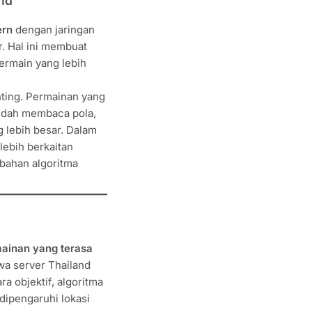
and
ern
dengan jaringan
r. Hal ini membuat
rmain yang lebih
enting. Permainan yang
mudah membaca pola,
lebih besar. Dalam
ebih berkaitan
bahan algoritma
mainan yang terasa
wa server Thailand
a objektif, algoritma
dipengaruhi lokasi