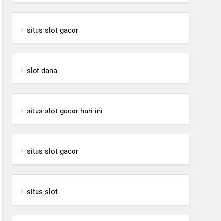
situs slot gacor
slot dana
situs slot gacor hari ini
situs slot gacor
situs slot