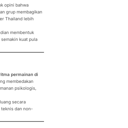
uk opini bahwa
 dan grup membagikan
r Thailand lebih
mudian membentuk
, semakin kuat pula
ritma permainan di
yang membedakan
amanan psikologis,
eluang secara
 teknis dan non-