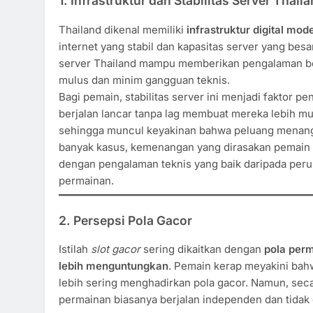
1. Infrastruktur dan Stabilitas Server Thail
Thailand dikenal memiliki
infrastruktur digital mod
internet yang stabil dan kapasitas server yang besa
server Thailand mampu memberikan pengalaman be
mulus dan minim gangguan teknis.
Bagi pemain, stabilitas server ini menjadi faktor p
berjalan lancar tanpa lag membuat mereka lebih 
sehingga muncul keyakinan bahwa peluang menang 
banyak kasus, kemenangan yang dirasakan pemain l
dengan pengalaman teknis yang baik daripada peru
permainan.
2. Persepsi Pola Gacor
Istilah
slot gacor
sering dikaitkan dengan
pola per
lebih menguntungkan
. Pemain kerap meyakini bah
lebih sering menghadirkan pola gacor. Namun, secar
permainan biasanya berjalan independen dan tidak 