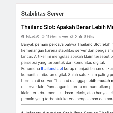
Stabilitas Server
Thailand Slot: Apakah Benar Lebih 
1dba6a0
11 Months Ago
0
5 Mins
Banyak pemain percaya bahwa Thailand Slot lebi
kemenangan karena stabilitas server dan pengala
lancar. Artikel ini mengulas apakah klaim tersebut 
persepsi yang terbentuk dari komunitas digital.
Fenomena
thailand slot
kerap menjadi bahan diskus
komunitas hiburan digital. Salah satu klaim paling 
bermain di server Thailand dianggap
lebih mudah
di server lain. Pandangan ini tentu memunculkan p
klaim tersebut memiliki dasar teknis, atau hanya s
pemain yang terbentuk karena pengalaman dan nar