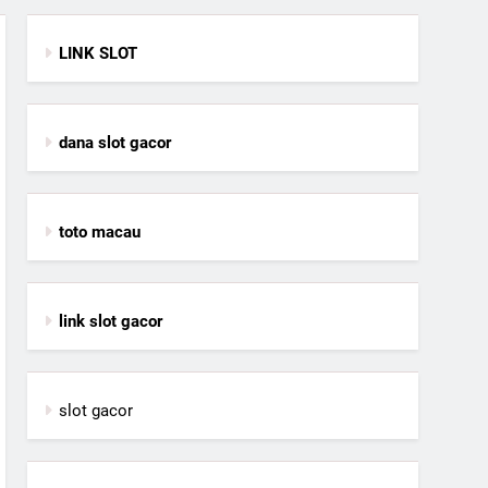
LINK SLOT
dana slot gacor
toto macau
link slot gacor
slot gacor