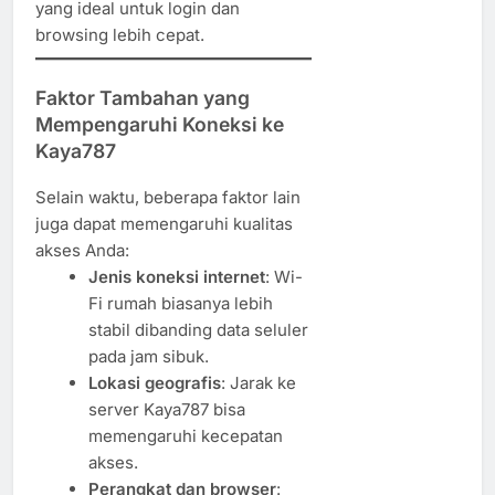
yang ideal untuk login dan
browsing lebih cepat.
Faktor Tambahan yang
Mempengaruhi Koneksi ke
Kaya787
Selain waktu, beberapa faktor lain
juga dapat memengaruhi kualitas
akses Anda:
Jenis koneksi internet
: Wi-
Fi rumah biasanya lebih
stabil dibanding data seluler
pada jam sibuk.
Lokasi geografis
: Jarak ke
server Kaya787 bisa
memengaruhi kecepatan
akses.
Perangkat dan browser
: