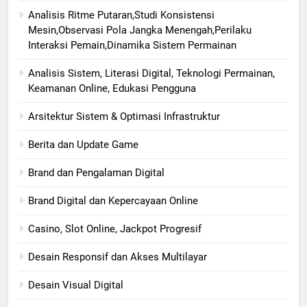
Analisis Ritme Putaran,Studi Konsistensi
Mesin,Observasi Pola Jangka Menengah,Perilaku
Interaksi Pemain,Dinamika Sistem Permainan
Analisis Sistem, Literasi Digital, Teknologi Permainan,
Keamanan Online, Edukasi Pengguna
Arsitektur Sistem & Optimasi Infrastruktur
Berita dan Update Game
Brand dan Pengalaman Digital
Brand Digital dan Kepercayaan Online
Casino, Slot Online, Jackpot Progresif
Desain Responsif dan Akses Multilayar
Desain Visual Digital