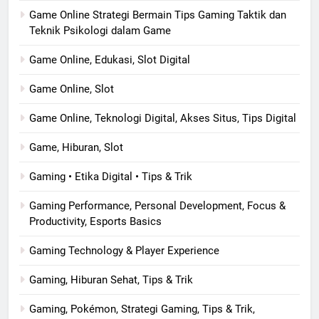
Game Online Strategi Bermain Tips Gaming Taktik dan
Teknik Psikologi dalam Game
Game Online, Edukasi, Slot Digital
Game Online, Slot
Game Online, Teknologi Digital, Akses Situs, Tips Digital
Game, Hiburan, Slot
Gaming • Etika Digital • Tips & Trik
Gaming Performance, Personal Development, Focus &
Productivity, Esports Basics
Gaming Technology & Player Experience
Gaming, Hiburan Sehat, Tips & Trik
Gaming, Pokémon, Strategi Gaming, Tips & Trik,