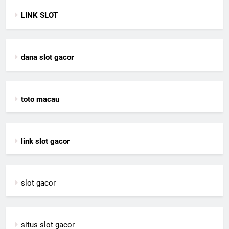
LINK SLOT
dana slot gacor
toto macau
link slot gacor
slot gacor
situs slot gacor