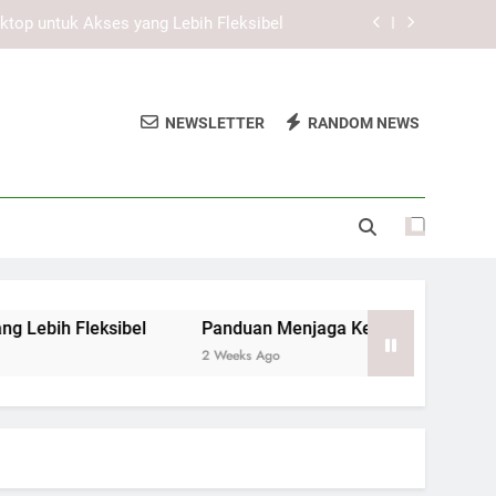
top untuk Akses yang Lebih Fleksibel
amanan Password saat Login KAYA787
masi saat Menggunakan KAYA787 Login
NEWSLETTER
RANDOM NEWS
ngguna Baru secara Aman dan Terarah
Sumber Daya Dan Peluang Pendanaan Bagi Seniman Visual.
top untuk Akses yang Lebih Fleksibel
amanan Password saat Login KAYA787
masi saat Menggunakan KAYA787 Login
ksibel
Panduan Menjaga Keamanan Password saat Log
2 Weeks Ago