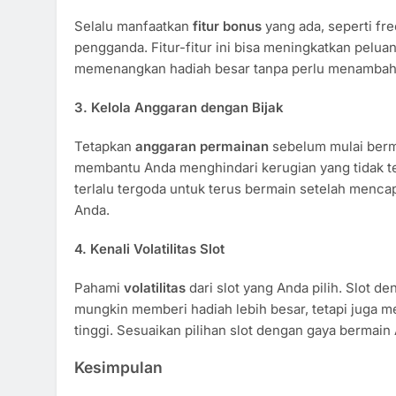
Selalu manfaatkan
fitur bonus
yang ada, seperti fre
pengganda. Fitur-fitur ini bisa meningkatkan pelua
memenangkan hadiah besar tanpa perlu menambah 
3.
Kelola Anggaran dengan Bijak
Tetapkan
anggaran permainan
sebelum mulai berma
membantu Anda menghindari kerugian yang tidak te
terlalu tergoda untuk terus bermain setelah menca
Anda.
4.
Kenali Volatilitas Slot
Pahami
volatilitas
dari slot yang Anda pilih. Slot den
mungkin memberi hadiah lebih besar, tetapi juga mem
tinggi. Sesuaikan pilihan slot dengan gaya bermain
Kesimpulan