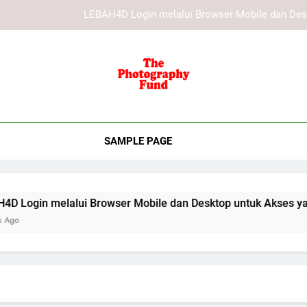
LEBAH4D Login melalui Browser Mobile dan Desk
Panduan Menjaga Ke
Panduan Menjaga Kerahasiaan Infor
 Photography Fund
Panduan EDWINSLOT Login bagi Pe
graphy Fund Menyediakan Dukungan Bagi Fotografer Kreatif. 
LEBAH4D Login melalui Browser Mobile dan Desk
SAMPLE PAGE
Panduan Menjaga Ke
Panduan Menjaga Kerahasiaan Infor
alui Browser Mobile dan Desktop untuk Akses yang Lebih Fle