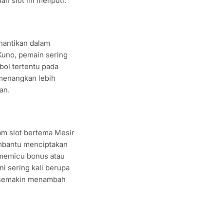
n slot ini meliputi:
inantikan dalam
Kuno, pemain sering
bol tertentu pada
emenangkan lebih
an.
am slot bertema Mesir
mbantu menciptakan
 memicu bonus atau
ni sering kali berupa
g semakin menambah