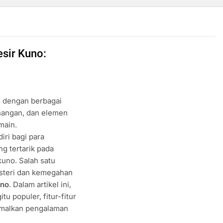
sir Kuno:
 dengan berbagai
enangan, dan elemen
main.
iri bagi para
g tertarik pada
kuno. Salah satu
isteri dan kemegahan
uno
. Dalam artikel ini,
 populer, fitur-fitur
simalkan pengalaman