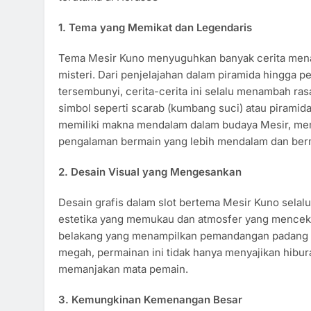
1.
Tema yang Memikat dan Legendaris
Tema Mesir Kuno menyuguhkan banyak cerita men
misteri. Dari penjelajahan dalam piramida hingga p
tersembunyi, cerita-cerita ini selalu menambah ra
simbol seperti scarab (kumbang suci) atau piramida
memiliki makna mendalam dalam budaya Mesir, m
pengalaman bermain yang lebih mendalam dan ber
2.
Desain Visual yang Mengesankan
Desain grafis dalam slot bertema Mesir Kuno selal
estetika yang memukau dan atmosfer yang mencek
belakang yang menampilkan pemandangan padang p
megah, permainan ini tidak hanya menyajikan hibura
memanjakan mata pemain.
3.
Kemungkinan Kemenangan Besar