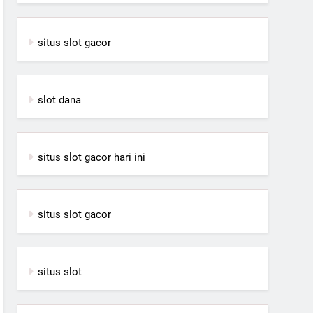
situs slot gacor
slot dana
situs slot gacor hari ini
situs slot gacor
situs slot