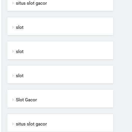
situs slot gacor
slot
slot
slot
Slot Gacor
situs slot gacor