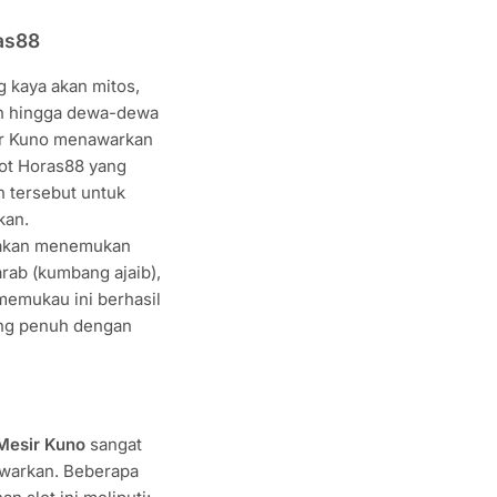
as88
g kaya akan mitos,
ah hingga dewa-dewa
sir Kuno menawarkan
lot Horas88 yang
 tersebut untuk
kan.
 akan menemukan
arab (kumbang ajaib),
memukau ini berhasil
ng penuh dengan
Mesir Kuno
sangat
awarkan. Beberapa