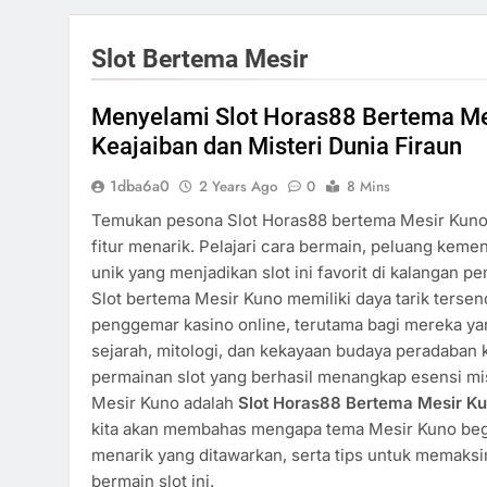
Slot Bertema Mesir
Menyelami Slot Horas88 Bertema Me
Keajaiban dan Misteri Dunia Firaun
1dba6a0
2 Years Ago
0
8 Mins
Temukan pesona Slot Horas88 bertema Mesir Kuno
fitur menarik. Pelajari cara bermain, peluang kem
unik yang menjadikan slot ini favorit di kalangan pe
Slot bertema Mesir Kuno memiliki daya tarik tersend
penggemar kasino online, terutama bagi mereka yan
sejarah, mitologi, dan kekayaan budaya peradaban 
permainan slot yang berhasil menangkap esensi m
Mesir Kuno adalah
Slot Horas88 Bertema Mesir K
kita akan membahas mengapa tema Mesir Kuno begitu
menarik yang ditawarkan, serta tips untuk memak
bermain slot ini.