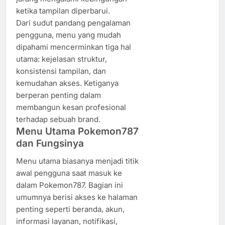
ketika tampilan diperbarui.
Dari sudut pandang pengalaman
pengguna, menu yang mudah
dipahami mencerminkan tiga hal
utama: kejelasan struktur,
konsistensi tampilan, dan
kemudahan akses. Ketiganya
berperan penting dalam
membangun kesan profesional
terhadap sebuah brand.
Menu Utama Pokemon787
dan Fungsinya
Menu utama biasanya menjadi titik
awal pengguna saat masuk ke
dalam Pokemon787. Bagian ini
umumnya berisi akses ke halaman
penting seperti beranda, akun,
informasi layanan, notifikasi,