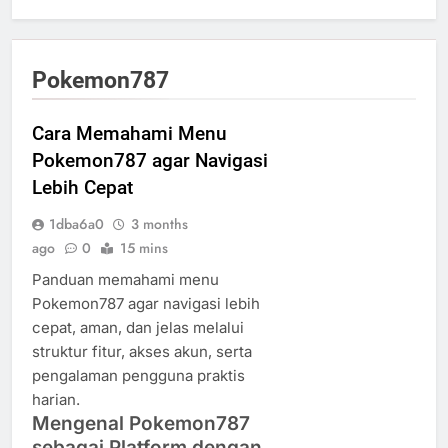
Pokemon787
Cara Memahami Menu
Pokemon787 agar Navigasi
Lebih Cepat
1dba6a0
3 months
ago
0
15 mins
Panduan memahami menu
Pokemon787 agar navigasi lebih
cepat, aman, dan jelas melalui
struktur fitur, akses akun, serta
pengalaman pengguna praktis
harian.
Mengenal Pokemon787
sebagai Platform dengan