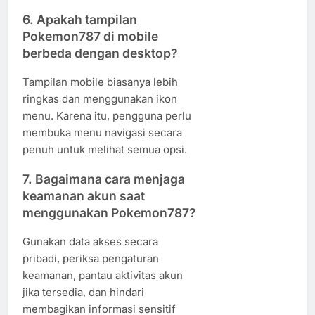
6. Apakah tampilan
Pokemon787 di mobile
berbeda dengan desktop?
Tampilan mobile biasanya lebih
ringkas dan menggunakan ikon
menu. Karena itu, pengguna perlu
membuka menu navigasi secara
penuh untuk melihat semua opsi.
7. Bagaimana cara menjaga
keamanan akun saat
menggunakan Pokemon787?
Gunakan data akses secara
pribadi, periksa pengaturan
keamanan, pantau aktivitas akun
jika tersedia, dan hindari
membagikan informasi sensitif