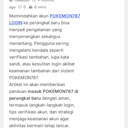
ago
0
6 mins
Memindahkan akun
POKEMON787
LOGIN
ke perangkat baru bisa
menjadi pengalaman yang
menyenangkan sekaligus
menantang. Pengguna sering
mengalami kendala seperti
verifikasi tambahan, lupa kata
sandi, atau kesulitan login akibat
keamanan tambahan dari sistem
POKEMON787.
Artikel ini akan memberikan
panduan
masuk POKEMON787 di
perangkat baru
dengan aman,
termasuk langkah-langkah login,
tips verifikasi akun, dan strategi
menjaga keamanan akun agar
aktivitas bermain tetap lancar.