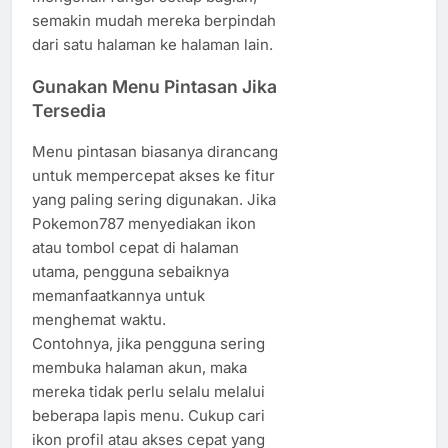
semakin mudah mereka berpindah
dari satu halaman ke halaman lain.
Gunakan Menu Pintasan Jika
Tersedia
Menu pintasan biasanya dirancang
untuk mempercepat akses ke fitur
yang paling sering digunakan. Jika
Pokemon787 menyediakan ikon
atau tombol cepat di halaman
utama, pengguna sebaiknya
memanfaatkannya untuk
menghemat waktu.
Contohnya, jika pengguna sering
membuka halaman akun, maka
mereka tidak perlu selalu melalui
beberapa lapis menu. Cukup cari
ikon profil atau akses cepat yang