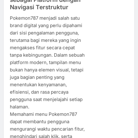
Navigasi Terstruktur
Pokemon787 menjadi salah satu
brand digital yang perlu dipahami
dari sisi pengalaman pengguna,
terutama bagi mereka yang ingin
mengakses fitur secara cepat
tanpa kebingungan. Dalam sebuah
platform modern, tampilan menu
bukan hanya elemen visual, tetapi
juga bagian penting yang
menentukan kenyamanan,
efisiensi, dan rasa percaya
pengguna saat menjelajahi setiap
halaman.
Memahami menu Pokemon787
dapat membantu pengguna
mengurangi waktu pencarian fitur,
menghindari salah klik, serta