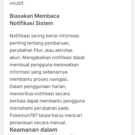
intuitif.
Biasakan Membaca
Notifikasi Sistem
Notifikasi sering berisi informasi
penting tentang pembaruan,
perubahan fitur, atau aktivitas
akun. Mengabaikan notifikasi dapat
membuat pengguna melewatkan
informasi yang sebenarnya
membantu proses navigasi.
Dalam penggunaan harian,
memeriksa notifikasi secara
berkala dapat membantu pengguna
memahami perubahan pada
Pokemon787 tanpa harus mencari
penjelasan secara manual.
Keamanan dalam