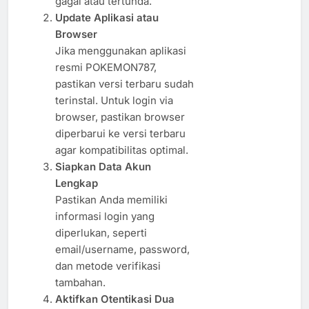
gagal atau tertunda.
Update Aplikasi atau
Browser
Jika menggunakan aplikasi
resmi POKEMON787,
pastikan versi terbaru sudah
terinstal. Untuk login via
browser, pastikan browser
diperbarui ke versi terbaru
agar kompatibilitas optimal.
Siapkan Data Akun
Lengkap
Pastikan Anda memiliki
informasi login yang
diperlukan, seperti
email/username, password,
dan metode verifikasi
tambahan.
Aktifkan Otentikasi Dua