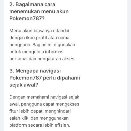
2. Bagaimana cara
menemukan menu akun
Pokemon787?
Menu akun biasanya ditandai
dengan ikon profil atau nama
pengguna. Bagian ini digunakan
untuk mengelola informasi
personal dan pengaturan akses.
3. Mengapa navigasi
Pokemon787 perlu dipahami
sejak awal?
Dengan memahami navigasi sejak
awal, pengguna dapat mengakses
fitur lebih cepat, menghindari
salah klik, dan menggunakan
platform secara lebih efisien.