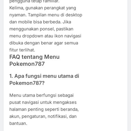
pengguna tetap familiar.
Kelima, gunakan perangkat yang
nyaman. Tampilan menu di desktop
dan mobile bisa berbeda. Jika
menggunakan ponsel, pastikan
menu dropdown atau ikon navigasi
dibuka dengan benar agar semua
fitur terlihat.
FAQ tentang Menu
Pokemon787
1. Apa fungsi menu utama di
Pokemon787?
Menu utama berfungsi sebagai
pusat navigasi untuk mengakses
halaman penting seperti beranda,
akun, pengaturan, notifikasi, dan
bantuan.