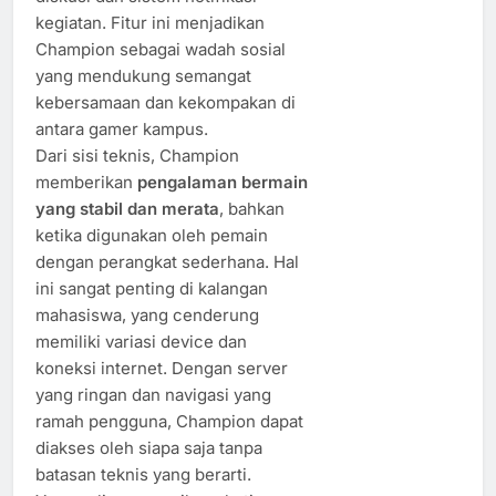
kegiatan. Fitur ini menjadikan
Champion sebagai wadah sosial
yang mendukung semangat
kebersamaan dan kekompakan di
antara gamer kampus.
Dari sisi teknis, Champion
memberikan
pengalaman bermain
yang stabil dan merata
, bahkan
ketika digunakan oleh pemain
dengan perangkat sederhana. Hal
ini sangat penting di kalangan
mahasiswa, yang cenderung
memiliki variasi device dan
koneksi internet. Dengan server
yang ringan dan navigasi yang
ramah pengguna, Champion dapat
diakses oleh siapa saja tanpa
batasan teknis yang berarti.