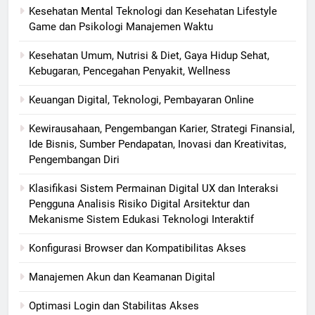
Kesehatan Mental Teknologi dan Kesehatan Lifestyle
Game dan Psikologi Manajemen Waktu
Kesehatan Umum, Nutrisi & Diet, Gaya Hidup Sehat,
Kebugaran, Pencegahan Penyakit, Wellness
Keuangan Digital, Teknologi, Pembayaran Online
Kewirausahaan, Pengembangan Karier, Strategi Finansial,
Ide Bisnis, Sumber Pendapatan, Inovasi dan Kreativitas,
Pengembangan Diri
Klasifikasi Sistem Permainan Digital UX dan Interaksi
Pengguna Analisis Risiko Digital Arsitektur dan
Mekanisme Sistem Edukasi Teknologi Interaktif
Konfigurasi Browser dan Kompatibilitas Akses
Manajemen Akun dan Keamanan Digital
Optimasi Login dan Stabilitas Akses