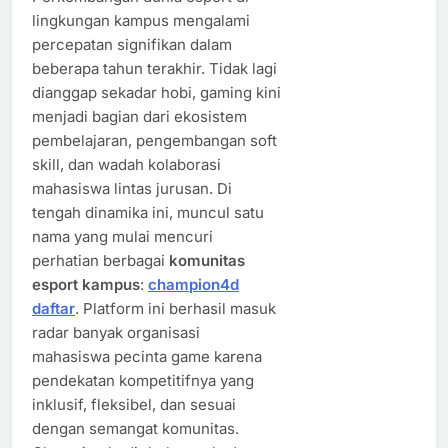
lingkungan kampus mengalami
percepatan signifikan dalam
beberapa tahun terakhir. Tidak lagi
dianggap sekadar hobi, gaming kini
menjadi bagian dari ekosistem
pembelajaran, pengembangan soft
skill, dan wadah kolaborasi
mahasiswa lintas jurusan. Di
tengah dinamika ini, muncul satu
nama yang mulai mencuri
perhatian berbagai
komunitas
esport kampus
:
champion4d
daftar
. Platform ini berhasil masuk
radar banyak organisasi
mahasiswa pecinta game karena
pendekatan kompetitifnya yang
inklusif, fleksibel, dan sesuai
dengan semangat komunitas.