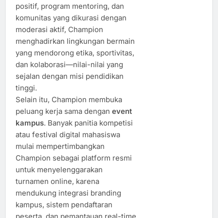
positif, program mentoring, dan
komunitas yang dikurasi dengan
moderasi aktif, Champion
menghadirkan lingkungan bermain
yang mendorong etika, sportivitas,
dan kolaborasi—nilai-nilai yang
sejalan dengan misi pendidikan
tinggi.
Selain itu, Champion membuka
peluang kerja sama dengan
event
kampus
. Banyak panitia kompetisi
atau festival digital mahasiswa
mulai mempertimbangkan
Champion sebagai platform resmi
untuk menyelenggarakan
turnamen online, karena
mendukung integrasi branding
kampus, sistem pendaftaran
peserta, dan pemantauan real-time