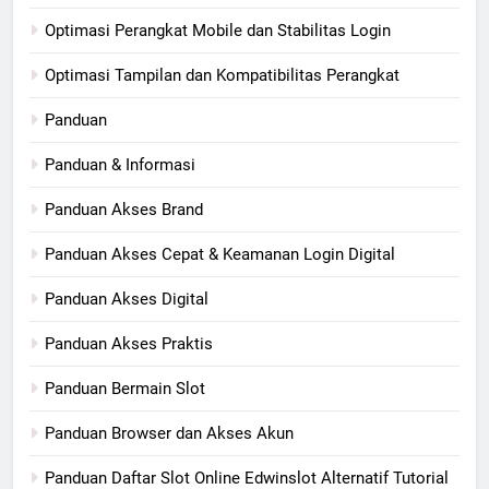
Optimasi Perangkat Mobile dan Stabilitas Login
Optimasi Tampilan dan Kompatibilitas Perangkat
Panduan
Panduan & Informasi
Panduan Akses Brand
Panduan Akses Cepat & Keamanan Login Digital
Panduan Akses Digital
Panduan Akses Praktis
Panduan Bermain Slot
Panduan Browser dan Akses Akun
Panduan Daftar Slot Online Edwinslot Alternatif Tutorial