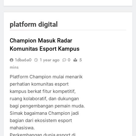
platform digital
Champion Masuk Radar
Komunitas Esport Kampus
1dba6a0
1 year ago
0
5
mins
Platform Champion mulai menarik
perhatian komunitas esport
kampus berkat fitur kompetitif,
ruang kolaboratif, dan dukungan
bagi pengembangan pemain muda.
Simak bagaimana Champion jadi
bagian dari ekosistem esport
mahasiswa.
Perkembangan dunia esport di