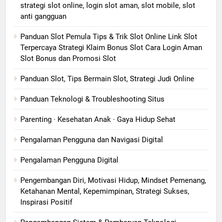
strategi slot online, login slot aman, slot mobile, slot
anti gangguan
Panduan Slot Pemula Tips & Trik Slot Online Link Slot
Terpercaya Strategi Klaim Bonus Slot Cara Login Aman
Slot Bonus dan Promosi Slot
Panduan Slot, Tips Bermain Slot, Strategi Judi Online
Panduan Teknologi & Troubleshooting Situs
Parenting · Kesehatan Anak · Gaya Hidup Sehat
Pengalaman Pengguna dan Navigasi Digital
Pengalaman Pengguna Digital
Pengembangan Diri, Motivasi Hidup, Mindset Pemenang,
Ketahanan Mental, Kepemimpinan, Strategi Sukses,
Inspirasi Positif