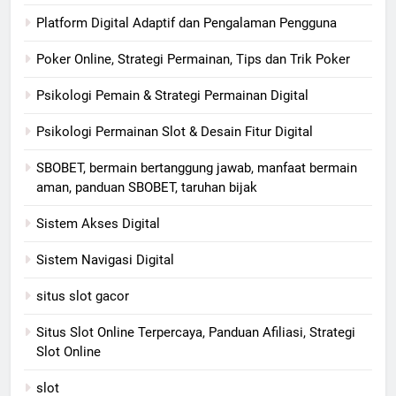
Platform Digital Adaptif dan Pengalaman Pengguna
Poker Online, Strategi Permainan, Tips dan Trik Poker
Psikologi Pemain & Strategi Permainan Digital
Psikologi Permainan Slot & Desain Fitur Digital
SBOBET, bermain bertanggung jawab, manfaat bermain
aman, panduan SBOBET, taruhan bijak
Sistem Akses Digital
Sistem Navigasi Digital
situs slot gacor
Situs Slot Online Terpercaya, Panduan Afiliasi, Strategi
Slot Online
slot