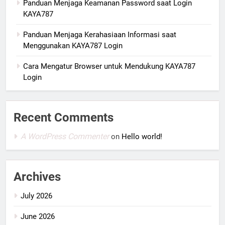
Panduan Menjaga Keamanan Password saat Login
KAYA787
Panduan Menjaga Kerahasiaan Informasi saat
Menggunakan KAYA787 Login
Cara Mengatur Browser untuk Mendukung KAYA787
Login
Recent Comments
A WordPress Commenter
on
Hello world!
Archives
July 2026
June 2026