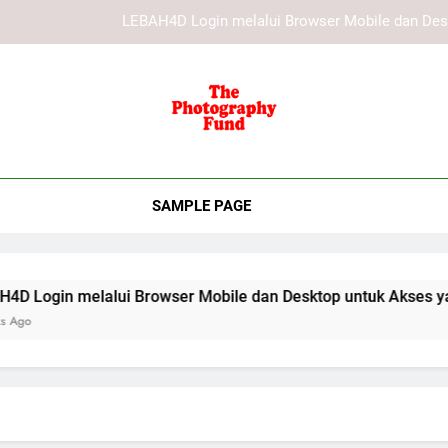
LEBAH4D Login melalui Browser Mobile dan Desk
Panduan Menjaga Ke
Panduan Menjaga Kerahasiaan Infor
 Photography Fund
Panduan EDWINSLOT Login bagi Pe
graphy Fund Menyediakan Dukungan Bagi Fotografer Kreatif. 
LEBAH4D Login melalui Browser Mobile dan Desk
SAMPLE PAGE
Panduan Menjaga Ke
Panduan Menjaga Kerahasiaan Infor
lalui Browser Mobile dan Desktop untuk Akses yang Lebih Fl