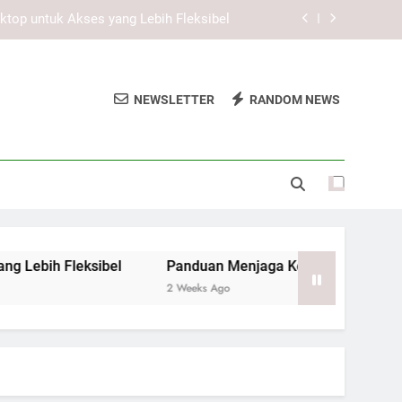
top untuk Akses yang Lebih Fleksibel
amanan Password saat Login KAYA787
masi saat Menggunakan KAYA787 Login
NEWSLETTER
RANDOM NEWS
ngguna Baru secara Aman dan Terarah
Sumber Daya Dan Peluang Pendanaan Bagi Seniman Visual.
top untuk Akses yang Lebih Fleksibel
amanan Password saat Login KAYA787
masi saat Menggunakan KAYA787 Login
eksibel
Panduan Menjaga Keamanan Password saat Lo
2 Weeks Ago