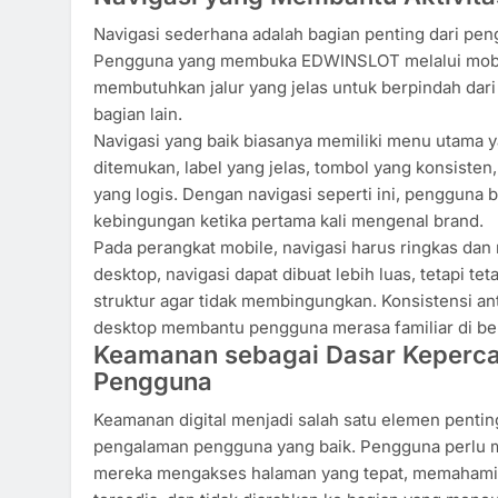
Navigasi sederhana adalah bagian penting dari pe
Pengguna yang membuka EDWINSLOT melalui mobi
membutuhkan jalur yang jelas untuk berpindah dari
bagian lain.
Navigasi yang baik biasanya memiliki menu utama
ditemukan, label yang jelas, tombol yang konsisten,
yang logis. Dengan navigasi seperti ini, pengguna 
kebingungan ketika pertama kali mengenal brand.
Pada perangkat mobile, navigasi harus ringkas dan
desktop, navigasi dapat dibuat lebih luas, tetapi te
struktur agar tidak membingungkan. Konsistensi an
desktop membantu pengguna merasa familiar di be
Keamanan sebagai Dasar Keperc
Pengguna
Keamanan digital menjadi salah satu elemen pent
pengalaman pengguna yang baik. Pengguna perlu 
mereka mengakses halaman yang tepat, memahami 