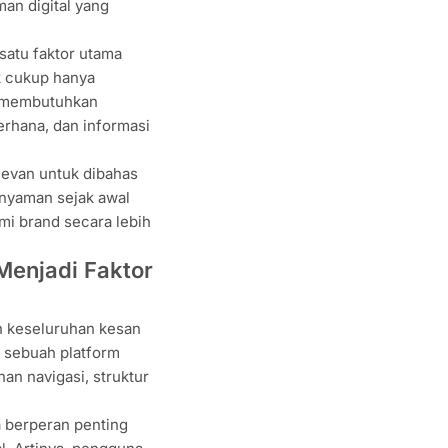
an digital yang
satu faktor utama
k cukup hanya
a membutuhkan
derhana, dan informasi
evan untuk dibahas
 nyaman sejak awal
i brand secara lebih
enjadi Faktor
h keseluruhan kesan
n sebuah platform
an navigasi, struktur
berperan penting