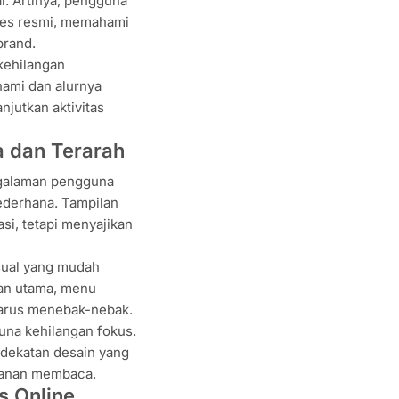
l. Artinya, pengguna
kses resmi, memahami
brand.
kehilangan
hami dan alurnya
njutkan aktivitas
a dan Terarah
ngalaman pengguna
derhana. Tampilan
si, tetapi menyajikan
isual yang mudah
ian utama, menu
 harus menebak-nebak.
una kehilangan fokus.
ndekatan desain yang
manan membaca.
s Online