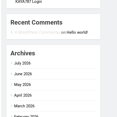
KAYA787 Login
Recent Comments
A WordPress Commenter
on
Hello world!
Archives
July 2026
June 2026
May 2026
April 2026
March 2026
February 2026