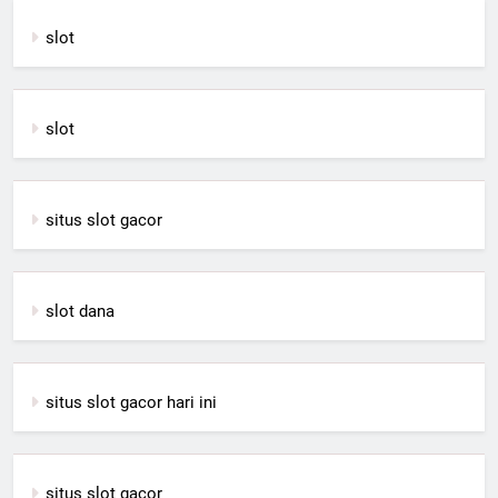
slot
slot
situs slot gacor
slot dana
situs slot gacor hari ini
situs slot gacor