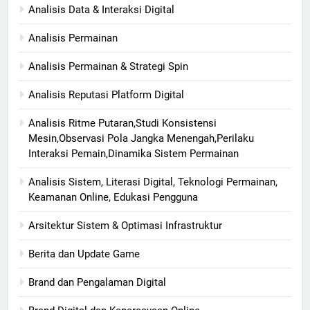
Analisis Data & Interaksi Digital
Analisis Permainan
Analisis Permainan & Strategi Spin
Analisis Reputasi Platform Digital
Analisis Ritme Putaran,Studi Konsistensi
Mesin,Observasi Pola Jangka Menengah,Perilaku
Interaksi Pemain,Dinamika Sistem Permainan
Analisis Sistem, Literasi Digital, Teknologi Permainan,
Keamanan Online, Edukasi Pengguna
Arsitektur Sistem & Optimasi Infrastruktur
Berita dan Update Game
Brand dan Pengalaman Digital