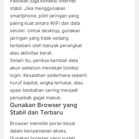
Pastikan juga koneksi internet
stabil. Jika menggunakan
smartphone, pilih jaringan yang
paling kuat antara WiFi dan data
seluler. Untuk desktop, gunakan
jaringan yang tidak sedang
terbebani oleh banyak perangkat
atau aktivitas berat.
Selain itu, periksa kembali data
akun sebelum menekan tombol
login. Kesalahan sederhana seperti
huruf kapital, angka tertukar, atau
spasi tambahan sering menjadi
penyebab gagal masuk.
Gunakan Browser yang
Stabil dan Terbaru
Browser memiliki peran besar
dalam kenyamanan akses.
Gunakan browser yang sudah