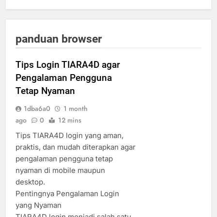
panduan browser
Tips Login TIARA4D agar
Pengalaman Pengguna
Tetap Nyaman
1dba6a0
1 month
ago
0
12 mins
Tips TIARA4D login yang aman,
praktis, dan mudah diterapkan agar
pengalaman pengguna tetap
nyaman di mobile maupun
desktop.
Pentingnya Pengalaman Login
yang Nyaman
TIARA4D login menjadi salah satu