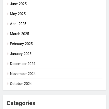
June 2025
May 2025
April 2025
March 2025
February 2025
January 2025
December 2024
November 2024
October 2024
Categories