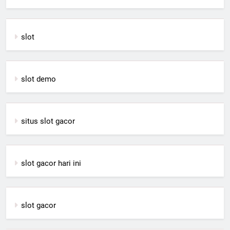
slot
slot demo
situs slot gacor
slot gacor hari ini
slot gacor