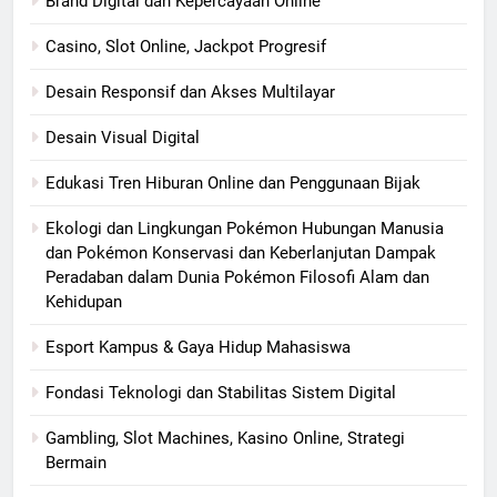
Brand Digital dan Kepercayaan Online
Casino, Slot Online, Jackpot Progresif
Desain Responsif dan Akses Multilayar
Desain Visual Digital
Edukasi Tren Hiburan Online dan Penggunaan Bijak
Ekologi dan Lingkungan Pokémon Hubungan Manusia
dan Pokémon Konservasi dan Keberlanjutan Dampak
Peradaban dalam Dunia Pokémon Filosofi Alam dan
Kehidupan
Esport Kampus & Gaya Hidup Mahasiswa
Fondasi Teknologi dan Stabilitas Sistem Digital
Gambling, Slot Machines, Kasino Online, Strategi
Bermain