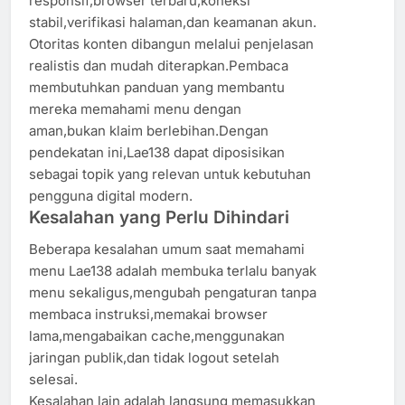
responsif,browser terbaru,koneksi
stabil,verifikasi halaman,dan keamanan akun.
Otoritas konten dibangun melalui penjelasan
realistis dan mudah diterapkan.Pembaca
membutuhkan panduan yang membantu
mereka memahami menu dengan
aman,bukan klaim berlebihan.Dengan
pendekatan ini,Lae138 dapat diposisikan
sebagai topik yang relevan untuk kebutuhan
pengguna digital modern.
Kesalahan yang Perlu Dihindari
Beberapa kesalahan umum saat memahami
menu Lae138 adalah membuka terlalu banyak
menu sekaligus,mengubah pengaturan tanpa
membaca instruksi,memakai browser
lama,mengabaikan cache,menggunakan
jaringan publik,dan tidak logout setelah
selesai.
Kesalahan lain adalah langsung memasukkan