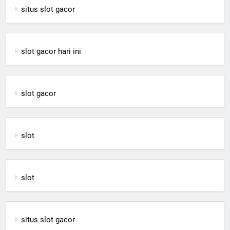
situs slot gacor
slot gacor hari ini
slot gacor
slot
slot
situs slot gacor