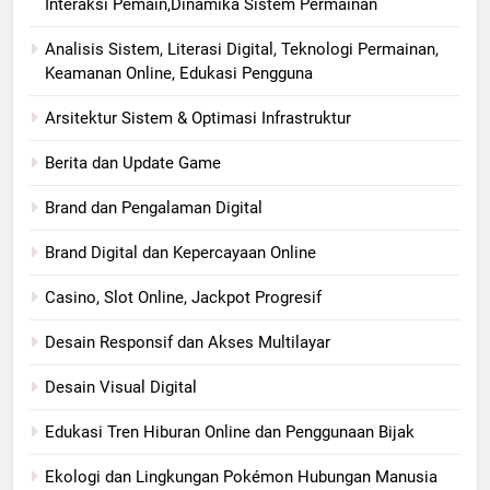
Interaksi Pemain,Dinamika Sistem Permainan
Analisis Sistem, Literasi Digital, Teknologi Permainan,
Keamanan Online, Edukasi Pengguna
Arsitektur Sistem & Optimasi Infrastruktur
Berita dan Update Game
Brand dan Pengalaman Digital
Brand Digital dan Kepercayaan Online
Casino, Slot Online, Jackpot Progresif
Desain Responsif dan Akses Multilayar
Desain Visual Digital
Edukasi Tren Hiburan Online dan Penggunaan Bijak
Ekologi dan Lingkungan Pokémon Hubungan Manusia