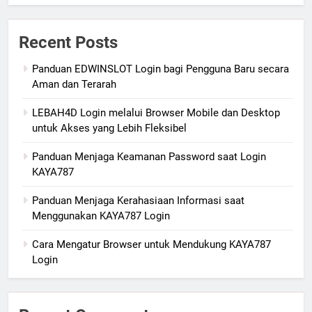
Recent Posts
Panduan EDWINSLOT Login bagi Pengguna Baru secara
Aman dan Terarah
LEBAH4D Login melalui Browser Mobile dan Desktop
untuk Akses yang Lebih Fleksibel
Panduan Menjaga Keamanan Password saat Login
KAYA787
Panduan Menjaga Kerahasiaan Informasi saat
Menggunakan KAYA787 Login
Cara Mengatur Browser untuk Mendukung KAYA787
Login