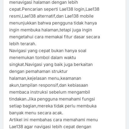
menavigasi halaman dengan lebih
cepat.Pencarian seperti Lae138 login,Lae138
resmi,Lae138 alternatif,dan Lae138 mobile
menunjukkan bahwa pengguna tidak hanya
ingin membuka halaman,tetapi juga ingin
mengetahui cara memakai fitur dasar secara
lebih terarah.
Navigasi yang cepat bukan hanya soal
menemukan tombol dalam waktu
singkat.Navigasi yang baik juga berkaitan
dengan pemahaman struktur
halaman,kejelasan menu,keamanan
akun,tampilan responsif,dan kebiasaan
membaca instruksi sebelum mengambil
tindakan.Jika pengguna memahami fungsi
setiap bagian,mereka tidak perlu membuka
banyak menu secara acak.
Artikel ini membahas cara memahami menu
Lae138 agar navigasi lebih cepat dengan